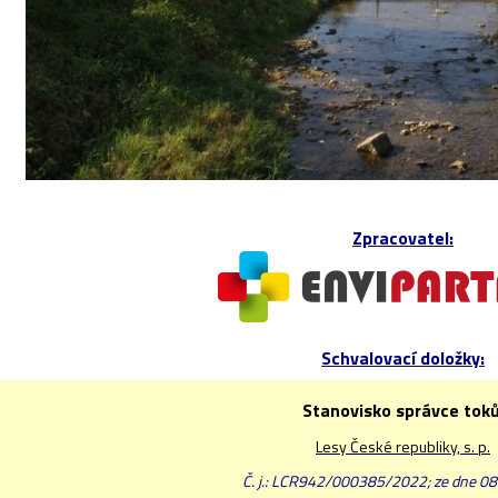
Zpracovatel:
Schvalovací doložky:
Stanovisko správce toků
Lesy České republiky, s. p.
Č. j.: LCR942/000385/2022; ze dne 08