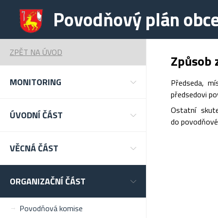
Povodňový plán obc
ZPĚT NA ÚVOD
Způsob z
MONITORING
Předseda, mí
předsedovi pov
Ostatní skut
ÚVODNÍ ČÁST
do povodňovéh
VĚCNÁ ČÁST
ORGANIZAČNÍ ČÁST
Povodňová komise