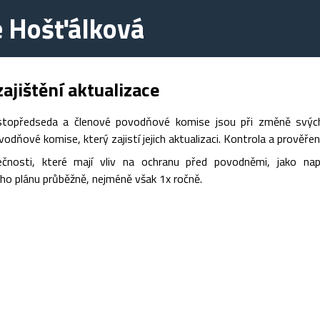
e Hošťálková
ajištění aktualizace
stopředseda a členové povodňové komise jsou při změně svých 
odňové komise, který zajistí jejich aktualizaci. Kontrola a prověřen
ečnosti, které mají vliv na ochranu před povodněmi, jako na
o plánu průběžně, nejméně však 1x ročně.