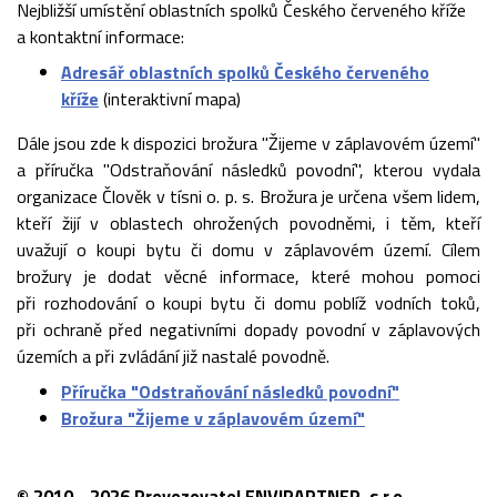
Nejbližší umístění oblastních spolků Českého červeného kříže
a kontaktní informace:
Adresář oblastních spolků Českého červeného
kříže
(interaktivní mapa)
Dále jsou zde k dispozici brožura "Žijeme v záplavovém území"
a příručka "Odstraňování následků povodní", kterou vydala
organizace Člověk v tísni o. p. s. Brožura je určena všem lidem,
kteří žijí v oblastech ohrožených povodněmi, i těm, kteří
uvažují o koupi bytu či domu v záplavovém území. Cílem
brožury je dodat věcné informace, které mohou pomoci
při rozhodování o koupi bytu či domu poblíž vodních toků,
při ochraně před negativními dopady povodní v záplavových
územích a při zvládání již nastalé povodně.
Příručka "Odstraňování následků povodní"
Brožura "Žijeme v záplavovém území"
© 2010 - 2026 Provozovatel ENVIPARTNER, s.r.o.