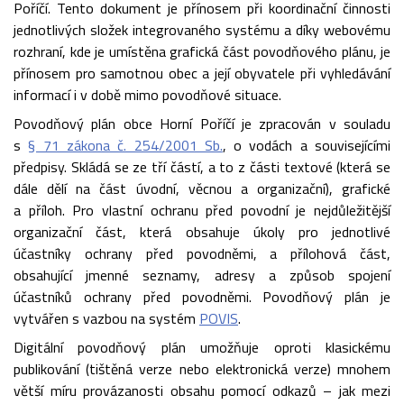
Poříčí. Tento dokument je přínosem při koordinační činnosti
jednotlivých složek integrovaného systému a díky webovému
rozhraní, kde je umístěna grafická část povodňového plánu, je
přínosem pro samotnou obec a její obyvatele při vyhledávání
informací i v době mimo povodňové situace.
Povodňový plán obce Horní Poříčí je zpracován v souladu
s
§ 71 zákona č. 254/2001 Sb.
, o vodách a souvisejícími
předpisy. Skládá se ze tří částí, a to z části textové (která se
dále dělí na část úvodní, věcnou a organizační), grafické
a příloh. Pro vlastní ochranu před povodní je nejdůležitější
organizační část, která obsahuje úkoly pro jednotlivé
účastníky ochrany před povodněmi, a přílohová část,
obsahující jmenné seznamy, adresy a způsob spojení
účastníků ochrany před povodněmi. Povodňový plán je
vytvářen s vazbou na systém
POVIS
.
Digitální povodňový plán umožňuje oproti klasickému
publikování (tištěná verze nebo elektronická verze) mnohem
větší míru provázanosti obsahu pomocí odkazů – jak mezi