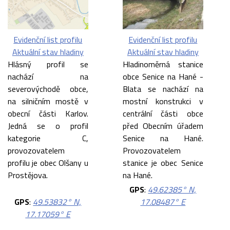
Evidenční list profilu
Evidenční list profilu
Aktuální stav hladiny
Aktuální stav hladiny
Hlásný profil se
Hladinoměrná stanice
nachází na
obce Senice na Hané -
severovýchodě obce,
Blata se nachází na
na silničním mostě v
mostní konstrukci v
obecní části Karlov.
centrální části obce
Jedná se o profil
před Obecním úřadem
kategorie C,
Senice na Hané.
provozovatelem
Provozovatelem
profilu je obec Olšany u
stanice je obec Senice
Prostějova.
na Hané.
GPS
:
49.62385° N,
GPS
:
49.53832° N,
17.08487° E
17.17059° E