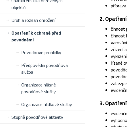
Charakteristika ohrožených
příprav
objektů
2. Opatřen
Druh a rozsah ohrožení
činnost
Opatření k ochraně před
činnost
povodněmi
varování
zřízení 
Povodňové prohlídky
vyklízen
řízené 
Předpovědní povodňová
povodňo
služba
povodňo
zabezpeč
Organizace hlásné
evidenčn
povodňové služby
3. Opatřen
Organizace hlídkové služby
evidenčn
Stupně povodňové aktivity
vyhodno