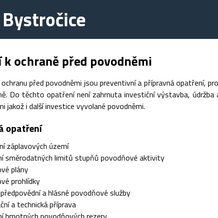
 Bystročice
í k ochraně před povodněmi
 ochranu před povodněmi jsou preventivní a přípravná opatření, p
ě. Do těchto opatření není zahrnuta investiční výstavba, údržba a
 jakož i další investice vyvolané povodněmi.
á opatření
ní záplavových území
í směrodatných limitů stupňů povodňové aktivity
vé plány
vé prohlídky
 předpovědní a hlásné povodňové služby
ční a technická příprava
ní hmotných povodňových rezerv