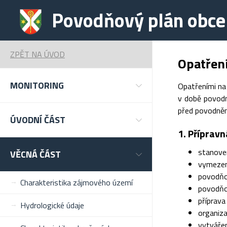
Povodňový plán obce
ZPĚT NA ÚVOD
Opatřen
MONITORING
Opatřeními na
v době povodn
před povodněmi
ÚVODNÍ ČÁST
1. Přípravn
stanove
VĚCNÁ ČÁST
vymezen
povodňo
Charakteristika zájmového území
povodňo
příprava
Hydrologické údaje
organiza
vytváře