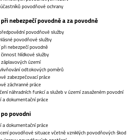
a účastníků povodňové ochrany
í při nebezpečí povodně a za povodně
 předpovědní povodňové služby
 hlásné povodňové služby
 při nebezpečí povodně
a činnost hlídkové služby
í záplavových území
ovlivňování odtokových poměrů
vé zabezpečovací práce
vé záchranné práce
ení náhradních funkcí a služeb v území zasaženém povodní
í a dokumentační práce
í po povodni
í a dokumentační práce
cení povodňové situace včetně vzniklých povodňových škod