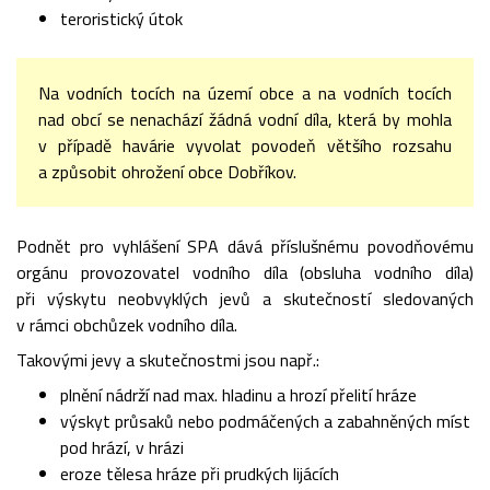
teroristický útok
Na vodních tocích na území obce a na vodních tocích
nad obcí se nenachází žádná vodní díla, která by mohla
v případě havárie vyvolat povodeň většího rozsahu
a způsobit ohrožení obce Dobříkov.
Podnět pro vyhlášení SPA dává příslušnému povodňovému
orgánu provozovatel vodního díla (obsluha vodního díla)
při výskytu neobvyklých jevů a skutečností sledovaných
v rámci obchůzek vodního díla.
Takovými jevy a skutečnostmi jsou např.:
plnění nádrží nad max. hladinu a hrozí přelití hráze
výskyt průsaků nebo podmáčených a zabahněných míst
pod hrází, v hrázi
eroze tělesa hráze při prudkých lijácích