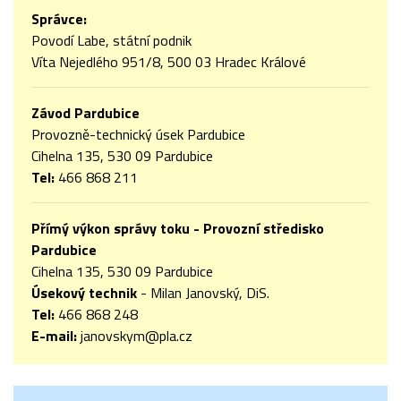
Správce:
Povodí Labe, státní podnik
Víta Nejedlého 951/8, 500 03 Hradec Králové
Závod Pardubice
Provozně-technický úsek Pardubice
Cihelna 135, 530 09 Pardubice
Tel:
466 868 211
Přímý výkon správy toku -
Provozní středisko
Pardubice
Cihelna 135, 530 09 Pardubice
Úsekový technik
- Milan Janovský, DiS.
Tel:
466 868 248
E-mail:
janovskym@pla.cz