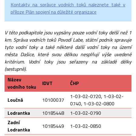
Kontakty na správce vodních toků naleznete také v
příloze Plán spojení na důležité organizace
V této podkapitole jsou vypsány pouze vodní toky delší než 1
km. Správa vodních toků Povodí Labe, státní podnik spravuje
tyto vodní toky a také některé další vodní toky na území
města Dašice, které svou délkou nesplňují výše uvedené
kritérium. Vodní toky jsou seřazeny na základě délky
(sestupně).
Název
IDVT
ČHP
vodního toku
1-03-02-0720, 1-03-02-
Loučná
10100037
0740, 1-03-02-0800
Lodrantka
10185448
1-03-02-0790
Zadní
10185449
1-03-02-0850
Lodrantka