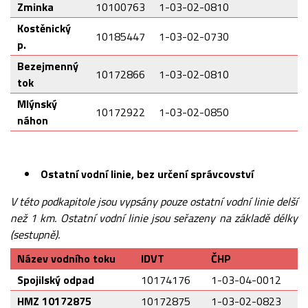
Zminka
10100763
1-03-02-0810
Kostěnický
10185447
1-03-02-0730
p.
Bezejmenný
10172866
1-03-02-0810
tok
Mlýnský
10172922
1-03-02-0850
náhon
Ostatní vodní linie, bez určení správcovství
V této podkapitole jsou vypsány pouze ostatní vodní linie delší
než 1 km. Ostatní vodní linie jsou seřazeny na základě délky
(sestupně).
Název vodního toku
IDVT
ČHP
Spojilský odpad
10174176
1-03-04-0012
HMZ 10172875
10172875
1-03-02-0823