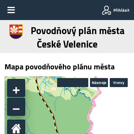
Přihlásit
Povodňový plán města
České Velenice
Mapa povodňového plánu města
+
Nástroje
Vrstvy
−