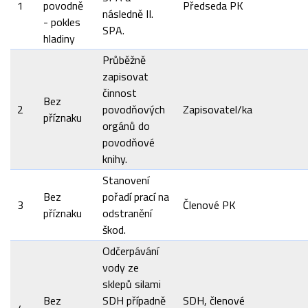
1
povodně
Předseda PK
následně II.
- pokles
SPA.
hladiny
Průběžně
zapisovat
činnost
Bez
2
povodňových
Zapisovatel/ka
příznaku
orgánů do
povodňové
knihy.
Stanovení
Bez
pořadí prací na
3
Členové PK
příznaku
odstranění
škod.
Odčerpávání
vody ze
sklepů silami
Bez
SDH případně
SDH, členové