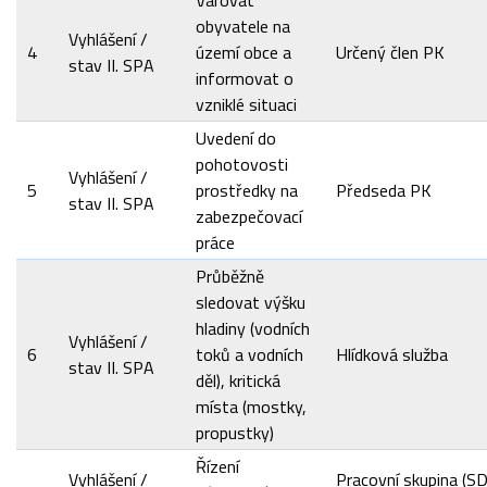
obyvatele na
Vyhlášení /
4
území obce a
Určený člen PK
stav II. SPA
informovat o
vzniklé situaci
Uvedení do
pohotovosti
Vyhlášení /
5
prostředky na
Předseda PK
stav II. SPA
zabezpečovací
práce
Průběžně
sledovat výšku
hladiny (vodních
Vyhlášení /
6
toků a vodních
Hlídková služba
stav II. SPA
děl), kritická
místa (mostky,
propustky)
Řízení
Vyhlášení /
Pracovní skupina (S