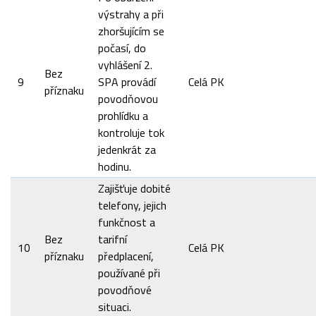
výstrahy a při
zhoršujícím se
počasí, do
vyhlášení 2.
Bez
9
SPA provádí
Celá PK
příznaku
povodňovou
prohlídku a
kontroluje tok
jedenkrát za
hodinu.
Zajišťuje dobité
telefony, jejich
funkčnost a
Bez
tarifní
10
Celá PK
příznaku
předplacení,
používané při
povodňové
situaci.