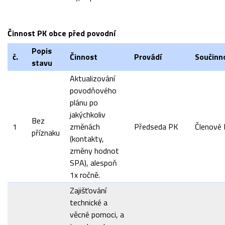
Činnost PK obce před povodní
Popis
č.
Činnost
Provádí
Součinn
stavu
Aktualizování
povodňového
plánu po
jakýchkoliv
Bez
1
změnách
Předseda PK
Členové
příznaku
(kontakty,
změny hodnot
SPA), alespoň
1x ročně.
Zajišťování
technické a
věcné pomoci, a