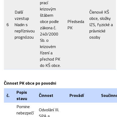
prací
krizovým
Další
Členové KŠ
štábem
vzestup
obce, složky
obce podle
Předseda
6
hladin s
IZS, fyzické a
zákona č.
PK
nepříznivou
právnické
240/2000
prognózou
osoby
Sb. o
krizovém
řízení a
přechod PK
do KŠ obce.
Činnost PK obce po povodni
Popis
č.
Činnost
Provádí
Součinn
stavu
Pomine
Odvolání III.
nebezpečí
SPA a