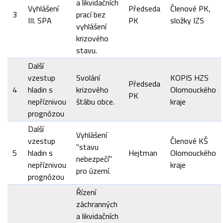
a likvidačních
Vyhlášení
Předseda
Členové PK,
3
prací bez
III. SPA
PK
složky IZS
vyhlášení
krizového
stavu.
Další
vzestup
Svolání
KOPIS HZS
Předseda
4
hladin s
krizového
Olomouckého
PK
nepříznivou
štábu obce.
kraje
prognózou
Další
Vyhlášení
vzestup
Členové KŠ
"stavu
5
hladin s
Hejtman
Olomouckého
nebezpečí"
nepříznivou
kraje
pro území.
prognózou
Řízení
záchranných
a likvidačních