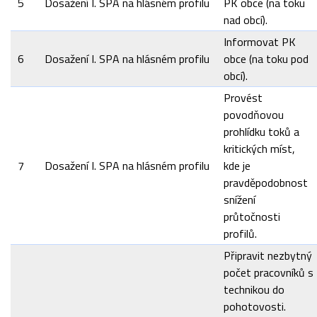
5
Dosažení I. SPA na hlásném profilu
PK obce (na toku
nad obcí).
Informovat PK
6
Dosažení I. SPA na hlásném profilu
obce (na toku pod
obcí).
Provést
povodňovou
prohlídku toků a
kritických míst,
7
Dosažení I. SPA na hlásném profilu
kde je
pravděpodobnost
snížení
průtočnosti
profilů.
Připravit nezbytný
počet pracovníků s
technikou do
pohotovosti.