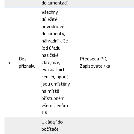
dokumentací.
Všechny
důležité
povodňové
dokumenty,
náhradní klíče
(od úřadu,
hasičské
Bez
Předseda PK,
5
zbrojnice,
příznaku
Zapisovatel/ka
evakuačních
center, apod.)
jsou umístěny
na místě
přístupném
všem členům
PK.
Ukládají do
počítače