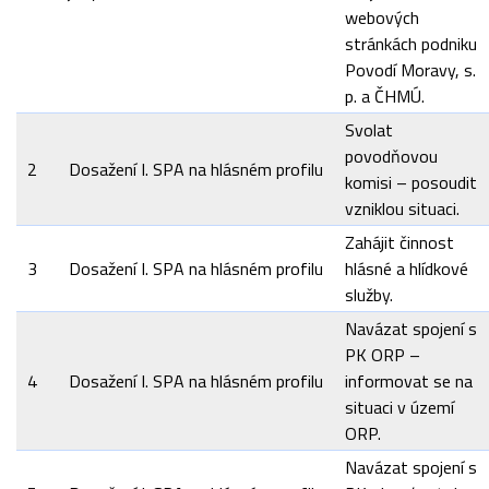
webových
stránkách podniku
Povodí Moravy, s.
p. a ČHMÚ.
Svolat
povodňovou
2
Dosažení I. SPA na hlásném profilu
komisi – posoudit
vzniklou situaci.
Zahájit činnost
3
Dosažení I. SPA na hlásném profilu
hlásné a hlídkové
služby.
Navázat spojení s
PK ORP –
4
Dosažení I. SPA na hlásném profilu
informovat se na
situaci v území
ORP.
Navázat spojení s