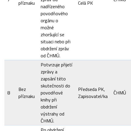
příznaku
Celá PK
nadřízeného
povodňového
orgánu o
možné
zhoršující se
situaci nebo při
obdržení zpráv
od ČHMÚ.
Potvrzuje přijetí
zprávy a
zapsání této
skutečnosti do
Bez
Předseda PK,
8
povodňové
ČHMÚ
příznaku
Zapisovatel/ka
knihy při
obdržení
výstrahy od
ČHMÚ.
Po obdržení