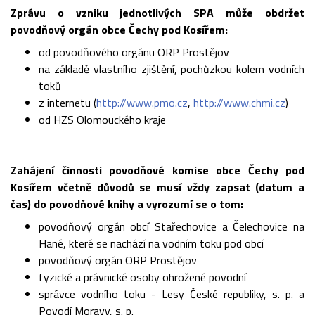
Zprávu o vzniku jednotlivých SPA může obdržet
povodňový orgán obce Čechy pod Kosířem:
od povodňového orgánu ORP Prostějov
na základě vlastního zjištění, pochůzkou kolem vodních
toků
z internetu (
http://www.pmo.cz
,
http://www.chmi.cz
)
od HZS Olomouckého kraje
Zahájení činnosti povodňové komise obce Čechy pod
Kosířem včetně důvodů se musí vždy zapsat (datum a
čas) do povodňové knihy a vyrozumí se o tom:
povodňový orgán obcí Stařechovice a Čelechovice na
Hané, které se nachází na vodním toku pod obcí
povodňový orgán ORP Prostějov
fyzické a právnické osoby ohrožené povodní
správce vodního toku - Lesy České republiky, s. p. a
Povodí Moravy, s. p.