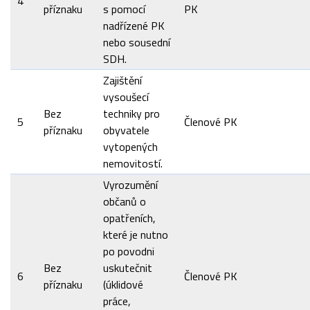
4
příznaku
s pomocí
PK
nadřízené PK
nebo sousední
SDH.
Zajištění
vysoušecí
Bez
techniky pro
5
Členové PK
příznaku
obyvatele
vytopených
nemovitostí.
Vyrozumění
občanů o
opatřeních,
které je nutno
po povodni
Bez
uskutečnit
6
Členové PK
příznaku
(úklidové
práce,