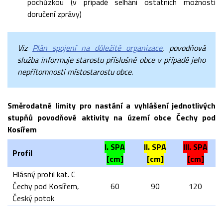
pochůzkou (v případě selhání ostatních možností
doručení zprávy)
Viz
Plán spojení na důležité organizace
, povodňová
služba informuje starostu příslušné obce v případě jeho
nepřítomnosti místostarostu obce.
Směrodatné limity pro nastání a vyhlášení jednotlivých
stupňů povodňové aktivity na území obce Čechy pod
Kosířem
I. SPA
II.
SPA
III. SPA
Profil
[cm]
[cm]
[cm]
Hlásný profil kat. C
Čechy pod Kosířem,
60
90
120
Český potok