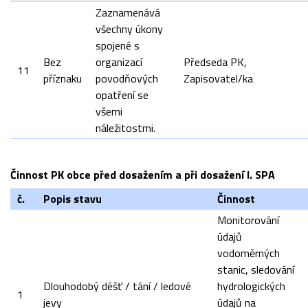
Zaznamenává
všechny úkony
spojené s
Bez
organizací
Předseda PK,
11
příznaku
povodňových
Zapisovatel/ka
opatření se
všemi
náležitostmi.
Činnost PK obce před dosažením a při dosažení I. SPA
č.
Popis stavu
Činnost
Monitorování
údajů
vodoměrných
stanic, sledování
Dlouhodobý déšť / tání / ledové
hydrologických
1
jevy
údajů na