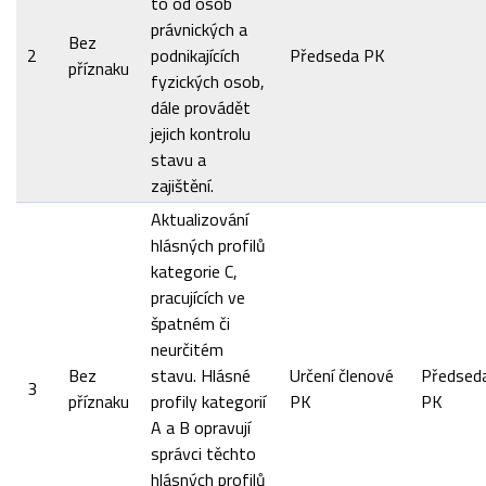
to od osob
právnických a
Bez
2
podnikajících
Předseda PK
příznaku
fyzických osob,
dále provádět
jejich kontrolu
stavu a
zajištění.
Aktualizování
hlásných profilů
kategorie C,
pracujících ve
špatném či
neurčitém
Bez
stavu. Hlásné
Určení členové
Předsed
3
příznaku
profily kategorií
PK
PK
A a B opravují
správci těchto
hlásných profilů