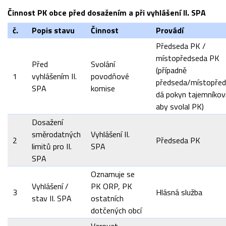
Činnost PK obce před dosažením a při vyhlášení II. SPA
č.
Popis stavu
Činnost
Provádí
Předseda PK /
místopředseda PK
Před
Svolání
(případně
1
vyhlášením II.
povodňové
předseda/místopře
SPA
komise
dá pokyn tajemníkovi
aby svolal PK)
Dosažení
směrodatných
Vyhlášení II.
2
Předseda PK
limitů pro II.
SPA
SPA
Oznamuje se
Vyhlášení /
PK ORP, PK
3
Hlásná služba
stav II. SPA
ostatních
dotčených obcí
Varovat