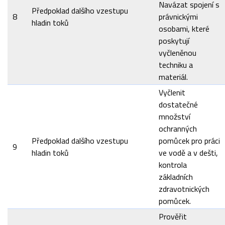
Navázat spojení s
Předpoklad dalšího vzestupu
8
právnickými
hladin toků
osobami, které
poskytují
vyčleněnou
techniku a
materiál.
Vyčlenit
dostatečné
množství
ochranných
Předpoklad dalšího vzestupu
pomůcek pro práci
9
hladin toků
ve vodě a v dešti,
kontrola
základních
zdravotnických
pomůcek.
Prověřit