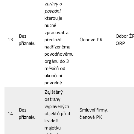
zprávy o
povodni
,
kterou je
nutné
zpracovat a
Bez
Odbor ŽP
13
předložit
Členové PK
příznaku
ORP
nadřízenému
povodňovému
orgánu do 3
měsíců od
ukončení
povodně.
Zajištěný
ostrahy
vyplavených
Bez
Smluvní firmy,
14
objektů před
příznaku
členové PK
krádeží
majetku