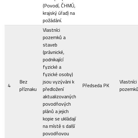
(Povodí, ČHMÚ,
krajský úřad) na
požádání.
Vlastníci
pozemků a
staveb
(právnické,
podnikající
fyzické a
fyzické osoby)
Bez
jsou vyzýváni k
Vlastníci
4
Předseda PK
příznaku
předložení
pozemk
aktualizovaných
povodňových
plánů a jejich
kopie se ukládají
na místě s další
povodňovou