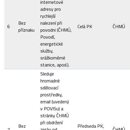
internetové
adresy pro
rychlejší
Bez
nalezení při
6
Celá PK
ČHMÚ
příznaku
povodni (ČHMÚ,
Povodí,
energetické
služby,
srážkoměrné
stanice, apod.).
Sleduje
hromadné
sdělovací
prostředky,
email (uvedený
v POVISu) a
stránky ČHMÚ
při obdržení
Bez
Předseda PK,
7
zpráv od
ČHMÚ