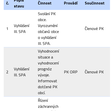
č.
Činnost
Provádí
Součinnost
stavu
Svolání PK
obce.
Vyhlášení
Vyrozumění
1
Členové PK
III. SPA
občanů obce
o vyhlášení
III. SPA.
Vyhodnocení
situace a
vyhodnocení
Vyhlášení
prognóz
2
PK ORP
Členové PK
III. SPA
vývoje.
Informovat
dotčené PK
obcí.
Řízení
záchranných