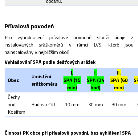
občanů.
Přívalová povodeň
Pro vyhodnocení přívalové povodně slouží údaje z
instalovaných srážkoměrů v rámci LVS, které jsou
nainstalovány v nejbližším okolí.
Vyhlašování SPA podle dešťových srážek
I.
I.
II.
Umístění
Obec
SPA (15
SPA (24
SPA (60
S
srážkoměru
min)
hod)
min)
Čechy
pod
Budova OÚ.
10 mm
30 mm
30 mm
Kosířem
Činnost PK obce při přívalové povodni, bez vyhlášení SPA