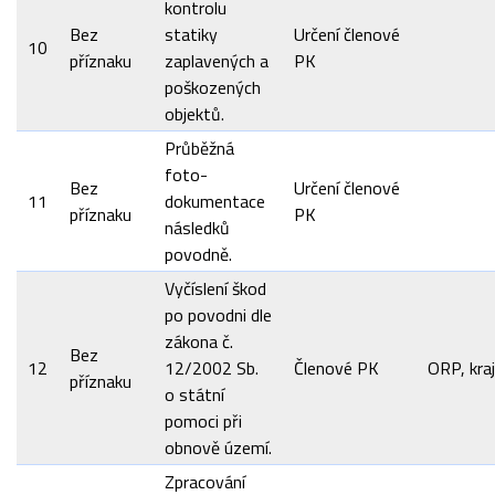
kontrolu
Bez
statiky
Určení členové
10
příznaku
zaplavených a
PK
poškozených
objektů.
Průběžná
foto-
Bez
Určení členové
11
dokumentace
příznaku
PK
následků
povodně.
Vyčíslení škod
po povodni dle
zákona č.
Bez
12
12/2002 Sb.
Členové PK
ORP, kraj
příznaku
o státní
pomoci při
obnově území.
Zpracování