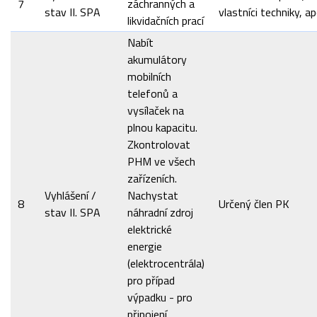
7
záchranných a
stav II. SPA
vlastníci techniky, ap
likvidačních prací
Nabít
akumulátory
mobilních
telefonů a
vysílaček na
plnou kapacitu.
Zkontrolovat
PHM ve všech
zařízeních.
Vyhlášení /
Nachystat
8
Určený člen PK
stav II. SPA
náhradní zdroj
elektrické
energie
(elektrocentrála)
pro případ
výpadku - pro
připojení