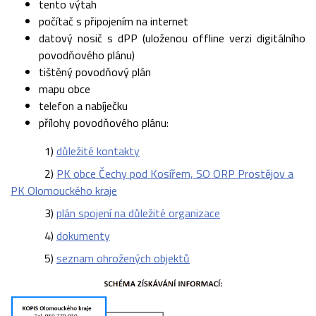
tento výtah
počítač s připojením na internet
datový nosič s dPP (uloženou offline verzi digitálního
povodňového plánu)
tištěný povodňový plán
mapu obce
telefon a nabíječku
přílohy povodňového plánu:
1)
důležité kontakty
2)
PK obce Čechy pod Kosířem, SO ORP Prostějov a
PK Olomouckého kraje
3)
plán spojení na důležité organizace
4)
dokumenty
5)
seznam ohrožených objektů