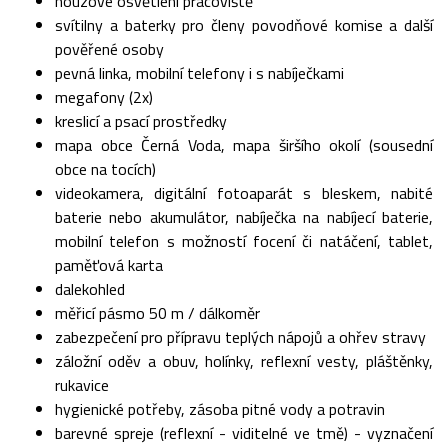
nouzové osvětlení pracoviště
svítilny a baterky pro členy povodňové komise a další
pověřené osoby
pevná linka, mobilní telefony i s nabíječkami
megafony (2x)
kreslicí a psací prostředky
mapa obce Černá Voda, mapa širšího okolí (sousední
obce na tocích)
videokamera, digitální fotoaparát s bleskem, nabité
baterie nebo akumulátor, nabíječka na nabíjecí baterie,
mobilní telefon s možností focení či natáčení, tablet,
paměťová karta
dalekohled
měřicí pásmo 50 m / dálkoměr
zabezpečení pro přípravu teplých nápojů a ohřev stravy
záložní oděv a obuv, holínky, reflexní vesty, pláštěnky,
rukavice
hygienické potřeby, zásoba pitné vody a potravin
barevné spreje (reflexní - viditelné ve tmě) - vyznačení