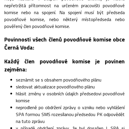
nepřetržitá přítomnost na určeném pracovišti povodňové
komise nebo na spojení. Na spojení musí být předseda
povodňové komise, nebo některý místopředseda nebo
pověřený člen povodňové komise.
Povinnosti všech členů povodňové komise obce
Černá Voda:
Každý člen povodňové komise je povinen
zejména:
seznámit se s obsahem povodňového plánu
sledovat aktualizace povodňového plánu
hlásit změny v osobních údajích předsedovi povodňové
komise
neprodleně po obdržení zprávy o vzniku nebo vyhlášení
SPA formou SMS rozesílanou předsedou PK odpovědět
na tuto zprávu
v případě obdržení zprávy, že byl dosažen I. SPA si