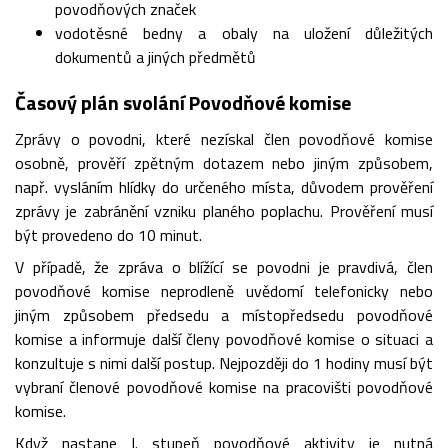
povodňových značek
vodotěsné bedny a obaly na uložení důležitých
dokumentů a jiných předmětů
Časový plán svolání Povodňové komise
Zprávy o povodni, které nezískal člen povodňové komise
osobně, prověří zpětným dotazem nebo jiným způsobem,
např. vysláním hlídky do určeného místa, důvodem prověření
zprávy je zabránění vzniku planého poplachu. Prověření musí
být provedeno do 10 minut.
V případě, že zpráva o blížící se povodni je pravdivá, člen
povodňové komise neprodleně uvědomí telefonicky nebo
jiným způsobem předsedu a místopředsedu povodňové
komise a informuje další členy povodňové komise o situaci a
konzultuje s nimi další postup. Nejpozději do 1 hodiny musí být
vybraní členové povodňové komise na pracovišti povodňové
komise.
Když nastane I. stupeň povodňové aktivity je nutná