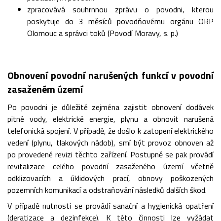
zpracovává souhrnnou zprávu o povodni, kterou
poskytuje do 3 měsíců povodňovému orgánu ORP
Olomouc a správci toků (Povodí Moravy, s. p.)
Obnovení povodní narušených funkcí v povodní
zasaženém území
Po povodni je důležité zejména zajistit obnovení dodávek
pitné vody, elektrické energie, plynu a obnovit narušená
telefonická spojení. V případě, že došlo k zatopení elektrického
vedení (plynu, tlakových nádob), smí být provoz obnoven až
po provedené revizi těchto zařízení. Postupně se pak provádí
revitalizace celého povodní zasaženého území včetně
odklizovacích a úklidových prací, obnovy poškozených
pozemních komunikací a odstraňování následků dalších škod.
V případě nutnosti se provádí sanační a hygienická opatření
(deratizace a dezinfekce). K této činnosti lze vyžádat