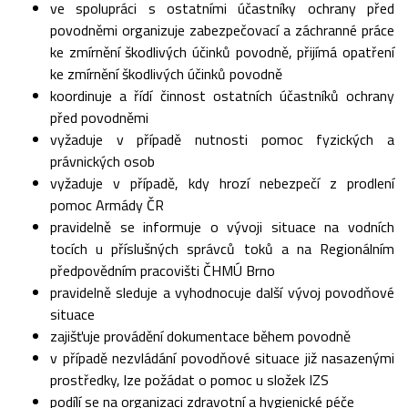
ve spolupráci s ostatními účastníky ochrany před
povodněmi organizuje zabezpečovací a záchranné práce
ke zmírnění škodlivých účinků povodně, přijímá opatření
ke zmírnění škodlivých účinků povodně
koordinuje a řídí činnost ostatních účastníků ochrany
před povodněmi
vyžaduje v případě nutnosti pomoc fyzických a
právnických osob
vyžaduje v případě, kdy hrozí nebezpečí z prodlení
pomoc Armády ČR
pravidelně se informuje o vývoji situace na vodních
tocích u příslušných správců toků a na Regionálním
předpovědním pracovišti ČHMÚ Brno
pravidelně sleduje a vyhodnocuje další vývoj povodňové
situace
zajišťuje provádění dokumentace během povodně
v případě nezvládání povodňové situace již nasazenými
prostředky, lze požádat o pomoc u složek IZS
podílí se na organizaci zdravotní a hygienické péče