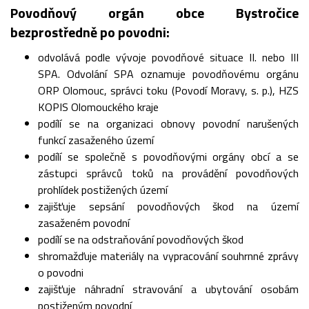
Povodňový orgán obce Bystročice
bezprostředně po povodni:
odvolává podle vývoje povodňové situace II. nebo III
SPA. Odvolání SPA oznamuje povodňovému orgánu
ORP Olomouc, správci toku (Povodí Moravy, s. p.), HZS
KOPIS Olomouckého kraje
podílí se na organizaci obnovy povodní narušených
funkcí zasaženého území
podílí se společně s povodňovými orgány obcí a se
zástupci správců toků na provádění povodňových
prohlídek postižených území
zajišťuje sepsání povodňových škod na území
zasaženém povodní
podílí se na odstraňování povodňových škod
shromažďuje materiály na vypracování souhrnné zprávy
o povodni
zajišťuje náhradní stravování a ubytování osobám
postiženým povodní