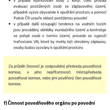
v případě vybřežování vody z koryt toků provádí
evakuaci postižených osob ze záplavového území,
případně vyzve obyvatele k opuštění prostoru a pomocí
Policie ČR uzavře oblast postiženou povodní
v případě další stoupající tendence na vodních tocích
jsou prováděny obhlídky inundačního území a kontroluje
se pohyb osob v tomto území, provede se vypnutí
trafostanic VN, které by mohly být ohroženy záplavou;
osoby budou vyzvány k opuštění prostoru
Za průběh činností je zodpovědný předseda povodňové
komise, v jeho nepřítomnosti místopředseda
povodňové komise, nebo jimi pověřený člen povodňové
komise.
f) Činnost povodňového orgánu po povodni