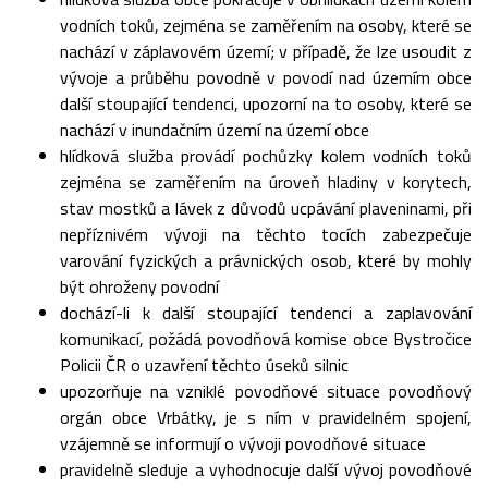
vodních toků, zejména se zaměřením na osoby, které se
nachází v záplavovém území; v případě, že lze usoudit z
vývoje a průběhu povodně v povodí nad územím obce
další stoupající tendenci, upozorní na to osoby, které se
nachází v inundačním území na území obce
hlídková služba provádí pochůzky kolem vodních toků
zejména se zaměřením na úroveň hladiny v korytech,
stav mostků a lávek z důvodů ucpávání plaveninami, při
nepříznivém vývoji na těchto tocích zabezpečuje
varování fyzických a právnických osob, které by mohly
být ohroženy povodní
dochází-li k další stoupající tendenci a zaplavování
komunikací, požádá povodňová komise obce Bystročice
Policii ČR o uzavření těchto úseků silnic
upozorňuje na vzniklé povodňové situace povodňový
orgán obce Vrbátky, je s ním v pravidelném spojení,
vzájemně se informují o vývoji povodňové situace
pravidelně sleduje a vyhodnocuje další vývoj povodňové