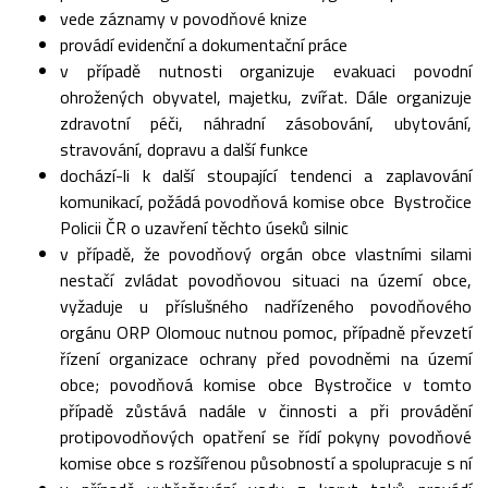
vede záznamy v povodňové knize
provádí evidenční a dokumentační práce
v případě nutnosti organizuje evakuaci povodní
ohrožených obyvatel, majetku, zvířat. Dále organizuje
zdravotní péči, náhradní zásobování, ubytování,
stravování, dopravu a další funkce
dochází-li k další stoupající tendenci a zaplavování
komunikací, požádá povodňová komise obce Bystročice
Policii ČR o uzavření těchto úseků silnic
v případě, že povodňový orgán obce vlastními silami
nestačí zvládat povodňovou situaci na území obce,
vyžaduje u příslušného nadřízeného povodňového
orgánu ORP Olomouc nutnou pomoc, případně převzetí
řízení organizace ochrany před povodněmi na území
obce; povodňová komise obce Bystročice v tomto
případě zůstává nadále v činnosti a při provádění
protipovodňových opatření se řídí pokyny povodňové
komise obce s rozšířenou působností a spolupracuje s ní