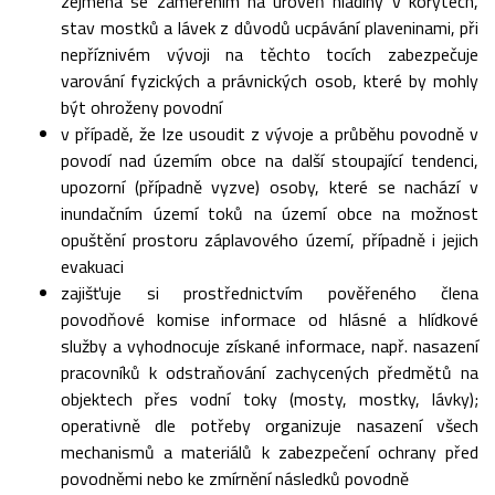
zejména se zaměřením na úroveň hladiny v korytech,
stav mostků a lávek z důvodů ucpávání plaveninami, při
nepříznivém vývoji na těchto tocích zabezpečuje
varování fyzických a právnických osob, které by mohly
být ohroženy povodní
v případě, že lze usoudit z vývoje a průběhu povodně v
povodí nad územím obce na další stoupající tendenci,
upozorní (případně vyzve) osoby, které se nachází v
inundačním území toků na území obce na možnost
opuštění prostoru záplavového území, případně i jejich
evakuaci
zajišťuje si prostřednictvím pověřeného člena
povodňové komise informace od hlásné a hlídkové
služby a vyhodnocuje získané informace, např. nasazení
pracovníků k odstraňování zachycených předmětů na
objektech přes vodní toky (mosty, mostky, lávky);
operativně dle potřeby organizuje nasazení všech
mechanismů a materiálů k zabezpečení ochrany před
povodněmi nebo ke zmírnění následků povodně