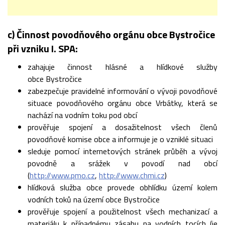
c) Činnost povodňového orgánu obce Bystročice
při vzniku I. SPA:
zahajuje činnost hlásné a hlídkové služby
obce Bystročice
zabezpečuje pravidelné informování o vývoji povodňové
situace povodňového orgánu obce Vrbátky, která se
nachází na vodním toku pod obcí
prověřuje spojení a dosažitelnost všech členů
povodňové komise obce a informuje je o vzniklé situaci
sleduje pomocí internetových stránek průběh a vývoj
povodně a srážek v povodí nad obcí
(
http://www.pmo.cz
,
http://www.chmi.cz
)
hlídková služba obce provede obhlídku území kolem
vodních toků na území obce Bystročice
prověřuje spojení a použitelnost všech mechanizací a
materiálu k případnému zásahu na vodních tocích (je