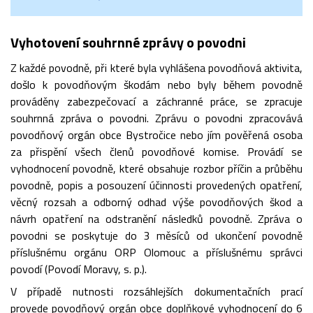
Vyhotovení souhrnné zprávy o povodni
Z každé povodně, při které byla vyhlášena povodňová aktivita,
došlo k povodňovým škodám nebo byly během povodně
prováděny zabezpečovací a záchranné práce, se zpracuje
souhrnná zpráva o povodni. Zprávu o povodni zpracovává
povodňový orgán obce Bystročice nebo jím pověřená osoba
za přispění všech členů povodňové komise. Provádí se
vyhodnocení povodně, které obsahuje rozbor příčin a průběhu
povodně, popis a posouzení účinnosti provedených opatření,
věcný rozsah a odborný odhad výše povodňových škod a
návrh opatření na odstranění následků povodně. Zpráva o
povodni se poskytuje do 3 měsíců od ukončení povodně
příslušnému orgánu ORP Olomouc a příslušnému správci
povodí (Povodí Moravy, s. p.).
V případě nutnosti rozsáhlejších dokumentačních prací
provede povodňový orgán obce doplňkové vyhodnocení do 6