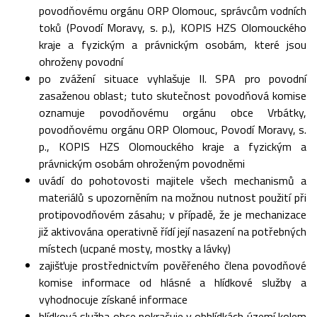
povodňovému orgánu ORP Olomouc, správcům vodních
toků (Povodí Moravy, s. p.), KOPIS HZS Olomouckého
kraje a fyzickým a právnickým osobám, které jsou
ohroženy povodní
po zvážení situace vyhlašuje II. SPA pro povodní
zasaženou oblast; tuto skutečnost povodňová komise
oznamuje povodňovému orgánu obce Vrbátky,
povodňovému orgánu ORP Olomouc, Povodí Moravy, s.
p., KOPIS HZS Olomouckého kraje a fyzickým a
právnickým osobám ohroženým povodněmi
uvádí do pohotovosti majitele všech mechanismů a
materiálů s upozorněním na možnou nutnost použití při
protipovodňovém zásahu; v případě, že je mechanizace
již aktivována operativně řídí její nasazení na potřebných
místech (ucpané mosty, mostky a lávky)
zajišťuje prostřednictvím pověřeného člena povodňové
komise informace od hlásné a hlídkové služby a
vyhodnocuje získané informace
hlídková služba obce pokračuje v obhlídkách území kolem