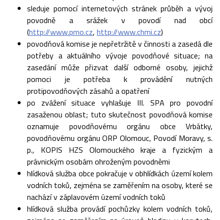
sleduje pomocí internetových stránek průběh a vývoj
povodně a srážek v povodí nad obcí
(
http://www.pmo.cz
,
http://www.chmi.cz
)
povodňová komise je nepřetržitě v činnosti a zasedá dle
potřeby a aktuálního vývoje povodňové situace; na
zasedání může přizvat další odborné osoby, jejichž
pomoci je potřeba k provádění nutných
protipovodňových zásahů a opatření
po zvážení situace vyhlašuje III. SPA pro povodní
zasaženou oblast; tuto skutečnost povodňová komise
oznamuje povodňovému orgánu obce Vrbátky,
povodňovému orgánu ORP Olomouc, Povodí Moravy, s.
p., KOPIS HZS Olomouckého kraje a fyzickým a
právnickým osobám ohroženým povodněmi
hlídková služba obce pokračuje v obhlídkách území kolem
vodních toků, zejména se zaměřením na osoby, které se
nachází v záplavovém území vodních toků
hlídková služba provádí pochůzky kolem vodních toků,