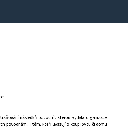
ce:
traňování následků povodní", kterou vydala organizace
ných povodněmi, i těm, kteří uvažují o koupi bytu či domu