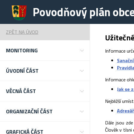
Povodňový plán obc
ZPĚT NA ÚVOD
Užitečn
MONITORING
Informace urč
Sanační
Pravidl
ÚVODNÍ ČÁST
Informace ohl
Jak se 
VĚCNÁ ČÁST
Nejbližší umís
Adresář
ORGANIZAČNÍ ČÁST
Dále jsou zde
Člověk v tísni
GRAFICKÁ ČÁST