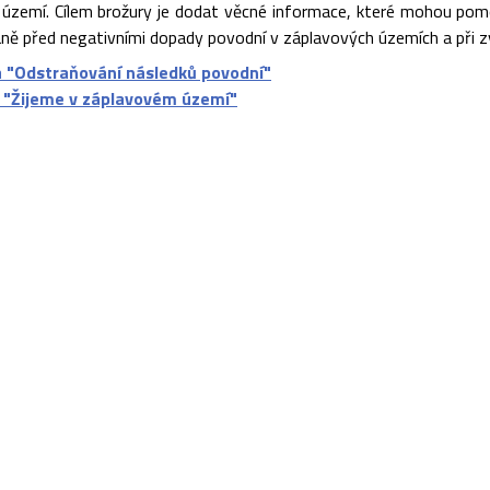
území. Cílem brožury je dodat věcné informace, které mohou pomoc
aně před negativními dopady povodní v záplavových územích a při zv
a "Odstraňování následků povodní"
 "Žijeme v záplavovém území"