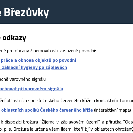
e Březůvky
é odkazy
ené pro občany / nemovitosti zasažené povodní:
 práce a obnova objektů po povodni
a základní hygieny po záplavách
edně varovného signálu:
zachovat při varovném signálu
tění oblastních spolků Českého červeného kříže a kontaktní informa
 oblastních spolků Českého červeného kříže
(interaktivní mapa)
 k dispozici brožura "Žijeme v záplavovém území" a příručka "Ods
 o. p. s. Brožura je určena všem lidem, kteří žijí v oblastech ohrože