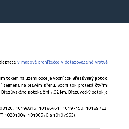
naleznete
v mapové prohlížečce v dotazovatelné vrstvě
ím tokem na území obce je vodní tok
Březůvský potok
.
í zejména na pravém břehu. Vodní tok protéká čtyřmi
ka Březůvského potoka činí 7,92 km. Březůvecký potok je
0203120, 10198315, 10186461, 10197450, 10189722,
DVT 10201984, 10196576 a 10197963).