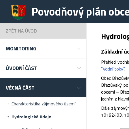
Povodňový plán obc
ZPĚT NA ÚVOD
Hydrolog
MONITORING
Základní ú
Přehled vodní
ÚVODNÍ ČÁST
"Vodní toky"
.
Obec Březůvky
Březůvský pot
VĚCNÁ ČÁST
obcemi – Březn
jedním z hlavn
Charakteristika zájmového území
Dále zájmový
10192403, 10
Hydrologické údaje