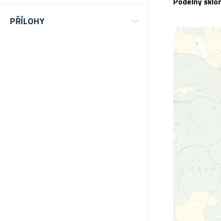
Podélný sklo
PŘÍLOHY