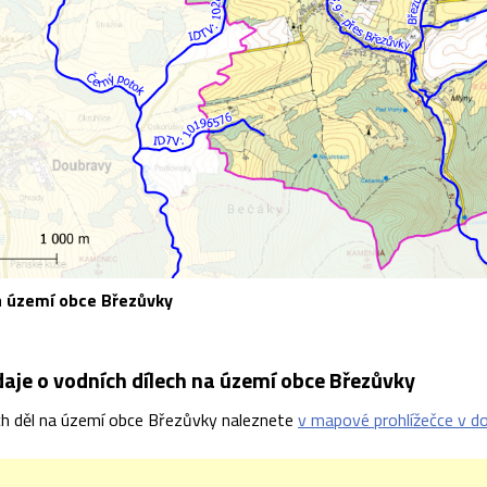
a území obce Březůvky
daje o vodních dílech na území obce Březůvky
ch děl na území obce Březůvky naleznete
v mapové prohlížečce v do