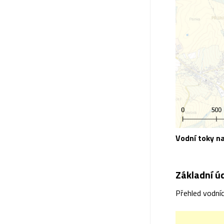
Vodní toky n
Základní ú
Přehled vodní