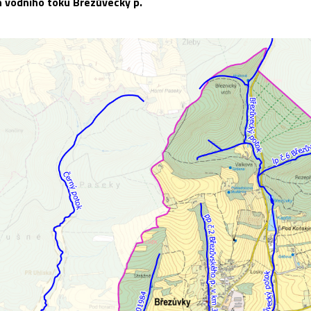
n vodního toku Březůvecký p.