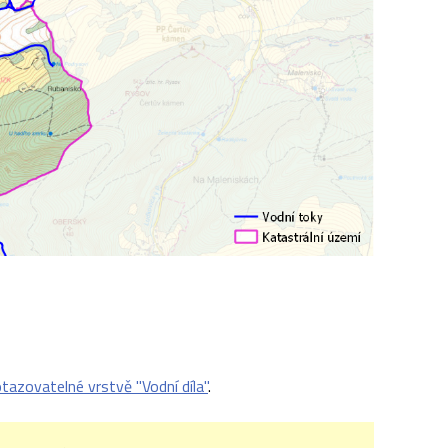
tazovatelné vrstvě "Vodní díla"
.