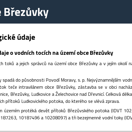
e Březůvky
ické údaje
daje o vodních tocích na území obce Březůvky
ch toků a jejich správců na území obce Březůvky a v jejím okolí 
 spadá do působnosti Povodí Moravy, s. p. Nejvýznamnějším vodn
ok teče intravilánem obce Březůvky, zástavba se v obci nacház
ice, Březůvky, Ludkovice a Želechovice nad Dřevnicí. Celková dél
ích přítoků Ludkovického potoka, do kterého se vlévá zprava.
m územím protéká devět přítoků Březůvského potoka (IDVT 1
187263, 10187496 a 10208097) a tři bezejmenné vodní toky (I