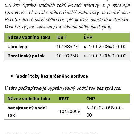
0,5 km. Správa vodních toků Povodí Moravy, s. p. spravuje
tyto vodní tok a také některé další vodní toky na území obce
Borotín, které svou délkou nesplňují výše uvedené kritérium..
Vodní toky jsou seřazeny na základě délky (sestupně).
Název vodního toku
IDVT
ČHP
Uhřický p.
10188573
4-10-02-0840-0-00
Borotínský potok
10197258
4-10-02-0840-0-00
Vodní toky bez určeného správce
V této podkapitole je vypsán jediný vodní tok bez správce.
Název vodního toku
IDVT
ČHP
bezejmenný vodní
4-10-02-0840-0-
10440098
tok
00