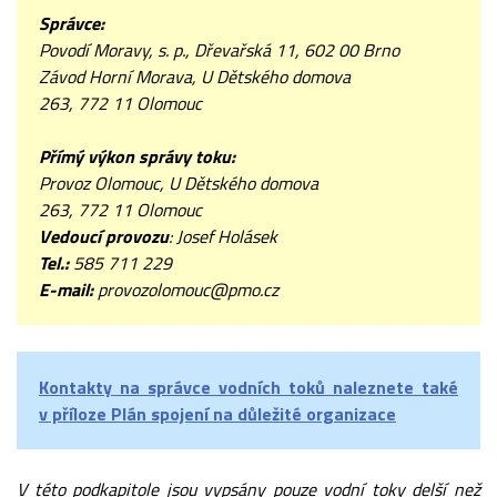
Správce:
Povodí Moravy, s. p., Dřevařská 11, 602 00 Brno
Závod Horní Morava, U Dětského domova
263, 772 11 Olomouc
Přímý výkon správy toku:
Provoz Olomouc, U Dětského domova
263, 772 11 Olomouc
Vedoucí provozu
: Josef Holásek
Tel.:
585 711 229
E-mail:
provozolomouc@pmo.cz
Kontakty na správce vodních toků naleznete také
v příloze Plán spojení na důležité organizace
V této podkapitole jsou vypsány pouze vodní toky delší než