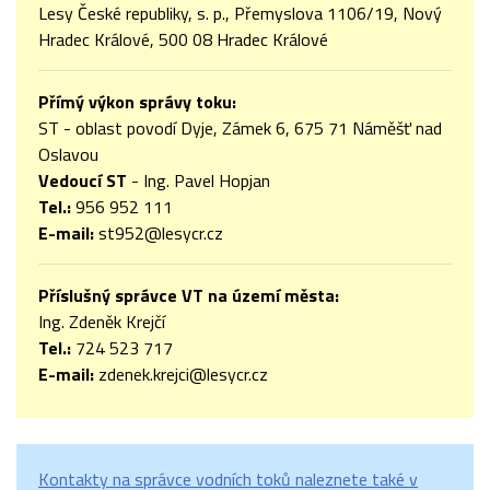
Lesy České republiky, s. p., Přemyslova 1106/19, Nový
Hradec Králové, 500 08 Hradec Králové
Přímý výkon správy toku:
ST - oblast povodí Dyje, Zámek 6, 675 71 Náměšť nad
Oslavou
Vedoucí ST
- Ing. Pavel Hopjan
Tel.:
956 952 111
E-mail:
st952@lesycr.cz
Příslušný správce VT na území města:
Ing. Zdeněk Krejčí
Tel.:
724 523 717
E-mail:
zdenek.krejci@lesycr.cz
Kontakty na správce vodních toků naleznete také v