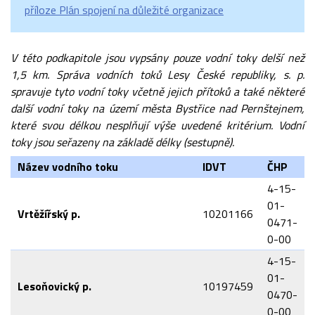
příloze Plán spojení na důležité organizace
V této podkapitole jsou vypsány pouze vodní toky delší než
1,5 km. Správa vodních toků Lesy České republiky, s. p.
spravuje tyto vodní toky včetně jejich přítoků a také některé
další vodní toky na území města Bystřice nad Pernštejnem,
které svou délkou nesplňují výše uvedené kritérium. Vodní
toky jsou seřazeny na základě délky (sestupně).
Název vodního toku
IDVT
ČHP
4-15-
01-
Vrtěžířský p.
10201166
0471-
0-00
4-15-
01-
Lesoňovický p.
10197459
0470-
0-00