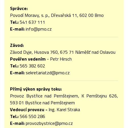
Správce:
Povodí Moravy, s. p., Dřevařská 11, 602 00 Brno
Tel.:
541 637 111
E-mail:
info@pmo.cz
Závod:
Závod Dyje, Husova 760, 675 71 Náměšť nad Oslavou
Pověřen vedením
- Petr Hirsch
Tel.:
565 382 602
E-mail:
sekretariatzd@pmo.cz
Přímý výkon správy toku:
Provoz Bystřice nad Pernštejnem, K Pernštejnu 626,
593 01 Bystřice nad Pernštejnem
Vedoucí provozu -
Ing. Karel Straka
Tel.:
566 550 286
E-mail:
provozbystrice@pmo.cz