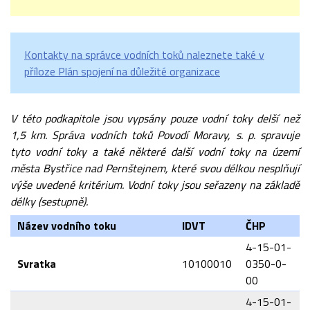
Kontakty na správce vodních toků naleznete také v
příloze Plán spojení na důležité organizace
V této podkapitole jsou vypsány pouze vodní toky delší než
1,5 km. Správa vodních toků Povodí Moravy, s. p. spravuje
tyto vodní toky a také některé další vodní toky na území
města Bystřice nad Pernštejnem, které svou délkou nesplňují
výše uvedené kritérium. Vodní toky jsou seřazeny na základě
délky (sestupně).
Název vodního toku
IDVT
ČHP
4-15-01-
Svratka
10100010
0350-0-
00
4-15-01-