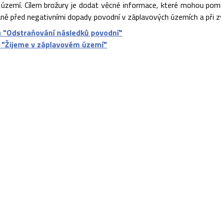
území. Cílem brožury je dodat věcné informace, které mohou pomoc
aně před negativními dopady povodní v záplavových územích a při zv
a "Odstraňování následků povodní"
 "Žijeme v záplavovém území"