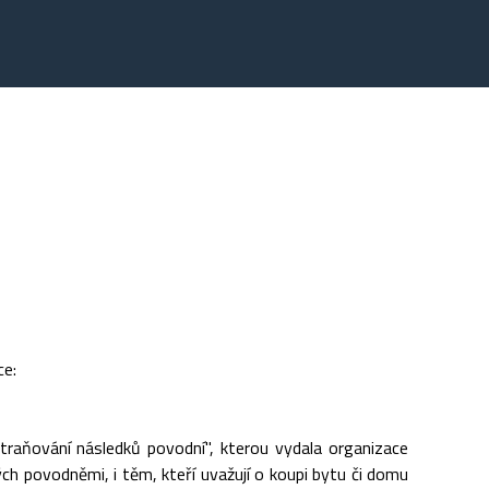
ce:
traňování následků povodní", kterou vydala organizace
ných povodněmi, i těm, kteří uvažují o koupi bytu či domu