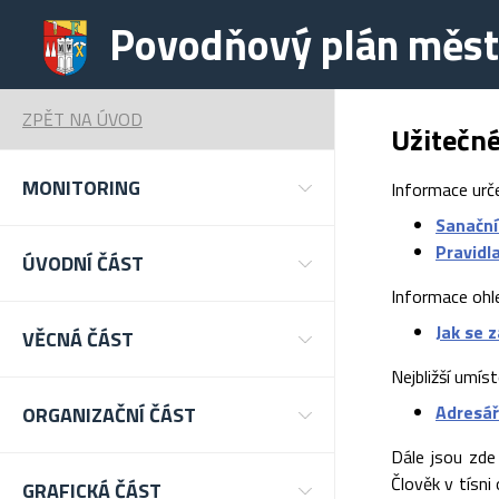
Povodňový plán měst
ZPĚT NA ÚVOD
Užitečn
MONITORING
Informace urč
Sanační
Pravidl
ÚVODNÍ ČÁST
Informace ohl
Jak se 
VĚCNÁ ČÁST
Nejbližší umís
Adresář
ORGANIZAČNÍ ČÁST
Dále jsou zde
Člověk v tísni
GRAFICKÁ ČÁST