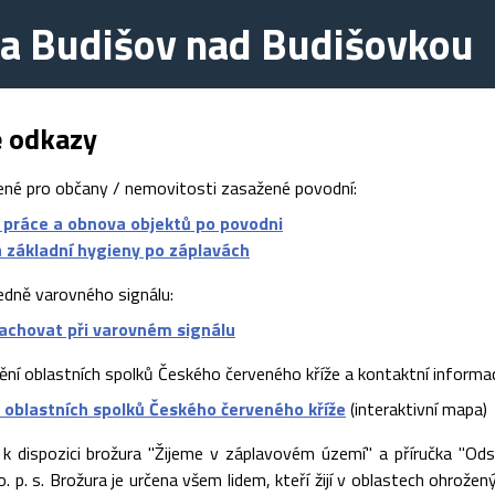
a Budišov nad Budišovkou
é odkazy
ené pro občany / nemovitosti zasažené povodní:
 práce a obnova objektů po povodni
a základní hygieny po záplavách
edně varovného signálu:
zachovat při varovném signálu
tění oblastních spolků Českého červeného kříže a kontaktní informa
 oblastních spolků Českého červeného kříže
(interaktivní mapa)
 k dispozici brožura "Žijeme v záplavovém území" a příručka "Ods
 o. p. s. Brožura je určena všem lidem, kteří žijí v oblastech ohrože