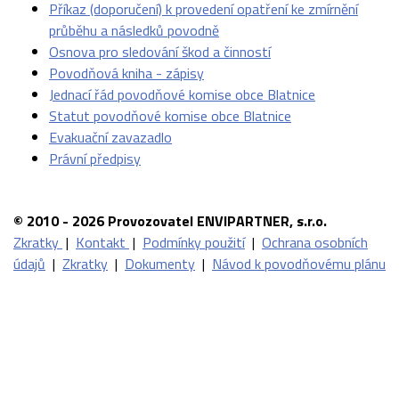
Příkaz (doporučení) k provedení opatření ke zmírnění
průběhu a následků povodně
Osnova pro sledování škod a činností
Povodňová kniha - zápisy
Jednací řád povodňové komise obce Blatnice
Statut povodňové komise obce Blatnice
Evakuační zavazadlo
Právní předpisy
© 2010 - 2026 Provozovatel ENVIPARTNER, s.r.o.
Zkratky
|
Kontakt
|
Podmínky použití
|
Ochrana osobních
údajů
|
Zkratky
|
Dokumenty
|
Návod k povodňovému plánu