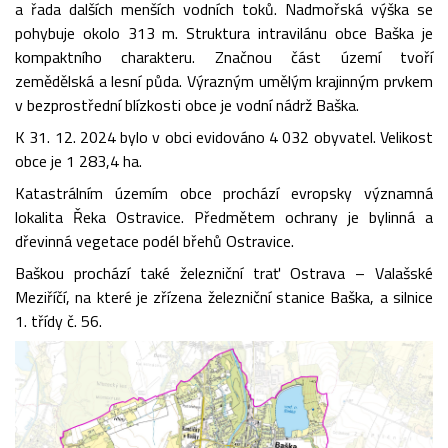
a řada dalších menších vodních toků. Nadmořská výška se
pohybuje okolo 313 m. Struktura intravilánu obce Baška je
kompaktního charakteru. Značnou část území tvoří
zemědělská a lesní půda. Výrazným umělým krajinným prvkem
v bezprostřední blízkosti obce je vodní nádrž Baška.
K 31. 12. 2024 bylo v obci evidováno 4 032 obyvatel. Velikost
obce je 1 283,4 ha.
Katastrálním územím obce prochází evropsky významná
lokalita Řeka Ostravice. Předmětem ochrany je bylinná a
dřevinná vegetace podél břehů Ostravice.
Baškou prochází také železniční trať Ostrava – Valašské
Meziříčí, na které je zřízena železniční stanice Baška, a silnice
1. třídy č. 56.