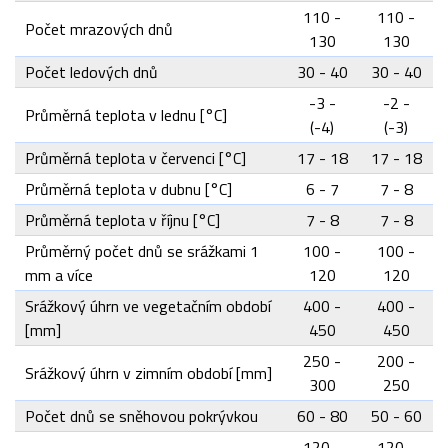
110 -
110 -
Počet mrazových dnů
130
130
Počet ledových dnů
30 - 40
30 - 40
-3 -
-2 -
Průměrná teplota v lednu [°C]
(-4)
(-3)
Průměrná teplota v červenci [°C]
17 - 18
17 - 18
Průměrná teplota v dubnu [°C]
6 - 7
7 - 8
Průměrná teplota v říjnu [°C]
7 - 8
7 - 8
Průměrný počet dnů se srážkami 1
100 -
100 -
mm a více
120
120
Srážkový úhrn ve vegetačním období
400 -
400 -
[mm]
450
450
250 -
200 -
Srážkový úhrn v zimním období [mm]
300
250
Počet dnů se sněhovou pokrývkou
60 - 80
50 - 60
120 -
120 -