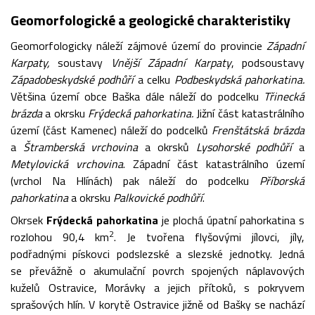
Geomorfologické a geologické charakteristiky
Geomorfologicky náleží zájmové území do provincie
Západní
Karpaty,
soustavy
Vnější Západní Karpaty
, podsoustavy
Západobeskydské podhůří
a celku
Podbeskydská pahorkatina.
Většina území obce Baška dále náleží do podcelku
Třinecká
brázda
a okrsku
Frýdecká pahorkatina.
Jižní část katastrálního
území (část Kamenec) náleží do podcelků
Frenštátská brázda
a
Štramberská vrchovina
a okrsků
Lysohorské podhůří
a
Metylovická vrchovina
. Západní část katastrálního území
(vrchol Na Hlínách) pak náleží do podcelku
Příborská
pahorkatina
a okrsku
Palkovické podhůří
.
Okrsek
Frýdecká pahorkatina
je plochá úpatní pahorkatina s
2
rozlohou 90,4 km
. Je tvořena flyšovými jílovci, jíly,
podřadnými pískovci podslezské a slezské jednotky. Jedná
se převážně o akumulační povrch spojených náplavových
kuželů Ostravice, Morávky a jejich přítoků, s pokryvem
sprašových hlín. V korytě Ostravice jižně od Bašky se nachází