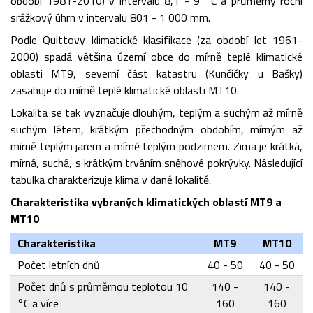
období 1981-2010) v intervalu 8,1 - 9 °C a průměrný roční
srážkový úhrn v intervalu 801 - 1 000 mm.
Podle Quittovy klimatické klasifikace (za období let 1961-
2000) spadá většina území obce do mírně teplé klimatické
oblasti MT9, severní část katastru (Kunčičky u Bašky)
zasahuje do mírně teplé klimatické oblasti MT10.
Lokalita se tak vyznačuje dlouhým, teplým a suchým až mírně
suchým létem, krátkým přechodným obdobím, mírným až
mírně teplým jarem a mírně teplým podzimem. Zima je krátká,
mírná, suchá, s krátkým trváním sněhové pokrývky. Následující
tabulka charakterizuje klima v dané lokalitě.
Charakteristika vybraných klimatických oblastí MT9 a
MT10
Charakteristika
MT9
MT10
Počet letních dnů
40 - 50
40 - 50
Počet dnů s průměrnou teplotou 10
140 -
140 -
°C a více
160
160