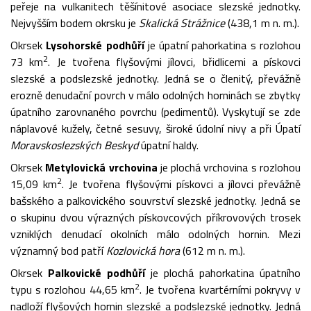
peřeje na vulkanitech těšínitové asociace slezské jednotky.
Nejvyšším bodem okrsku je
Skalická Strážnice
(438,1 m n. m.).
Okrsek
Lysohorské podhůří
je úpatní pahorkatina s rozlohou
2
73 km
. Je tvořena flyšovými jílovci, břidlicemi a pískovci
slezské a podslezské jednotky. Jedná se o členitý, převážně
erozně denudační povrch v málo odolných horninách se zbytky
úpatního zarovnaného povrchu (pedimentů). Vyskytují se zde
náplavové kužely, četné sesuvy, široké údolní nivy a při Úpatí
Moravskoslezských Beskyd
úpatní haldy.
Okrsek
Metylovická vrchovina
je plochá vrchovina s rozlohou
2
15,09 km
. Je tvořena flyšovými pískovci a jílovci převážně
bašského a palkovického souvrství slezské jednotky. Jedná se
o skupinu dvou výrazných pískovcových příkrovových trosek
vzniklých denudací okolních málo odolných hornin. Mezi
významný bod patří
Kozlovická hora
(612 m n. m.).
Okrsek
Palkovické podhůří
je plochá pahorkatina úpatního
2
typu s rozlohou 44,65 km
. Je tvořena kvartérními pokryvy v
nadloží flyšových hornin slezské a podslezské jednotky. Jedná