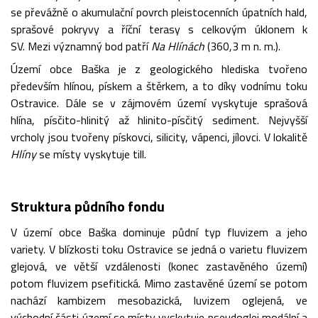
se převážně o akumulační povrch pleistocenních úpatních hald,
sprašové pokryvy a říční terasy s celkovým úklonem k
SV. Mezi významný bod patří
Na Hlínách
(360,3 m n. m.).
Území obce Baška je z geologického hlediska tvořeno
především hlínou, pískem a štěrkem, a to díky vodnímu toku
Ostravice. Dále se v zájmovém území vyskytuje sprašová
hlína, písčito-hlinitý až hlinito-písčitý sediment. Nejvyšší
vrcholy jsou tvořeny pískovci, silicity, vápenci, jílovci. V lokalitě
Hlíny
se místy vyskytuje till.
Struktura půdního fondu
V území obce Baška dominuje půdní typ fluvizem a jeho
variety. V blízkosti toku Ostravice se jedná o varietu fluvizem
glejová, ve větší vzdálenosti (konec zastavěného území)
potom fluvizem psefitická. Mimo zastavěné území se potom
nachází kambizem mesobazická, luvizem oglejená, ve
východní části území se místy vyskytuje pseudoglej modální a