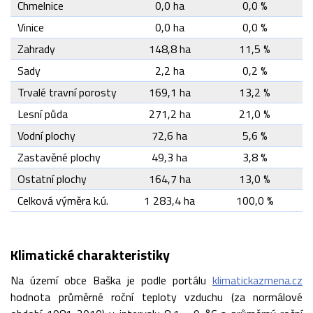
Chmelnice
0,0 ha
0,0 %
Vinice
0,0 ha
0,0 %
Zahrady
148,8 ha
11,5 %
Sady
2,2 ha
0,2 %
Trvalé travní porosty
169,1 ha
13,2 %
Lesní půda
271,2 ha
21,0 %
Vodní plochy
72,6 ha
5,6 %
Zastavěné plochy
49,3 ha
3,8 %
Ostatní plochy
164,7 ha
13,0 %
Celková výměra k.ú.
1 283,4 ha
100,0 %
Klimatické charakteristiky
Na území obce Baška je podle portálu
klimatickazmena.cz
hodnota průměrné roční teploty vzduchu (za normálové