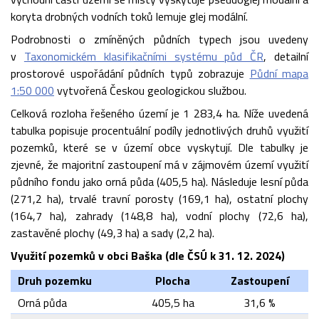
koryta drobných vodních toků lemuje glej modální.
Podrobnosti o zmíněných půdních typech jsou uvedeny
v
Taxonomickém klasifikačními systému půd ČR
, detailní
prostorové uspořádání půdních typů zobrazuje
Půdní mapa
1:50 000
vytvořená Českou geologickou službou.
Celková rozloha řešeného území je 1 283,4 ha. Níže uvedená
tabulka popisuje procentuální podíly jednotlivých druhů využití
pozemků, které se v území obce vyskytují. Dle tabulky je
zjevné, že majoritní zastoupení má v zájmovém území využití
půdního fondu jako orná půda (405,5 ha). Následuje lesní půda
(271,2 ha), trvalé travní porosty (169,1 ha), ostatní plochy
(164,7 ha), zahrady (148,8 ha), vodní plochy (72,6 ha),
zastavěné plochy (49,3 ha) a sady (2,2 ha).
Využití pozemků v obci Baška (dle ČSÚ k 31. 12. 2024)
Druh pozemku
Plocha
Zastoupení
Orná půda
405,5 ha
31,6 %