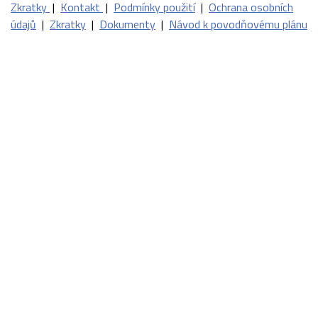
Zkratky
|
Kontakt
|
Podmínky použití
|
Ochrana osobních
údajů
|
Zkratky
|
Dokumenty
|
Návod k povodňovému plánu