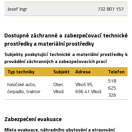
Josef Ingr
732 807 157
Dostupné záchranné a zabezpečovací technické
prostředky a materiální prostředky
Subjekty poskytující technické a materiální prostředky k
provádění záchranných a zabezpečovacích prací
Typ techniky
Subjekt
Adresa
Telefon
518
hasičské auto,
Obec
Vlkoš 95,
625
čerpadlo, traktor
Vlkoš
696 41 Vlkoš
326
Zabezpečení evakuace
Místa evakuace, náhradního ubytování a stravování