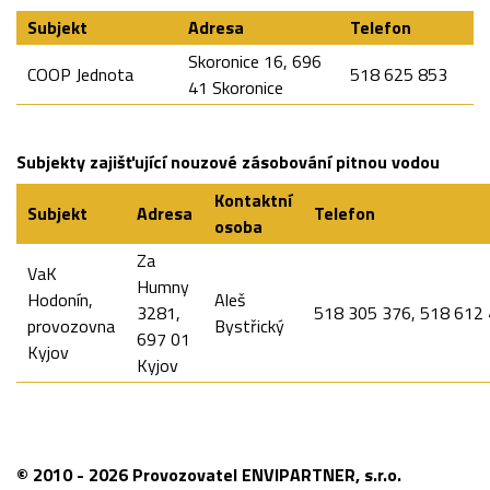
Subjekt
Adresa
Telefon
Skoronice 16, 696
COOP Jednota
518 625 853
41 Skoronice
Subjekty zajišťující nouzové zásobování pitnou vodou
Kontaktní
Subjekt
Adresa
Telefon
osoba
Za
VaK
Humny
Hodonín,
Aleš
3281,
518 305 376, 518 612
provozovna
Bystřický
697 01
Kyjov
Kyjov
© 2010 - 2026 Provozovatel ENVIPARTNER, s.r.o.