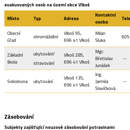
evakuovaných osob na území obce Vlkoš
Kontaktní
Místo
Typ
Adresa
Tel
osoba
Obecní
Vlkoš 95,
Milan
shromáždění
605
úřad
696 41 Vlkoš
Sluka
Mgr.
ubytování/
Základní
Vlkoš 285,
Břetislav
--
škola
696 41 Vlkoš
stravování
Junášek
Ing.
Vlkoš 135,
Sokolovna
ubytování
Jarmila
--
696 41 Vlkoš
Slavíčková
Zásobování
Subjekty zajišťující nouzové zásobování potravinami