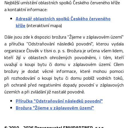
Nejbližší umístění oblastních spolků Českého červeného kříže
a kontaktní informace:
Adresář oblastních spolků Českého červeného
kříže
(interaktivní mapa)
Dále jsou zde k dispozici brožura "Žijeme v záplavovém území"
a příručka "Odstraňování následků povodní", kterou vydala
organizace Člověk v tísni o. p. s. Brožura je určena všem lidem,
kteří žijí v oblastech ohrožených povodněmi, i těm, kteří
uvažují o koupi bytu či domu v záplavovém území. Cílem
brožury je dodat věcné informace, které mohou pomoci
při rozhodování o koupi bytu či domu poblíž vodních toků,
při ochraně před negativními dopady povodní v záplavových
územích a při zvládání již nastalé povodně.
Příručka "Odstraňování následků povodní"
Brožura "Žijeme v záplavovém území"
© 2010 - 2026 Provozovatel ENVIPARTNER, s.r.o.