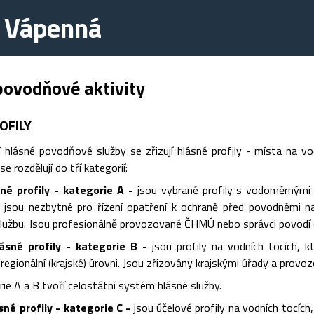
e Vápenná
povodňové aktivity
OFILY
 hlásné povodňové služby se zřizují hlásné profily - místa na vo
se rozdělují do tří kategorií:
né profily - kategorie A -
jsou vybrané profily s vodoměrnými 
ů jsou nezbytné pro řízení opatření k ochraně před povodněmi n
užbu. Jsou profesionálně provozované ČHMÚ nebo správci povodí (P
ásné profily - kategorie B -
jsou profily na vodních tocích, k
egionální (krajské) úrovni. Jsou zřizovány krajskými úřady a provo
rie A a B tvoří celostátní systém hlásné služby.
é profily - kategorie C -
jsou účelové profily na vodních tocíc