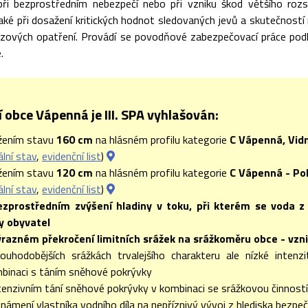
při bezprostředním nebezpečí nebo při vzniku škod většího roz
aké při dosažení kritických hodnot sledovaných jevů a skutečností
zových opatření. Provádí se povodňové zabezpečovací práce pod
.
 obce Vápenná je III. SPA vyhlašován:
žením stavu
160 cm
na hlásném profilu kategorie
C Vápenná, Vid
ální stav
,
evidenční list
)
žením stavu
120 cm
na hlásném profilu kategorie
C Vápenná - Po
ální stav
,
evidenční list
)
ezprostředním zvýšení hladiny v toku, při kterém se voda z
y obyvatel
ýrazném překročení limitních srážek na srážkoměru obce - vzni
louhodobějších srážkách trvalejšího charakteru ale nízké inten
binaci s táním sněhové pokrývky
ntenzivním tání sněhové pokrývky v kombinaci se srážkovou činností
známení vlastníka vodního díla na nepříznivý vývoj z hlediska bezpe