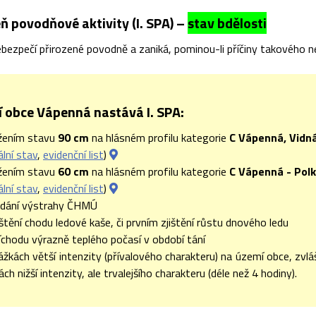
ň povodňové aktivity (I. SPA) –
stav bdělosti
bezpečí přirozené povodně a zaniká, pominou-li příčiny takového n
 obce Vápenná nastává I. SPA:
žením stavu
90 cm
na hlásném profilu kategorie
C Vápenná, Vidn
ální stav
,
evidenční list
)
žením stavu
60 cm
na hlásném profilu kategorie
C Vápenná - Polk
ální stav
,
evidenční list
)
ydání výstrahy ČHMÚ
jištění chodu ledové kaše, či prvním zjištění růstu dnového ledu
říchodu výrazně teplého počasí v období tání
rážkách větší intenzity (přívalového charakteru) na území obce, zvl
ách nižší intenzity, ale trvalejšího charakteru (déle než 4 hodiny).