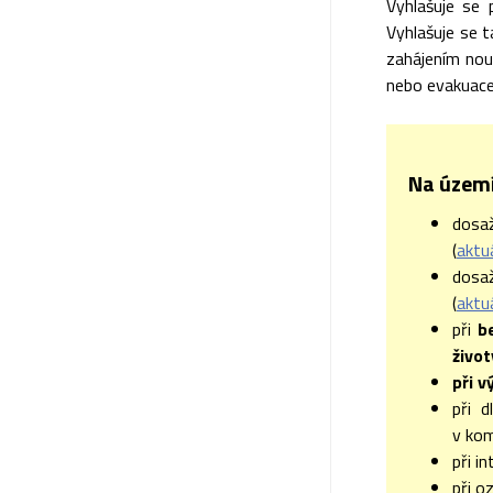
Vyhlašuje se 
Vyhlašuje se t
zahájením nou
nebo evakuace
Na území
dosa
(
aktu
dosa
(
aktu
při
b
život
při v
při d
v kom
při i
při o