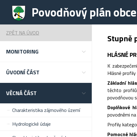
Povodňový plán obc
ZPĚT NA ÚVOD
Stupně 
MONITORING
HLÁSNÉ PR
K zabezpečení
ÚVODNÍ ČÁST
Hlásné profily 
Základní hlás
těchto profil
VĚCNÁ ČÁST
povodňovou sl
Doplňkové hl
Charakteristika zájmového území
povodněmi na r
Hydrologické údaje
Profily katego
Pomocné hlásn