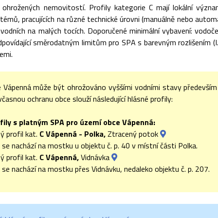
i ohrožených nemovitostí. Profily kategorie C mají lokální význa
témů, pracujících na různé technické úrovni (manuálně nebo autom
ovodních na malých tocích. Doporučené minimální vybavení: vodoče
odpovídající směrodatným limitům pro SPA s barevným rozlišením (I. 
cemi.
 Vápenná může být ohrožováno vyššími vodními stavy především
včasnou ochranu obce slouží následující hlásné profily:
fily s platným SPA pro území obce Vápenná:
ý profil kat.
C Vápenná - Polka,
Ztracený potok
l se nachází na mostku u objektu č. p. 40 v místní části Polka.
ý profil kat.
C Vápenná,
Vidnávka
l se nachází na mostku přes Vidnávku, nedaleko objektu č. p. 207.