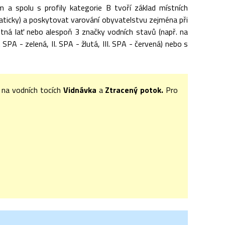
m a spolu s profily kategorie B tvoří základ místních
aticky) a poskytovat varování obyvatelstvu zejména při
tná lať nebo alespoň 3 značky vodních stavů (např. na
SPA - zelená, II. SPA - žlutá, III. SPA - červená) nebo s
 na vodních tocích
Vidnávka
a
Ztracený potok.
Pro