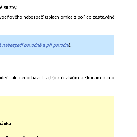
 služby.
odňového nebezpečí (splach ornice z polí do zastavěné
 nebezpečí povodně a při povodni
).
odeň, ale nedochází k větším rozlivům a škodám mimo
návka