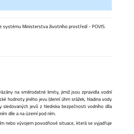
e systému Ministerstva životního prostředí - POVIS.
zány na směrodatné limity, jimiž jsou zpravidla vodní
cké hodnoty jiného jevu (denní úhrn srážek, hladina vody
y sledovaných jevů z hlediska bezpečnosti vodního díla
ním díle a na území pod ním.
čím nebo vývojem povodňové situace, která se vyjadřuje