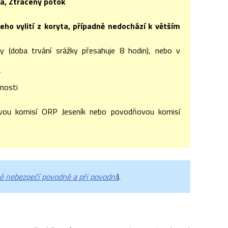
a, Ztracený potok
jeho vylití z koryta, případně nedochází k větším
ity (doba trvání srážky přesahuje 8 hodin), nebo v
í
čnosti
vou komisí ORP Jeseník nebo povodňovou komisí
 nebezpečí povodně a při povodni
).