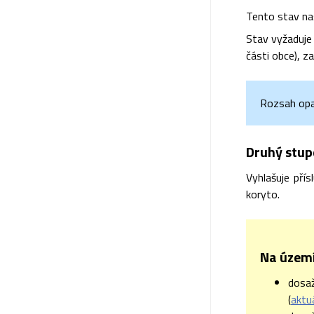
Tento stav na
Stav vyžaduje
části obce), za
Rozsah opat
Druhý stupe
Vyhlašuje pří
koryto.
Na území
dosa
(
aktu