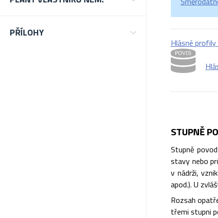
Směrodatné
PŘÍLOHY
Hlásné profil
Hlá
STUPNĚ PO
Stupně povodň
stavy nebo prů
v nádrži, vzn
apod.). U zvlá
Rozsah opatře
třemi stupni p