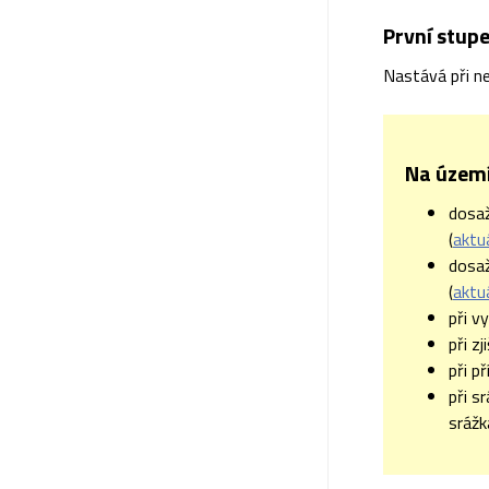
První stupe
Nastává při ne
Na území
dosa
(
aktu
dosa
(
aktu
při v
při z
při p
při s
srážk