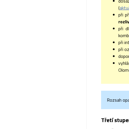
dosa
(
aktu
při 
rozl
při d
kombi
při i
při o
dopor
vyhl
Olomo
Rozsah opat
Třetí stupe