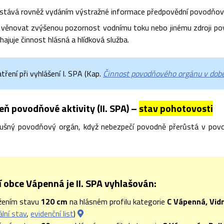
stává rovněž vydáním výstražné informace předpovědní povodňové
 věnovat zvýšenou pozornost vodnímu toku nebo jinému zdroji pov
hajuje činnost hlásná a hlídková služba.
ření při vyhlášení I. SPA (Kap.
Činnost povodňového orgánu v době
ň povodňové aktivity (II. SPA) –
stav pohotovosti
slušný povodňový orgán, když nebezpečí povodně přerůstá v pov
 obce Vápenná je II. SPA vyhlašován:
žením stavu
120 cm
na hlásném profilu kategorie
C Vápenná, Vid
ální stav
,
evidenční list
)