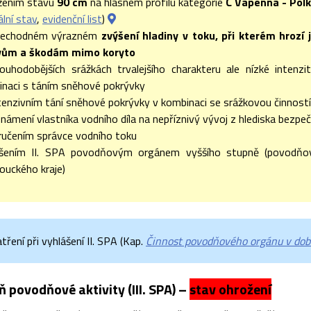
žením stavu
90 cm
na hlásném profilu kategorie
C Vápenná - Polk
ální stav
,
evidenční list
)
přechodném výrazném
zvýšení hladiny v toku, při kterém hrozí 
ivům a škodám mimo koryto
louhodobějších srážkách trvalejšího charakteru ale nízké intenz
naci s táním sněhové pokrývky
ntenzivním tání sněhové pokrývky v kombinaci se srážkovou činnost
známení vlastníka vodního díla na nepříznivý vývoj z hlediska bezpe
učením správce vodního toku
ášením II. SPA povodňovým orgánem vyššího stupně (povodňo
uckého kraje)
ření při vyhlášení II. SPA (Kap.
Činnost povodňového orgánu v době
ň povodňové aktivity (III. SPA) –
stav ohrožení