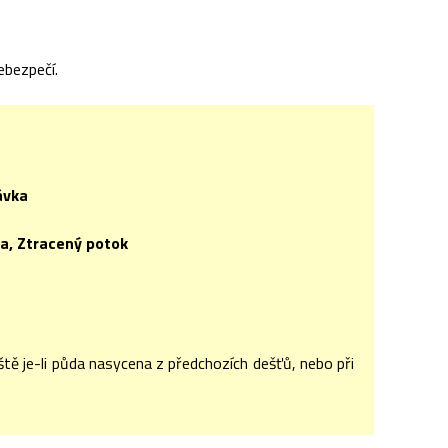
ebezpečí.
ávka
a, Ztracený potok
áště je-li půda nasycena z předchozích dešťů, nebo při