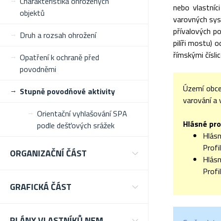
Charakteristika ohrožených
nebo vlastníc
objektů
varovných sys
přívalových p
Druh a rozsah ohrožení
pilíři mostu) 
římskými čísli
Opatření k ochraně před
povodněmi
Území obce
Stupně povodňové aktivity
varování a 
Orientační vyhlašování SPA
Hlásné pro
podle dešťových srážek
Hlásn
Profi
ORGANIZAČNÍ ČÁST
Hlásn
Profi
GRAFICKÁ ČÁST
PLÁNY VLASTNÍKŮ NEM.