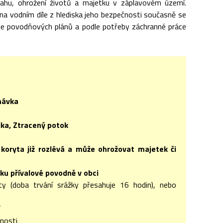
sahu, ohrožení životů a majetku v záplavovém území.
 na vodním díle z hlediska jeho bezpečnosti současně se
le povodňových plánů a podle potřeby záchranné práce
návka
lka, Ztracený potok
 koryta již rozlévá a může ohrožovat majetek či
ku přívalové povodně v obci
zity (doba trvání srážky přesahuje 16 hodin), nebo
čnosti