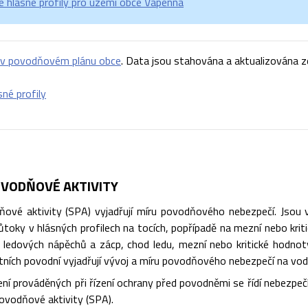
 hlásné profily pro území obce Vápenná
y v povodňovém plánu obce
. Data jsou stahována a aktualizována z
sné profily
VODŇOVÉ AKTIVITY
ové aktivity (SPA) vyjadřují míru povodňového nebezpečí. Jsou vá
toky v hlásných profilech na tocích, popřípadě na mezní nebo kriti
ik ledových nápěchů a zácp, chod ledu, mezní nebo kritické hodnot
štních povodní vyjadřují vývoj a míru povodňového nebezpečí na vod
ní prováděných při řízení ochrany před povodněmi se řídí nebezpe
ovodňové aktivity (SPA).