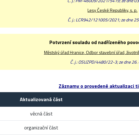
Č. j.: PM-46009/2021/5419; ze dne 03
Lesy České Republiky, s. p.
Č. j.: LCR942/121005/2021; ze dne 25
Potvrzení souladu od nadřízeného pov
Městský úřad Hranice, Odbor stavební úřad, životn
Č. j.: OSUZPD/4480/22-3; ze dne 26.
Záznamy o provedené aktualizaci ti
Aktualizovaná část
věcná část
organizační část