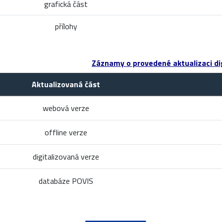
grafická část
přílohy
Záznamy o provedené aktualizaci dig
Aktualizovaná část
webová verze
offline verze
digitalizovaná verze
databáze POVIS