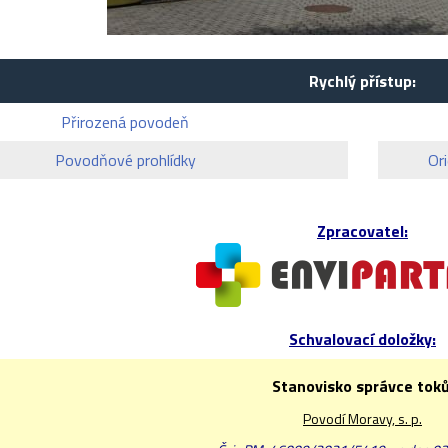
Rychlý přístup:
Přirozená povodeň
Povodňové prohlídky
Or
Zpracovatel:
Schvalovací doložky:
Stanovisko správce toků
Povodí Moravy, s. p.