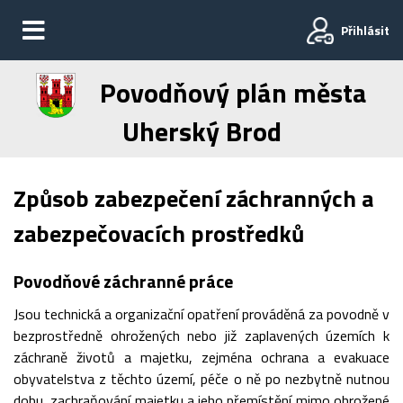
Přihlásit
Povodňový plán města
Uherský Brod
Způsob zabezpečení záchranných a
zabezpečovacích prostředků
Povodňové záchranné práce
Jsou technická a organizační opatření prováděná za povodně v
bezprostředně ohrožených nebo již zaplavených územích k
záchraně životů a majetku, zejména ochrana a evakuace
obyvatelstva z těchto území, péče o ně po nezbytně nutnou
dobu, zachraňování majetku a jeho přemístění mimo ohrožené