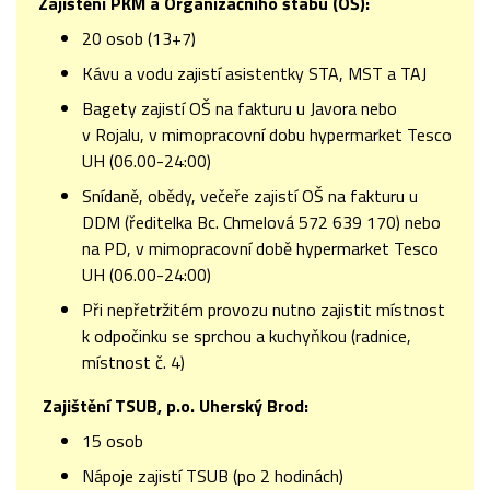
Zajištění PKM a Organizačního štábu (OŠ):
20 osob (13+7)
Kávu a vodu zajistí asistentky STA, MST a TAJ
Bagety zajistí OŠ na fakturu u Javora nebo
v Rojalu, v mimopracovní dobu hypermarket Tesco
UH (06.00-24:00)
Snídaně, obědy, večeře zajistí OŠ na fakturu u
DDM (ředitelka Bc. Chmelová 572 639 170) nebo
na PD, v mimopracovní době hypermarket Tesco
UH (06.00-24:00)
Při nepřetržitém provozu nutno zajistit místnost
k odpočinku se sprchou a kuchyňkou (radnice,
místnost č. 4)
Zajištění TSUB, p.o. Uherský Brod:
15 osob
Nápoje zajistí TSUB (po 2 hodinách)