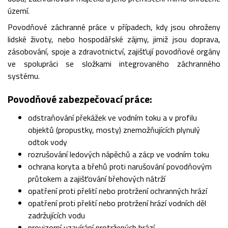
území.
Povodňové záchranné práce v případech, kdy jsou ohroženy
lidské životy, nebo hospodářské zájmy, jimiž jsou doprava,
zásobování, spoje a zdravotnictví, zajišťují povodňové orgány
ve spolupráci se složkami integrovaného záchranného
systému.
Povodňové zabezpečovací práce:
odstraňování překážek ve vodním toku a v profilu
objektů (propustky, mosty) znemožňujících plynulý
odtok vody
rozrušování ledových nápěchů a zácp ve vodním toku
ochrana koryta a břehů proti narušování povodňovým
průtokem a zajišťování břehových nátrží
opatření proti přelití nebo protržení ochranných hrází
opatření proti přelití nebo protržení hrází vodních děl
zadržujících vodu
provizorní uzavírání protržených hrází