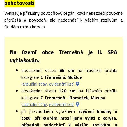
pohotovosti
Vyhlašuje příslušný povodňový orgán, když nebezpečí povodně
přerůstá v povodeň, ale nedochází k větším rozlivům a
škodám mimo koryto.
Na území obce Třemešná je II. SPA
vyhlašován:
dosažením stavu
85 cm
na hlásném profilu
kategorie
C Třemešná, Mušlov
(
aktuální stav
,
evidenční list
)
dosažením stavu
120 cm
na hlásném profilu
kategorie
C Třemešná - Damašek, Mušlov
(
aktuální stav
,
evidenční list
)
při přechodném výrazném
zvýšení hladiny v
toku, při kterém hrozí jeho vylití z koryta,
případně nedochází k větším rozlivům a