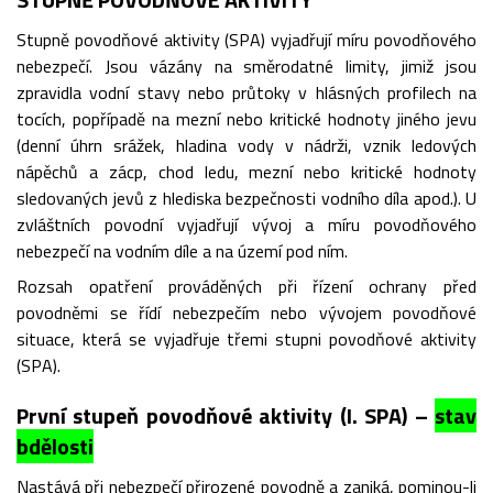
Stupně povodňové aktivity (SPA) vyjadřují míru povodňového
nebezpečí. Jsou vázány na směrodatné limity, jimiž jsou
zpravidla vodní stavy nebo průtoky v hlásných profilech na
tocích, popřípadě na mezní nebo kritické hodnoty jiného jevu
(denní úhrn srážek, hladina vody v nádrži, vznik ledových
nápěchů a zácp, chod ledu, mezní nebo kritické hodnoty
sledovaných jevů z hlediska bezpečnosti vodního díla apod.). U
zvláštních povodní vyjadřují vývoj a míru povodňového
nebezpečí na vodním díle a na území pod ním.
Rozsah opatření prováděných při řízení ochrany před
povodněmi se řídí nebezpečím nebo vývojem povodňové
situace, která se vyjadřuje třemi stupni povodňové aktivity
(SPA).
První stupeň povodňové aktivity (I. SPA) –
stav
bdělosti
Nastává při nebezpečí přirozené povodně a zaniká, pominou-li