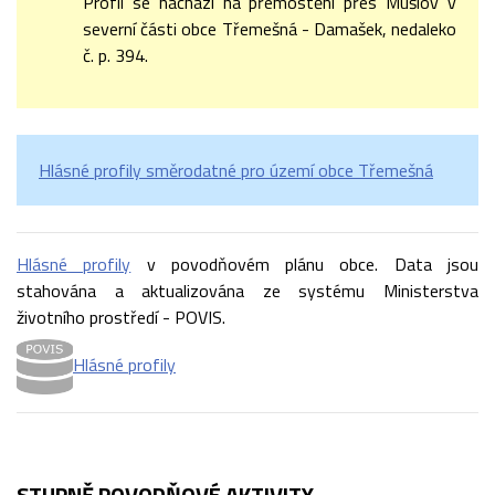
Profil se nachází na přemostění přes Mušlov v
severní části obce Třemešná - Damašek, nedaleko
č. p. 394.
Hlásné profily směrodatné pro území obce Třemešná
Hlásné profily
v povodňovém plánu obce. Data jsou
stahována a aktualizována ze systému Ministerstva
životního prostředí - POVIS.
Hlásné profily
STUPNĚ POVODŇOVÉ AKTIVITY