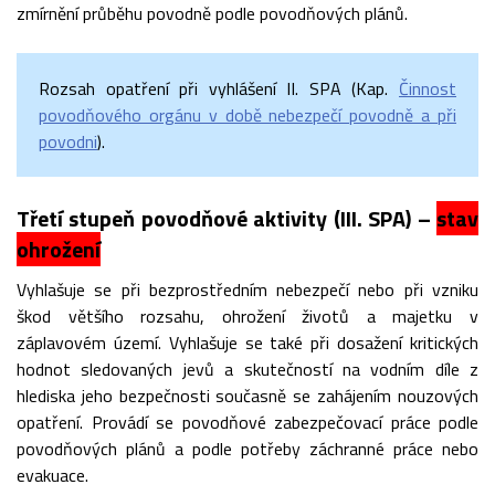
zmírnění průběhu povodně podle povodňových plánů.
Rozsah opatření při vyhlášení II. SPA (Kap.
Činnost
povodňového orgánu v době nebezpečí povodně a při
povodni
).
Třetí stupeň povodňové aktivity (III. SPA) –
stav
ohrožení
Vyhlašuje se při bezprostředním nebezpečí nebo při vzniku
škod většího rozsahu, ohrožení životů a majetku v
záplavovém území. Vyhlašuje se také při dosažení kritických
hodnot sledovaných jevů a skutečností na vodním díle z
hlediska jeho bezpečnosti současně se zahájením nouzových
opatření. Provádí se povodňové zabezpečovací práce podle
povodňových plánů a podle potřeby záchranné práce nebo
evakuace.