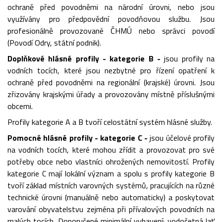
ochraně před povodněmi na národní úrovni, nebo jsou
využívány pro předpovědní povodňovou službu. Jsou
profesionálně provozované ČHMÚ nebo správci povodí
(Povodí Odry, státní podnik).
Doplňkové hlásné profily - kategorie B -
jsou profily na
vodních tocích, které jsou nezbytné pro řízení opatření k
ochraně před povodněmi na regionální (krajské) úrovni. Jsou
zřizovány krajskými úřady a provozovány místně příslušnými
obcemi.
Profily kategorie A a B tvoří celostátní systém hlásné služby.
Pomocné hlásné profily - kategorie C -
jsou účelové profily
na vodních tocích, které mohou zřídit a provozovat pro své
potřeby obce nebo vlastníci ohrožených nemovitostí. Profily
kategorie C mají lokální význam a spolu s profily kategorie B
tvoří základ místních varovných systémů, pracujících na různé
technické úrovni (manuálně nebo automaticky) a poskytovat
varování obyvatelstvu zejména při přívalových povodních na
malých tocích. Doporučené minimální vybavení: vodočetná lať