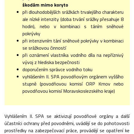
škodám mimo koryto
při dlouhodobějších srážkách trvalejšího charakteru
ale nízké intenzity (doba trvání srážky přesahuje 8
hodin), nebo v kombinaci s táním sněhové
pokrývky
při intenzivním tání sněhové pokrývky v kombinaci
se srážkovou činností
při oznámení vlastníka vodního díla na nepříznivý
vývoj z hlediska bezpečnosti
doporučením správce vodního toku
vyhlášením II. SPA povodňovým orgánem vyššího
stupně (povodňovou komisí ORP Krnov nebo
povodňovou komisí Moravskoslezského kraje)
Vyhlášením II. SPA se aktivizují povodňové orgány a další
účastníci ochrany před povodněmi, uvádějí se do pohotovosti
prostředky na zabezpečovací práce, provádějí se opatření ke