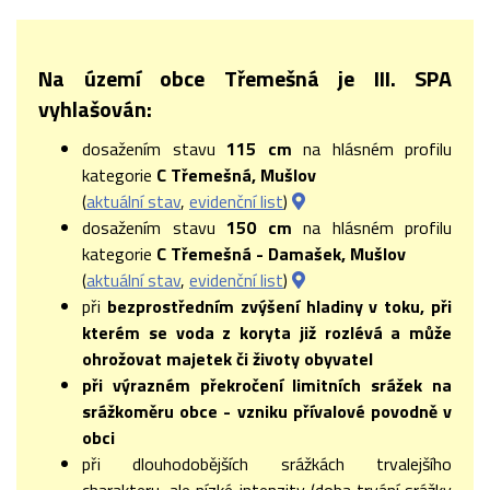
Na území obce Třemešná je III. SPA
vyhlašován:
dosažením stavu
115 cm
na hlásném profilu
kategorie
C Třemešná, Mušlov
(
aktuální stav
,
evidenční list
)
dosažením stavu
150 cm
na hlásném profilu
kategorie
C Třemešná - Damašek, Mušlov
(
aktuální stav
,
evidenční list
)
při
bezprostředním zvýšení hladiny v toku, při
kterém se voda z koryta již rozlévá a může
ohrožovat majetek či životy obyvatel
při výrazném překročení limitních srážek na
srážkoměru obce - vzniku přívalové povodně v
obci
při dlouhodobějších srážkách trvalejšího