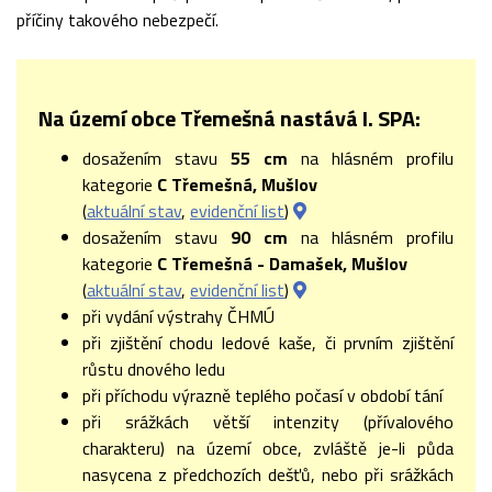
příčiny takového nebezpečí.
Na území obce Třemešná nastává I. SPA:
dosažením stavu
55
cm
na hlásném profilu
kategorie
C Třemešná, Mušlov
(
aktuální stav
,
evidenční list
)
dosažením stavu
90 cm
na hlásném profilu
kategorie
C Třemešná - Damašek, Mušlov
(
aktuální stav
,
evidenční list
)
při vydání výstrahy ČHMÚ
při zjištění chodu ledové kaše, či prvním zjištění
růstu dnového ledu
při příchodu výrazně teplého počasí v období tání
při srážkách větší intenzity (přívalového
charakteru) na území obce, zvláště je-li půda
nasycena z předchozích dešťů, nebo při srážkách