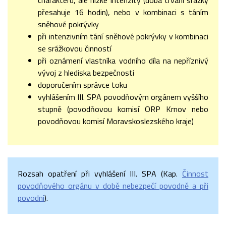
charakteru, ale nízké intenzity (doba trvání srážky
přesahuje 16 hodin), nebo v kombinaci s táním
sněhové pokrývky
při intenzivním tání sněhové pokrývky v kombinaci
se srážkovou činností
při oznámení vlastníka vodního díla na nepříznivý
vývoj z hlediska bezpečnosti
doporučením správce toku
vyhlášením III. SPA povodňovým orgánem vyššího
stupně (povodňovou komisí ORP Krnov nebo
povodňovou komisí Moravskoslezského kraje)
Rozsah opatření při vyhlášení III. SPA (Kap.
Činnost
povodňového orgánu v době nebezpečí povodně a při
povodni
).