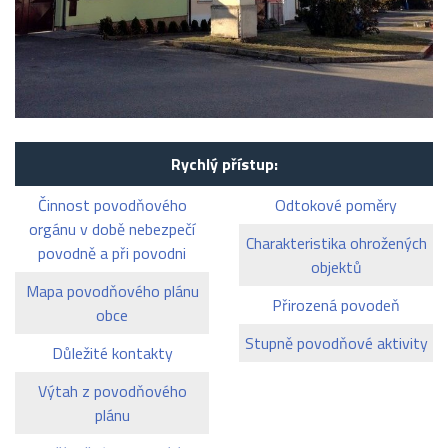
Rychlý přístup:
Činnost povodňového
Odtokové poměry
orgánu v době nebezpečí
Charakteristika ohrožených
povodně a při povodni
objektů
Mapa povodňového plánu
Přirozená povodeň
obce
Stupně povodňové aktivity
Důležité kontakty
Výtah z povodňového
plánu