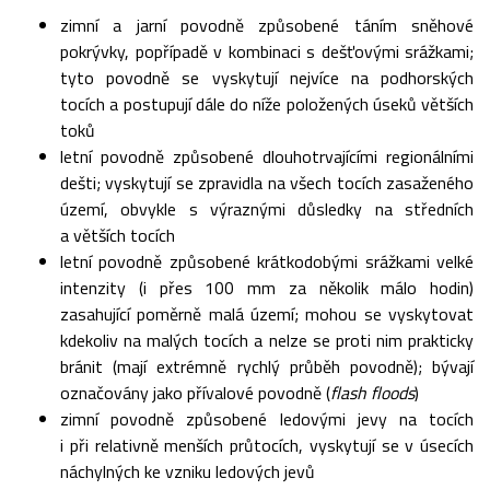
zimní a jarní povodně způsobené táním sněhové
pokrývky, popřípadě v kombinaci s dešťovými srážkami;
tyto povodně se vyskytují nejvíce na podhorských
tocích a postupují dále do níže položených úseků větších
toků
letní povodně způsobené dlouhotrvajícími regionálními
dešti; vyskytují se zpravidla na všech tocích zasaženého
území, obvykle s výraznými důsledky na středních
a větších tocích
letní povodně způsobené krátkodobými srážkami velké
intenzity (i přes 100 mm za několik málo hodin)
zasahující poměrně malá území; mohou se vyskytovat
kdekoliv na malých tocích a nelze se proti nim prakticky
bránit (mají extrémně rychlý průběh povodně); bývají
označovány jako přívalové povodně (
flash floods
)
zimní povodně způsobené ledovými jevy na tocích
i při relativně menších průtocích, vyskytují se v úsecích
náchylných ke vzniku ledových jevů