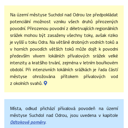
Na území městyse Suchdol nad Odrou lze předpokládat
potenciální možnost vzniku všech druhů přirozených
povodní. Přirozenou povodní z déletrvajících regionálních
srážek mohou být zasaženy všechny toky, avšak riziko
je vyšší u toku Odra. Na většině drobných vodních toků a
v horních povodích větších toků může dojít k povodni
především vlivem lokálních přívalových srážek velké
intenzity a kratšího trvání, zejména v letním bouřkovém
období. Při intenzivních lokálních srážkách je řada částí
městyse ohrožována přítokem přívalových vod
z okolních svahů.
Místa, odkud přichází přívalová povodeň na území
městyse Suchdol nad Odrou, jsou uvedena v kapitole
Odtokové poměry
.