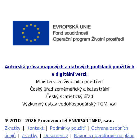
Autorská práva mapových a datových podkladů použitých
v digitální verzi:
Ministerstvo životního prostředí
Český úřad zeměměřický a katastrální
Český statistický úřad
Výzkumný ústav vodohospodářský TGM, v.v.i
© 2010 - 2026 Provozovatel ENVIPARTNER, s.r.o.
Zkratky
|
Kontakt
|
Podmínky použití
|
Ochrana osobních
údajů
|
Zkratky
|
Dokumenty
|
Návod k povodňovému plánu