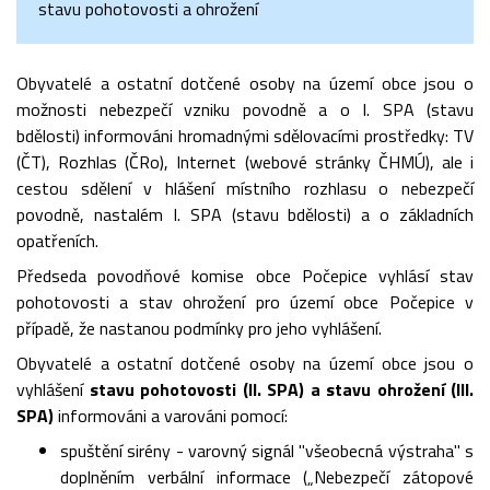
stavu pohotovosti a ohrožení
Obyvatelé a ostatní dotčené osoby na území obce jsou o
možnosti nebezpečí vzniku povodně a o I. SPA (stavu
bdělosti) informováni hromadnými sdělovacími prostředky: TV
(ČT), Rozhlas (ČRo), Internet (webové stránky ČHMÚ), ale i
cestou sdělení v hlášení místního rozhlasu o nebezpečí
povodně, nastalém I. SPA (stavu bdělosti) a o základních
opatřeních.
Předseda povodňové komise obce Počepice vyhlásí stav
pohotovosti a stav ohrožení pro území obce Počepice v
případě, že nastanou podmínky pro jeho vyhlášení.
Obyvatelé a ostatní dotčené osoby na území obce jsou o
vyhlášení
stavu pohotovosti (II. SPA) a stavu ohrožení (III.
SPA)
informováni a varováni pomocí:
spuštění sirény - varovný signál "všeobecná výstraha" s
doplněním verbální informace („Nebezpečí zátopové