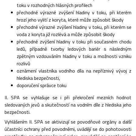
toku v rozhodných hlásných profilech
přechodné výrazné zvýšení hladiny v toku, při kterém
hrozí jeho vylití z koryta, které může způsobit škody
přechodné výrazné zvýšení hladiny v toku, při kterém se
voda z koryta již rozlévá a může způsobit škody
přechodné zvýšení hladiny v toku při současném chodu
ledů, případně tvorby ledových bariér s následným
zpětným vzdouváním hladiny v toku a možnosti vzniku
rozlivů
oznámení vlastníka vodního díla na nepříznivý vývoj z
hlediska bezpečnosti,
doporučení správce toku
II. SPA se vyhlašuje se i při překročení mezních hodnot
sledovaných jevů a skutečností na vodním díle z hlediska jeho
bezpečnosti.
Vyhlášením II. SPA se aktivizují se povodňové orgány a další
účastníci ochrany před povodněmi, uvádějí se do pohotovosti