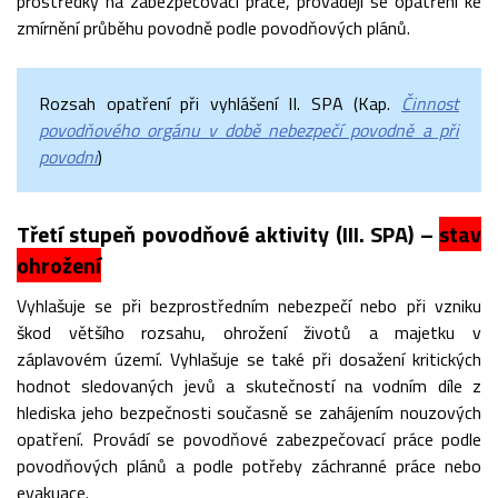
prostředky na zabezpečovací práce, provádějí se opatření ke
zmírnění průběhu povodně podle povodňových plánů.
Rozsah opatření při vyhlášení II. SPA (Kap.
Činnost
povodňového orgánu v době nebezpečí povodně a při
povodni
)
Třetí stupeň povodňové aktivity (III. SPA) –
stav
ohrožení
Vyhlašuje se při bezprostředním nebezpečí nebo při vzniku
škod většího rozsahu, ohrožení životů a majetku v
záplavovém území. Vyhlašuje se také při dosažení kritických
hodnot sledovaných jevů a skutečností na vodním díle z
hlediska jeho bezpečnosti současně se zahájením nouzových
opatření. Provádí se povodňové zabezpečovací práce podle
povodňových plánů a podle potřeby záchranné práce nebo
evakuace.