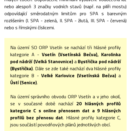
nebo alespoň 3 značky vodních stavů (např. na pilíři mostu)
odpovídající směrodatným limitům pro SPA s barevným
rozlišením (I. SPA - zelená, II. SPA - žlutá, III. SPA - červená)
nebo s římskými číslicemi.
Na území SO ORP Vsetín se nachází tři hlásné profily
kategorie A -
Vsetín (Vsetínská Bečva), Karolinka
pod nádrží (Velká Stanovnice)
a
Bystřička pod nádrží
(Bystřička)
. Dále se zde také nachází dva hlásné profily
kategorie B -
Velké Karlovice (Vsetínská Bečva)
a
Ústí (Senice)
.
Na území správního obvodu ORP Vsetín a v jeho okolí,
se v současné době nachází
20 hlásných profilů
kategorie C s online přenosem dat a 9 hlásných
profilů bez přenosu dat
. Hlásné profily kategorie C,
jsou součástí povodňových plánů jednotlivých obcí.