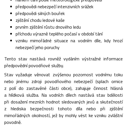
předpovědi nebezpečí intenzivních srážek
předpovědi silných bouřek
zjištění chodu ledové kaše
prvním zjištění růstu dnového ledu
příchodu výrazně teplého počasí v období tání
vzniku mimořádné situace na vodním díle, kdy hrozí
nebezpečí jeho poruchy
Tento stav nastává rovněž vydáním výstražné informace
předpovědní povodňové služby.
Stav vyžaduje věnovat zvýšenou pozornost vodnímu toku
nebo jinému zdroji povodňového nebezpečí (splach ornice
z polí do zastavěné části obce), zahajuje činnost hlásná
a hlídková služba. Na vodních dílech nastává stav bdělosti
při dosažení mezních hodnot sledovaných jevů a skutečností
z hlediska bezpečnosti tohoto díla nebo při zjištění
mimořádných okolností, jež by mohly vést ke vzniku zvláštní
povodně.