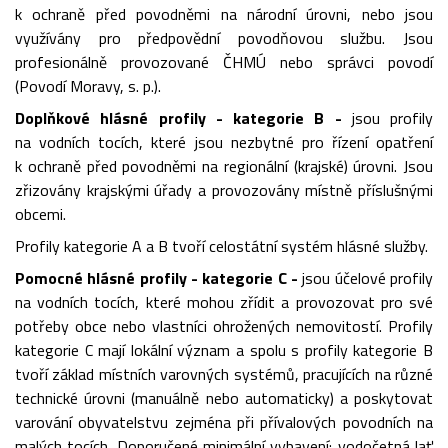
k ochraně před povodněmi na národní úrovni, nebo jsou
využívány pro předpovědní povodňovou službu. Jsou
profesionálně provozované ČHMÚ nebo správci povodí
(Povodí Moravy, s. p.).
Doplňkové hlásné profily - kategorie B -
jsou profily
na vodních tocích, které jsou nezbytné pro řízení opatření
k ochraně před povodněmi na regionální (krajské) úrovni. Jsou
zřizovány krajskými úřady a provozovány místně příslušnými
obcemi.
Profily kategorie A a B tvoří celostátní systém hlásné služby.
Pomocné hlásné profily - kategorie C -
jsou účelové profily
na vodních tocích, které mohou zřídit a provozovat pro své
potřeby obce nebo vlastníci ohrožených nemovitostí. Profily
kategorie C mají lokální význam a spolu s profily kategorie B
tvoří základ místních varovných systémů, pracujících na různé
technické úrovni (manuálně nebo automaticky) a poskytovat
varování obyvatelstvu zejména při přívalových povodních na
malých tocích. Doporučené minimální vybavení: vodočetná lať