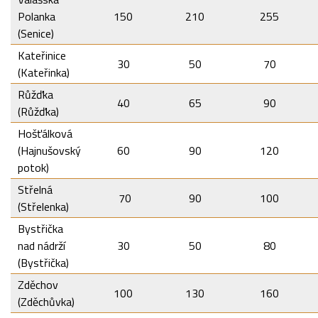
Polanka
150
210
255
(Senice)
Kateřinice
30
50
70
(Kateřinka)
Růžďka
40
65
90
(Růžďka)
Hošťálková
(Hajnušovský
60
90
120
potok)
Střelná
70
90
100
(Střelenka)
Bystřička
nad nádrží
30
50
80
(Bystřička)
Zděchov
100
130
160
(Zděchůvka)