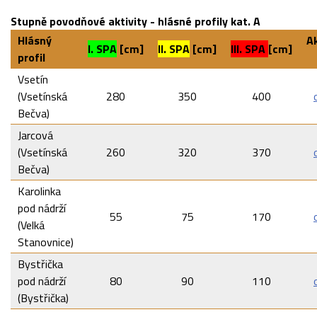
S
tupně povodňové aktivity - hlásné profily kat. A
Hlásný
Ak
I. SPA
[cm]
II. SPA
[cm]
III. SPA
[cm]
profil
Vsetín
(Vsetínská
280
350
400
Bečva)
Jarcová
(Vsetínská
260
320
370
Bečva)
Karolinka
pod nádrží
55
75
170
(Velká
Stanovnice)
Bystřička
pod nádrží
80
90
110
(Bystřička)