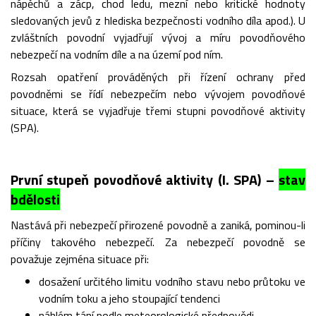
nápěchů a zácp, chod ledu, mezní nebo kritické hodnoty
sledovaných jevů z hlediska bezpečnosti vodního díla apod.). U
zvláštních povodní vyjadřují vývoj a míru povodňového
nebezpečí na vodním díle a na území pod ním.
Rozsah opatření prováděných při řízení ochrany před
povodněmi se řídí nebezpečím nebo vývojem povodňové
situace, která se vyjadřuje třemi stupni povodňové aktivity
(SPA).
První stupeň povodňové aktivity (I. SPA) –
stav
bdělosti
Nastává při nebezpečí přirozené povodně a zaniká, pominou-li
příčiny takového nebezpečí. Za nebezpečí povodně se
považuje zejména situace při:
dosažení určitého limitu vodního stavu nebo průtoku ve
vodním toku a jeho stoupající tendenci
náhlém tání podle meteorologické předpovědi