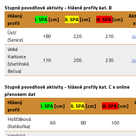
Stupně povodňové aktivity - hlásné profily kat. B
Hlásný
Akt
I. SPA
[cm]
II. SPA
[cm]
III. SPA
[cm]
profil
s
Ústí
180
220
270
o
(Senice)
Velké
Karlovice
170
200
230
o
(Vsetínská
Bečva)
Stupně povodňové aktivity - hlásné profily kat. C s online
přenosem dat
Hlásný
I. SPA
[cm]
II. SPA
[cm]
III. SPA
[cm]
profil
Hošťálková
60
80
100
(Ratibořka)
Valašská