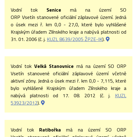
Vodní tok
Senice
má na území SO
ORP Vsetín stanovené oficiální záplavové území. Jedná
o úsek mezi ř. km 0,0 - 27,0, které bylo vyhlášené
Krajským úřadem Zlínského kraje a nabývá platnosti od
31. 01. 2006 (č. j.
KUZL 8639/2005 ŽPZE-IK
).
Vodní tok
Velká Stanovnice
má na území SO ORP
Vsetín stanovené oficiální záplavové území včetně
aktivní zóny. Jedná o úsek mezi ř. km 0,0 - 7,115, které
bylo vyhlášené Krajským úřadem Zlínského kraje a
nabývá platnosti od 17. 08. 2012 (č. j.
KUZL
53923/2012
).
Vodní tok
Ratibořka
má na území SO ORP