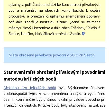
splachy z polí. Často dochází ke koncentraci přívalových
vod a materiálu na obecních komunikacích, k ucpání
propustků a omezení či úplnému znemožnění dopravy,
což dále zhoršuje nastalou situaci. Jedná se zejména
městys Nový Hrozenkov a dále obce Zděchov, Valašská
Senice, Lidečko, Hošťálková a město Vsetín.
Místa ohrožená přívalovou povodní v SO ORP Vsetín
Stanovení míst ohrožení přívalovými povodněmi
metodou kritických bodů
Metodou tzv. kritických bodů
byla Výzkumným ústavem
vodohospodářským, v. v. i. provedena analýza a vyznačeno
území, které může být příčinou lokální přívalové povodně při
intenzivních deštích. Kritické body byly stanoveny na základě