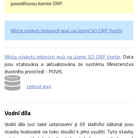
povodňovou komisi ORP.
Místa výskytu ledových jevů na území SO ORP Vsetín
Místa výskytu ledových jevů na území SO ORP Vsetín
. Data
jsou stahována a aktualizována ze systému Ministerstva
životního prostředí - POVIS.
Ledové jevy
Vodní díla
Vodní díla (
viz také ustanovení § 55 Vodního zákona
) jsou
stavby budované na toku sloužící k jeho využití. Tyto stavby