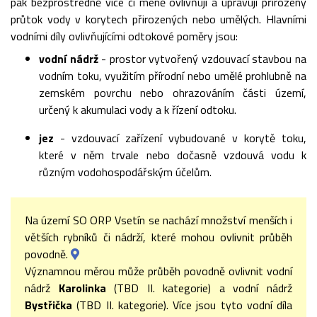
pak bezprostředně více či méně ovlivňují a upravují přirozený
průtok vody v korytech přirozených nebo umělých. Hlavními
vodními díly ovlivňujícími odtokové poměry jsou:
vodní nádrž
- prostor vytvořený vzdouvací stavbou na
vodním toku, využitím přírodní nebo umělé prohlubně na
zemském povrchu nebo ohrazováním části území,
určený k akumulaci vody a k řízení odtoku.
jez
- vzdouvací zařízení vybudované v korytě toku,
které v něm trvale nebo dočasně vzdouvá vodu k
různým vodohospodářským účelům.
Na území SO ORP Vsetín se nachází množství menších i
větších rybníků či nádrží, které mohou ovlivnit průběh
povodně.
Významnou měrou může průběh povodně ovlivnit vodní
nádrž
Karolinka
(TBD II. kategorie) a vodní nádrž
Bystřička
(TBD II. kategorie). Více jsou tyto vodní díla