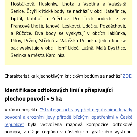
Hošťálková, Huslenky, Lhota u Vsetína a Valašská
Senice. Čtyři kritické body se nachází v obci Kateřinice,
Liptál, Ratiboř a Zděchov. Po třech bodech je ve
Francově Lhotě, Janové, Leskovci, Lidečku, Pozděchově,
a Růžďce. Dva body se vyskytují v obcích Jablůnka,
Prlov, Pržno, Střelná a Valašská Polanka. Jeden bod se
pak vyskytuje v obci Horní Lideč, Lužná, Malá Bystřice,
Seninka a města Karolinka.
Charakteristika k jednotlivým kritickým bodům se nachází
ZDE
.
Identifikace odtokových linií s přispívající
plochou povodí > 5 ha
V rámci projektu
"Strategie ochrany před negativními dopady
povodní a erozními jevy přírodě blízkými opatřeními v České
republice"
byla vytvořena mapová kompozice odtokové
poměry, z níž je čerpáno v následujícím grafickém výstupu.