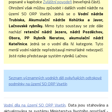
popsané v kapitolce
Zvláštní povodeň
(neveřejná část).
Ohrožení však můžou způsobit i dalších vodní nádrže na
území SO ORP Vsetín. Jedná se o
Vodní nádrže
Trubiska,
Akumulační nádrže Kohútka a Javor,
Lačnovské rybníky.
Mimo tyto soustavy se zde dále
nachází
retenční nádrž Jezero, nádrž Pozděchov,
Obora, PP Rybník Neratov, akumulační nádrž
Kateřinice
. Jedná se o vodní díla IV. kategorie. Tyto
menší vodní nádrže nepředstavují mimořádné nebezpečí.
Jisté riziko představuje systém rybníků Lačnov.
Seznam významných vodních děl ovlivňujících odtokové
podmínky na území SO ORP Vsetín
Vodní díla na území SO ORP Vsetín
. Data jsou stahována a
aktualizována ze systému Ministerstva životního prostředí -