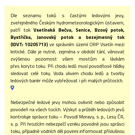
Dle seznamu toků s častými ledovými jevy,
zveřejněného Českým hydrometeorologickým ústavem,
patří tok
Vsetínská Bečva, Senice, Bzový potok,
Bystřička, Janovský potok a bezejmenný tok
(IDVT: 10205713)
ve správním území ORP Vsetín mezi
kritické. Dále je nutné, zejména v období tání, věnovat
zvýšenou pozornost všem mostům a lávkám
přes koryto toku. Při chodu ledů musí povodňové hlídky
sledovat celé toky. Voda vlivem chodu ledů a tvorby
ledových bariér může vybřežovat i při malých průtocích.
Nebezpečné ledové jevy mohou ovlivnit nebo způsobit
povodeň na všech tocích. Výskyt a průběh ledových jevů
kontroluje správce toku – Povodí Moravy, s. p., Lesy ČR,
s. p. Při hrozícím nebezpečí vzniku povodně jsou správci
toku, případně vodních děl povinni informovat příslušnou