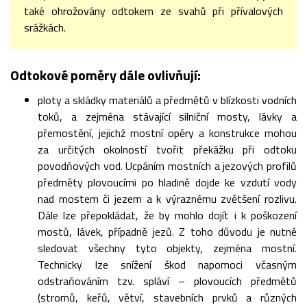
také ohrožovány odtokem ze svahů při přívalových
srážkách.
Odtokové poměry dále ovlivňují:
ploty a skládky materiálů a předmětů v blízkosti vodních
toků, a zejména stávající silniční mosty, lávky a
přemostění, jejichž mostní opěry a konstrukce mohou
za určitých okolností tvořit překážku při odtoku
povodňových vod. Ucpáním mostních a jezových profilů
předměty plovoucími po hladině dojde ke vzdutí vody
nad mostem či jezem a k výraznému zvětšení rozlivu.
Dále lze přepokládat, že by mohlo dojít i k poškození
mostů, lávek, případně jezů. Z toho důvodu je nutné
sledovat všechny tyto objekty, zejména mostní.
Technicky lze snížení škod napomoci včasným
odstraňováním tzv. spláví – plovoucích předmětů
(stromů, keřů, větví, stavebních prvků a různých