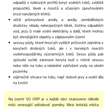
odpadů) z rizikových profilů koryt vodních toků, zvláště
propustků, lávek a mostů a včasným zpevňováním
erozí narušených břehů.
větší průmyslové areály a areály zemědělských
družstev, sklady nebezpečných látek, čistírny odpadních
vod, jezy či malé vodní elektrárny a další, které mohou
být ohrožujícími objekty v záplavovém území
sesuvy půdy, které hrozí při vyšších průtocích zejména v
korytech drobných toků, ale i v horských úsecích
vodohospodářsky významných toků. Sesuv půdy pak
způsobí rychlé zanesení koryta buď v místě sesuvu
nebo níže na toku a následné vybřežení vody na okolní
pozemky
výjimečné situace na toku, např. ledové jevy a vodní díla
na tocích
Na území SO ORP je v každé obci stanoveno několik
míst omezující odtokové poměry. Mezi kritická místa