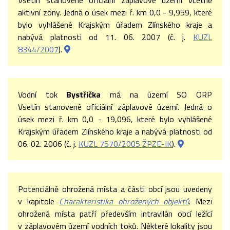
Vsetín stanovené oficiální záplavové území včetně
aktivní zóny. Jedná o úsek mezi ř. km 0,0 - 9,959, které
bylo vyhlášené Krajským úřadem Zlínského kraje a
nabývá platnosti od 11. 06. 2007 (č. j.
KUZL
8344/2007
).
Vodní tok
Bystřička
má na území SO ORP
Vsetín stanovené oficiální záplavové území. Jedná o
úsek mezi ř. km 0,0 - 19,096, které bylo vyhlášené
Krajským úřadem Zlínského kraje a nabývá platnosti od
06. 02. 2006 (č. j.
KUZL 7570/2005 ŽPZE-IK
).
Potenciálně ohrožená místa a části obcí jsou uvedeny
v kapitole
Charakteristika ohrožených objektů
. Mezi
ohrožená místa patří především intravilán obcí ležící
v záplavovém území vodních toků. Některé lokality jsou