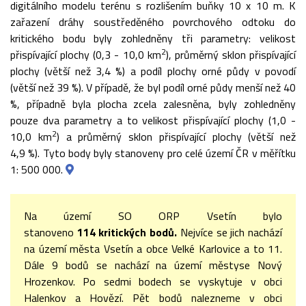
digitálního modelu terénu s rozlišením buňky 10 x 10 m. K
zařazení dráhy soustředěného povrchového odtoku do
kritického bodu byly zohledněny tři parametry: velikost
2
přispívající plochy (0,3 - 10,0 km
), průměrný sklon přispívající
plochy (větší než 3,4 %) a podíl plochy orné půdy v povodí
(větší než 39 %). V případě, že byl podíl orné půdy menší než 40
%, případně byla plocha zcela zalesněna, byly zohledněny
pouze dva parametry a to velikost přispívající plochy (1,0 -
2
10,0 km
) a průměrný sklon přispívající plochy (větší než
4,9 %). Tyto body byly stanoveny pro celé území ČR v měřítku
1: 500 000.
Na území SO ORP Vsetín bylo
stanoveno
114
kritických bodů.
Nejvíce se jich nachází
na území města Vsetín a obce Velké Karlovice a to 11.
Dále 9 bodů se nachází na území městyse Nový
Hrozenkov. Po sedmi bodech se vyskytuje v obci
Halenkov a Hovězí. Pět bodů nalezneme v obci