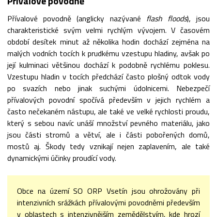
Přívalové povodně
Přívalové povodně (anglicky nazývané
flash floods
), jsou
charakteristické svým velmi rychlým vývojem. V časovém
období desítek minut až několika hodin dochází zejména na
malých vodních tocích k prudkému vzestupu hladiny, avšak po
její kulminaci většinou dochází k podobně rychlému poklesu.
Vzestupu hladin v tocích předchází často plošný odtok vody
po svazích nebo jinak suchými údolnicemi. Nebezpečí
přívalových povodní spočívá především v jejich rychlém a
často nečekaném nástupu, ale také ve velké rychlosti proudu,
který s sebou navíc unáší množství pevného materiálu, jako
jsou části stromů a větví, ale i části pobořených domů,
mostů aj. Škody tedy vznikají nejen zaplavením, ale také
dynamickými účinky proudící vody.
Obce na území SO ORP Vsetín jsou ohrožovány při
intenzivních srážkách přívalovými povodněmi především
v oblastech s intenzivnějším zemědělstvím, kde hrozí