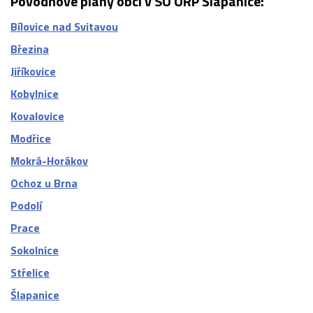
Povodňové plány obcí v SO ORP Šlapanice:
Bílovice nad Svitavou
Březina
Jiříkovice
Kobylnice
Kovalovice
Modřice
Mokrá-Horákov
Ochoz u Brna
Podolí
Prace
Sokolnice
Střelice
Šlapanice