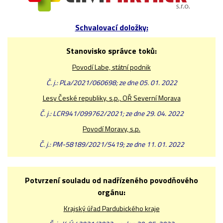
Schvalovací doložky:
Stanovisko správce toků:
Povodí Labe, státní podnik
Č. j.: PLa/2021/060698; ze dne 05. 01. 2022
Lesy České republiky, s.p., OŘ Severní Morava
Č. j.: LCR941/099762/2021; ze dne 29. 04. 2022
Povodí Moravy, s.p.
Č. j.: PM-58189/2021/5419; ze dne 11. 01. 2022
Potvrzení souladu od nadřízeného povodňového
orgánu:
Krajský úřad Pardubického kraje