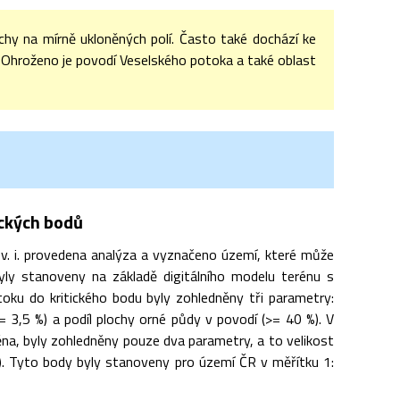
achy na mírně ukloněných polí. Často také dochází ke
. Ohroženo je povodí Veselského potoka a také oblast
ických bodů
 i. provedena analýza a vyznačeno území, které může
 byly stanoveny na základě digitálního modelu terénu s
ku do kritického bodu byly zohledněny tři parametry:
(>= 3,5 %) a podíl plochy orné půdy v povodí (>= 40 %). V
něna, byly zohledněny pouze dva parametry, a to velikost
 %). Tyto body byly stanoveny pro území ČR v měřítku 1: