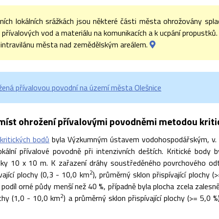
vních lokálních srážkách jsou některé části města ohrožovány spl
 přívalových vod a materiálu na komunikacích a k ucpání propustků
 intravilánu města nad zemědělským areálem.
žená přívalovou povodní na území města Olešnice
míst ohrožení přívalovými povodněmi metodou krit
kritických bodů
byla Výzkumným ústavem vodohospodářským, v. v.
lokální přívalové povodně při intenzivních deštích. Kritické body
ňky 10 x 10 m. K zařazení dráhy soustředěného povrchového odto
2
ívající plochy (0,3 - 10,0 km
), průměrný sklon přispívající plochy 
l podíl orné půdy menší než 40 %, případně byla plocha zcela zales
2
lochy (1,0 - 10,0 km
) a průměrný sklon přispívající plochy (>= 5,0