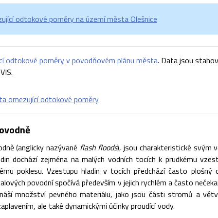
ující odtokové poměry na území města Olešnice
ící odtokové poměry v povodňovém plánu města
. Data jsou staho
VIS.
ta omezující odtokové poměry
povodně
odně (anglicky nazývané
flash floods
), jsou charakteristické svým
odin dochází zejména na malých vodních tocích k prudkému vzestup
ému poklesu. Vzestupu hladin v tocích předchází často plošný 
alových povodní spočívá především v jejich rychlém a často nečekan
náší množství pevného materiálu, jako jsou části stromů a větv
 zaplavením, ale také dynamickými účinky proudící vody.