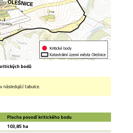
ritických bodů
v následující tabulce.
Plocha povodí kritického bodu
103,85 ha