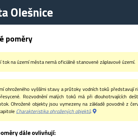
a Olešnice
é poměry
í tok na území města nemá oficiálně stanovené záplavové území.
 ohroženého vyššími stavy a průtoky vodních toků představují rizi
přesycené. Rozvodnění malých toků má při dlouhotrvajících dešt
otok. Ohrožené objekty jsou vymezeny na základě povodně z červ
kapitole
Charakteristika ohrožených objektů
.
oměry dále ovlivňují: