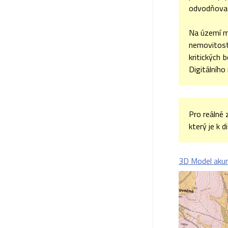
odvodňovací
Na území m
nemovitost
kritických 
Digitálního
Pro reálné
který je k 
3D Model aku