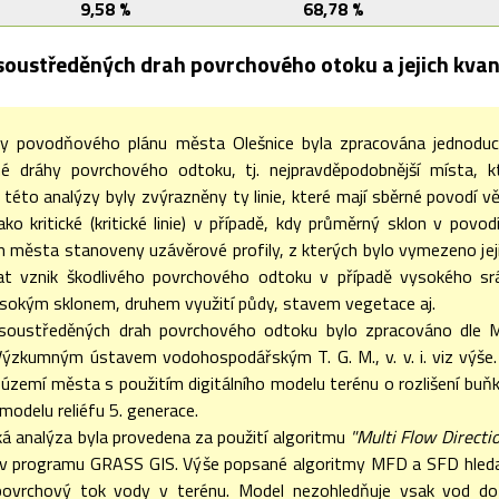
9,58 %
68,78 %
soustředěných drah povrchového otoku a jejich kvant
y povodňového plánu města Olešnice byla zpracována jednoduchá
é dráhy povrchového odtoku, tj. nejpravděpodobnější místa, 
i této analýzy byly zvýrazněny ty linie, které mají sběrné povodí v
ko kritické (kritické linie) v případě, kdy průměrný sklon v povodí k
m města stanoveny uzávěrové profily, z kterých bylo vymezeno jejich
at vznik škodlivého povrchového odtoku v případě vysokého s
sokým sklonem, druhem využití půdy, stavem vegetace aj.
soustředěných drah povrchového odtoku bylo zpracováno dle Met
ýzkumným ústavem vodohospodářským T. G. M., v. v. i. viz výše.
území města s použitím digitálního modelu terénu o rozlišení bu
 modelu reliéfu 5. generace.
á analýza byla provedena za použití algoritmu
"Multi Flow Directi
 v programu GRASS GIS. Výše popsané algoritmy MFD a SFD hledají 
povrchový tok vody v terénu. Model nezohledňuje vsak vod do po