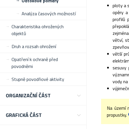
Odtokové poměry
ploty a 
opěry a
Analýza časových možností
profilů
přepoklá
Charakteristika ohrožených
zejména
objektů
větví, s
Druh a rozsah ohrožení
zpevňov
větší pr
Opatření k ochraně před
elektrár
povodněmi
sesuvy 
významn
Stupně povodňové aktivity
vody na
výjimečn
ORGANIZAČNÍ ČÁST
Na území m
GRAFICKÁ ČÁST
propustky.