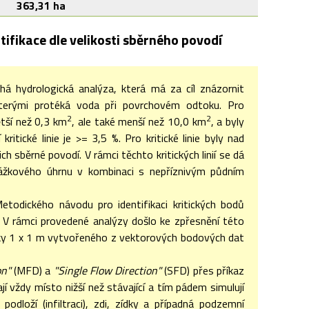
363,31 ha
ifikace dle velikosti sběrného povodí
 hydrologická analýza, která má za cíl znázornit
kterými protéká voda při povrchovém odtoku. Pro
2
2
ětší než 0,3 km
, ale také menší než 10,0 km
, a byly
ritické linie je >= 3,5 %. Pro kritické linie byly nad
 sběrné povodí. V rámci těchto kritických linií se dá
rážkového úhrnu v kombinaci s nepříznivým půdním
odického návodu pro identifikaci kritických bodů
 V rámci provedené analýzy došlo ke zpřesnění této
ňky 1 x 1 m vytvořeného z vektorových bodových dat
on"
(MFD) a
"Single Flow Direction"
(SFD) přes příkaz
vždy místo nižší než stávající a tím pádem simulují
dloží (infiltraci), zdi, zídky a případná podzemní