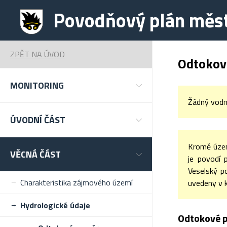
Povodňový plán měst
ZPĚT NA ÚVOD
Odtokov
MONITORING
Žádný vodn
ÚVODNÍ ČÁST
Kromě území
VĚCNÁ ČÁST
je povodí 
Veselský p
Charakteristika zájmového území
uvedeny v 
Hydrologické údaje
Odtokové p