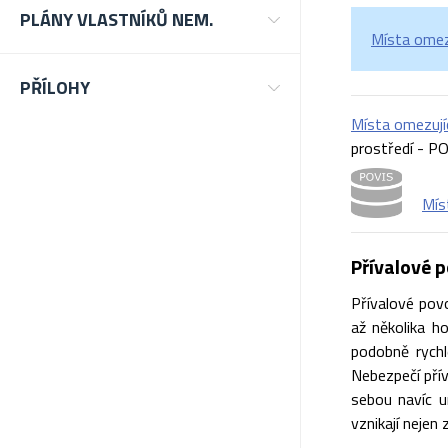
PLÁNY VLASTNÍKŮ NEM.
Místa omez
PŘÍLOHY
Místa omezuj
prostředí - PO
Mís
Přívalové 
Přívalové pov
až několika h
podobně rychl
Nebezpečí přív
sebou navíc u
vznikají nejen