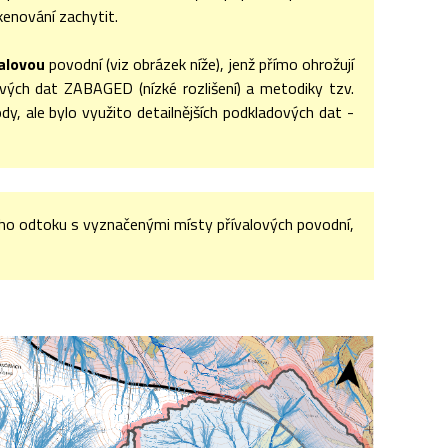
kenování zachytit.
alovou
povodní (viz obrázek níže), jenž přímo ohrožují
vých dat ZABAGED (nízké rozlišení) a metodiky tzv.
y, ale bylo využito detailnějších podkladových dat -
ho odtoku s vyznačenými místy přívalových povodní,