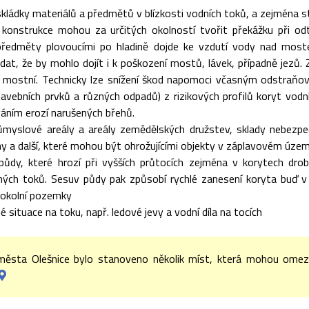
skládky materiálů a předmětů v blízkosti vodních toků, a zejména stá
 konstrukce mohou za určitých okolností tvořit překážku při 
 předměty plovoucími po hladině dojde ke vzdutí vody nad most
dat, že by mohlo dojít i k poškození mostů, lávek, případně jezů
 mostní. Technicky lze snížení škod napomoci včasným odstraňová
tavebních prvků a různých odpadů) z rizikových profilů koryt vo
áním erozí narušených břehů.
ůmyslové areály a areály zemědělských družstev, sklady nebezpeč
ny a další, které mohou být ohrožujícími objekty v záplavovém územ
půdy, které hrozí při vyšších průtocích zejména v korytech dr
ých toků. Sesuv půdy pak způsobí rychlé zanesení koryta buď v
 okolní pozemky
é situace na toku, např. ledové jevy a vodní díla na tocích
ěsta Olešnice bylo stanoveno několik míst, která mohou omez