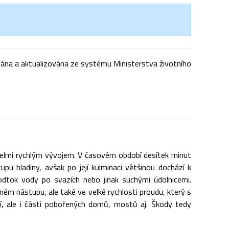
vána a aktualizována ze systému Ministerstva životního
 velmi rychlým vývojem. V časovém období desítek minut
u hladiny, avšak po její kulminaci většinou dochází k
odtok vody po svazích nebo jinak suchými údolnicemi.
ém nástupu, ale také ve velké rychlosti proudu, který s
í, ale i části pobořených domů, mostů aj. Škody tedy