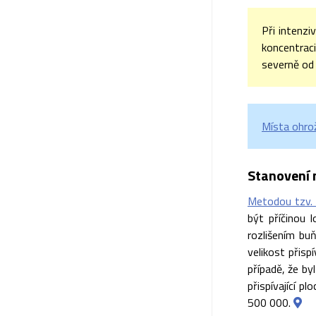
Při intenzi
koncentraci
severně od
Místa ohro
Stanovení 
Metodou tzv. 
být příčinou 
rozlišením bu
velikost přisp
případě, že by
přispívající p
500 000.