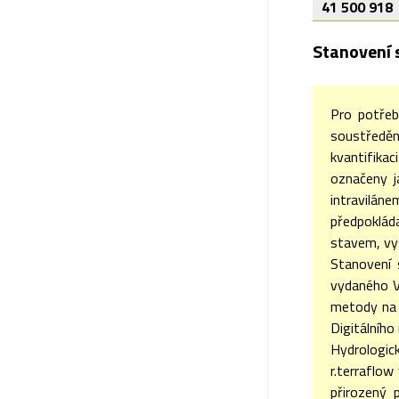
41 500 918
Stanovení 
Pro potřeb
soustředěn
kvantifikac
označeny ja
intraviláne
předpoklád
stavem, vy
Stanovení 
vydaného V
metody na 
Digitálního
Hydrologick
r.terraflow
přirozený 