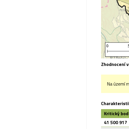
Zhodnocení v
Na území m
Charakterist
Kritický bod
41 500 917