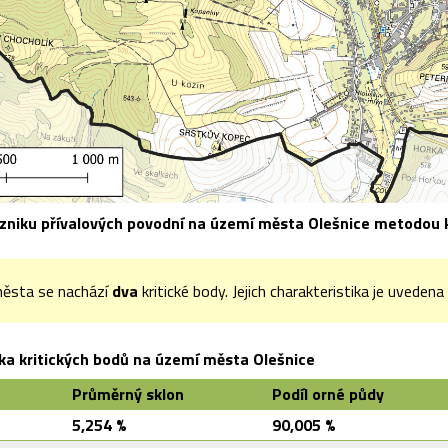
zniku přívalových povodní na území města Olešnice metodou k
ěsta se nachází
dva
kritické body. Jejich charakteristika je uvedena 
ika kritických bodů na území města Olešnice
Průměrný sklon
Podíl orné půdy
5,254 %
90,005 %