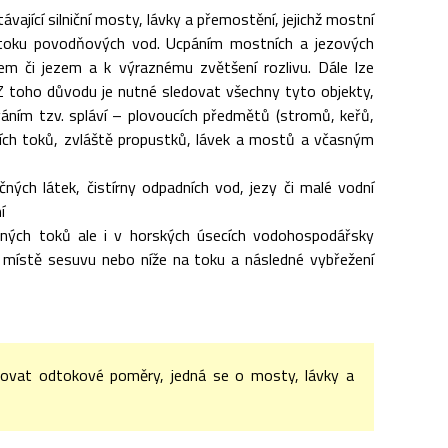
vající silniční mosty, lávky a přemostění, jejichž mostní
odtoku povodňových vod. Ucpáním mostních a jezových
em či jezem a k výraznému zvětšení rozlivu. Dále lze
. Z toho důvodu je nutné sledovat všechny tyto objekty,
ním tzv. spláví – plovoucích předmětů (stromů, keřů,
dních toků, zvláště propustků, lávek a mostů a včasným
ných látek, čistírny odpadních vod, jezy či malé vodní
í
obných toků ale i v horských úsecích vodohospodářsky
 místě sesuvu nebo níže na toku a následné vybřežení
ovat odtokové poměry, jedná se o mosty, lávky a