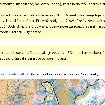
 zařízení (kanalizace, meliorace, apod.), které nedokáže laserové s
ěsta Olešnice bylo identifikováno celkem
6 míst ohrožených přív
i v intravilánu města. Přičemž body 1 a 2 vycházejí z vrstevnico
bodů. Body 3, 4, 5 a 6 byly stanoveny nově za použití stejné metod
 modelu reliéfu 5. generace.
 zobrazení povrchového odtoku je vytvořen 3D model akumulované
dispozici v digitální verzi povodňovém plánu.
mulovaného odtoku
(Pozor - dlouho se načítá - cca 1-2 minuty)