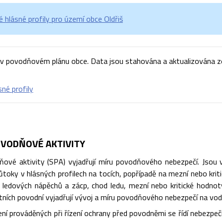
hlásné profily pro území obce Oldřiš
v povodňovém plánu obce. Data jsou stahována a aktualizována ze
sné profily
VODŇOVÉ AKTIVITY
ové aktivity (SPA) vyjadřují míru povodňového nebezpečí. Jsou vá
toky v hlásných profilech na tocích, popřípadě na mezní nebo kriti
ik ledových nápěchů a zácp, chod ledu, mezní nebo kritické hodnot
štních povodní vyjadřují vývoj a míru povodňového nebezpečí na vod
ní prováděných při řízení ochrany před povodněmi se řídí nebezpe