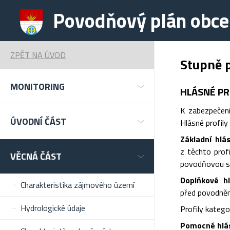
Povodňový plán obce
ZPĚT NA ÚVOD
Stupně 
MONITORING
HLÁSNÉ PR
K zabezpečení
ÚVODNÍ ČÁST
Hlásné profily 
Základní hlá
z těchto prof
VĚCNÁ ČÁST
povodňovou sl
Doplňkové hl
Charakteristika zájmového území
před povodněmi
Hydrologické údaje
Profily katego
Pomocné hlásn