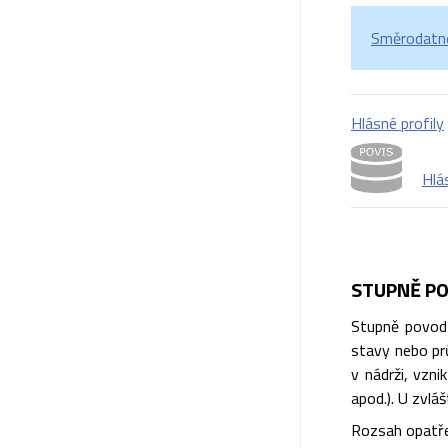
Směrodatné 
Hlásné profily
Hlá
STUPNĚ PO
Stupně povodň
stavy nebo prů
v nádrži, vzn
apod.). U zvlá
Rozsah opatře