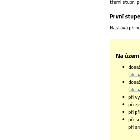
třemi stupni p
První stupe
Nastává při ne
Na území
dosa
(
aktu
dosa
(
aktu
při v
při z
při p
při s
při s