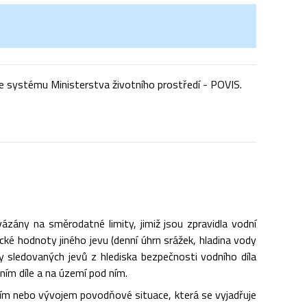
 systému Ministerstva životního prostředí - POVIS.
zány na směrodatné limity, jimiž jsou zpravidla vodní
cké hodnoty jiného jevu (denní úhrn srážek, hladina vody
y sledovaných jevů z hlediska bezpečnosti vodního díla
ním díle a na území pod ním.
čím nebo vývojem povodňové situace, která se vyjadřuje