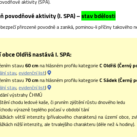
ovodňové aktivity (SPA).
ň povodňové aktivity (I. SPA) –
stav bdělosti
bezpečí přirozené povodně a zaniká, pominou-li příčiny takového n
 obce Oldřiš nastává I. SPA:
žením stavu
60 cm
na hlásném profilu kategorie
C Oldřiš (Černý p
ální stav
,
evidenční list
)
žením stavu
70 cm
na hlásném profilu kategorie
C Sádek (Černý p
ální stav
,
evidenční list
)
ydání výstrahy ČHMÚ
jištění chodu ledové kaše, či prvním zjištění růstu dnového ledu
říchodu výrazně teplého počasí v období tání
rážkách větší intenzity (přívalového charakteru) na území obce, z
rážkách nižší intenzity, ale trvalejšího charakteru (déle než 4 hodiny).