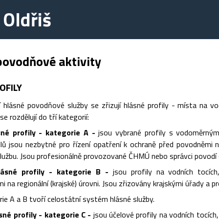
 Oldřiš
povodňové aktivity
OFILY
 hlásné povodňové služby se zřizují hlásné profily - místa na vo
se rozdělují do tří kategorií:
sné profily - kategorie A -
jsou vybrané profily s vodoměrným
ilů jsou nezbytné pro řízení opatření k ochraně před povodněmi n
užbu. Jsou profesionálně provozované ČHMÚ nebo správci povodí (P
ásné profily - kategorie B -
jsou profily na vodních tocích
 na regionální (krajské) úrovni. Jsou zřizovány krajskými úřady a 
rie A a B tvoří celostátní systém hlásné služby.
é profily - kategorie C -
jsou účelové profily na vodních tocíc