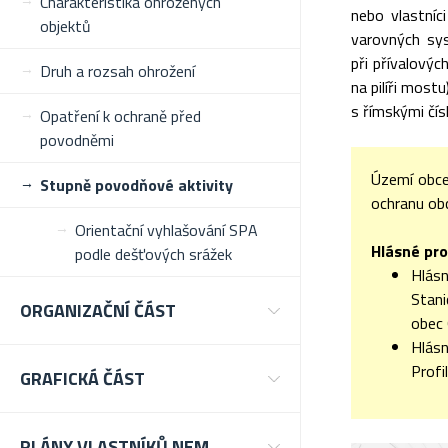
Charakteristika ohrožených
nebo vlastníc
objektů
varovných sys
při přívalový
Druh a rozsah ohrožení
na pilíři most
s římskými čísl
Opatření k ochraně před
povodněmi
Území obce
Stupně povodňové aktivity
ochranu obce
Orientační vyhlašování SPA
Hlásné pro
podle dešťových srážek
Hlásn
Stani
ORGANIZAČNÍ ČÁST
obec 
Hlásn
Profi
GRAFICKÁ ČÁST
PLÁNY VLASTNÍKŮ NEM.