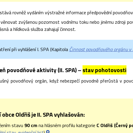
stává rovněž vydáním výstražné informace předpovědní povodňové
 věnovat zvýšenou pozornost vodnímu toku nebo jinému zdroji pov
ásná a hlídková služba zahajují činnost.
ření při vyhlášení I. SPA (Kapitola
Činnost povodňového orgánu v 
ň povodňové aktivity (II. SPA) –
stav pohotovosti
slušný povodňový orgán, když nebezpečí povodně přerůstá v pov
obce Oldřiš je II. SPA vyhlašován:
žením stavu
90 cm
na hlásném profilu kategorie
C Oldřiš (Černý p
ální stav
,
evidenční list
)