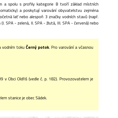
m a spolu s profily kategorie B tvoří základ místních
tomaticky) a poskytují varování obyvatelstvu zejména
dočetná lať nebo alespoň 3 značky vodních stavů (např.
. SPA - zelená, II. SPA - žlutá, III. SPA - červená) nebo
na vodním toku
Černý potok
. Pro varování a včasnou
 v Obci Oldřiš (vedle č. p. 182). Provozovatelem je
elem stanice je obec Sádek.