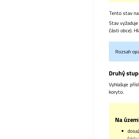
Tento stav na
Stav vyžaduje
části obce). Hl
Rozsah opat
Druhý stupe
Vyhlašuje pří
koryto.
Na území 
dosa
(
aktu