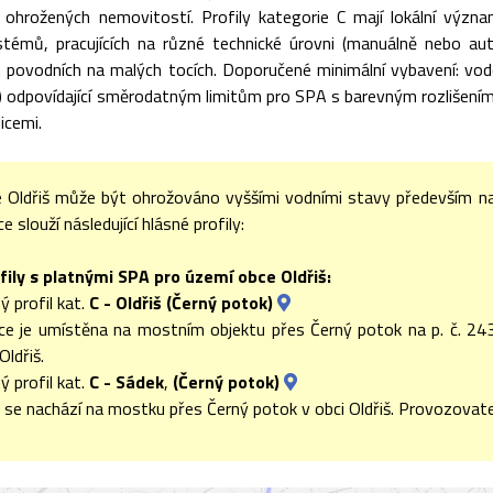
i ohrožených nemovitostí. Profily kategorie C mají lokální význa
témů, pracujících na různé technické úrovni (manuálně nebo au
ch povodních na malých tocích. Doporučené minimální vybavení: vo
u) odpovídající směrodatným limitům pro SPA s barevným rozlišením (I
icemi.
 Oldřiš může být ohrožováno vyššími vodními stavy především 
 slouží následující hlásné profily:
fily s platnými SPA pro území obce Oldřiš:
ý profil kat.
C - Oldřiš (Černý potok)
ce je umístěna na mostním objektu přes Černý potok na p. č. 2439
Oldřiš.
ý profil kat.
C - Sádek
,
(Černý potok)
l se nachází na mostku přes Černý potok v obci Oldřiš. Provozovat