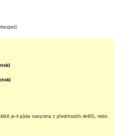
ebezpečí.
otok)
otok)
vláště je-li půda nasycena z předchozích dešťů, nebo