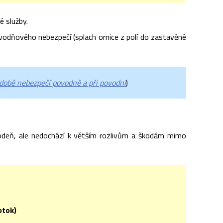
 služby.
odňového nebezpečí (splach ornice z polí do zastavěné
době nebezpečí povodně a při povodni
)
odeň, ale nedochází k větším rozlivům a škodám mimo
otok)