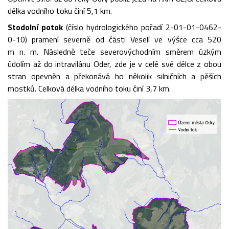
délka vodního toku činí 5,1 km.
Stodolní potok
(číslo hydrologického pořadí 2-01-01-0462-
0-10) pramení severně od části Veselí ve výšce cca 520
m n. m. Následně teče severovýchodním směrem úzkým
údolím až do intravilánu Oder, zde je v celé své délce z obou
stran opevněn a překonává ho několik silničních a pěších
mostků. Celková délka vodního toku činí 3,7 km.