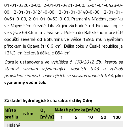
01-01-0320-0-00, 2-01-01-0421-0-00, 2-01-01-0423-0-
00, 2-01-01-0424-0-00, 2-01-01-0440-0-00, 2-01-01-
0461-0-00, 2-01-01-0463-0-00. Pramení v
Nízkém Jeseníku
ve
Vojenském újezdě Libavá jihovýchodně od
Fidlova kopce
ve
výšce 633,6
m a
vlévá se v
Polsku do
Baltského moře (ČR
opouští severně od
Bohumína ve
výšce 189,6
m). Největším
přítokem je Opava (110,6
km). Délka toku v
České republice je
134,3
km (celková délka je 854
km).
Odra
je ustanovena ve
vyhlášce č. 178/2012 Sb., kterou se
stanoví seznam významných vodních toků a způsob
provádění činností souvisejících se správou vodních toků
, jako
významný vodní tok
.
Základní hydrologické charakteristiky Odry
3
N-leté průtoky [m
/s]
Místo
Q
a
ř. km
3
profilu
[m
/s]
1
5
10
50
100
Hlásný