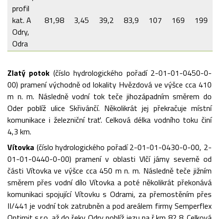
profil
kat. A
81,98
3,45
39,2
83,9
107
169
199
Odry,
Odra
Zlatý potok
(číslo hydrologického pořadí 2-01-01-0450-0-
00) pramení východně od lokality Hvězdová ve výšce cca 410
m n. m. Následně vodní tok teče jihozápadním směrem do
Oder poblíž ulice Skřivánčí. Několikrát jej překračuje místní
komunikace i železniční trať. Celková délka vodního toku činí
4,3 km.
Vítovka
(číslo hydrologického pořadí 2-01-01-0430-0-00, 2-
01-01-0440-0-00) pramení v oblasti Vlčí jámy severně od
části Vítovka ve výšce cca 450 m n. m. Následně teče jižním
směrem přes vodní dílo Vítovka a poté několikrát překonává
komunikaci spojující Vítovku s Odrami, za přemostěním přes
II/441 je vodní tok zatrubněn a pod areálem firmy Semperflex
Optimit s.r.o. až do řeky Odry poblíž jezu na ř.km 82,8. Celková