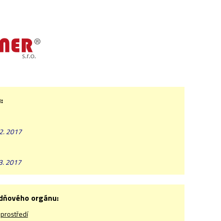
:
02. 2017
03. 2017
odňového orgánu:
 prostředí