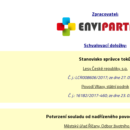
Zpracovatel:
Schvalovací doložky:
Stanovisko správce toků
Lesy České republiky, s.p.
Č. j.: LCR008606/2017; ze dne 27. 
Povodí Vltavy, státní podnik
Č. j.: 16182/2017-460; ze dne 23. 
Potvrzení souladu od nadřízeného pov
Městský úřad Říčany, Odbor životního