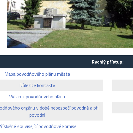
Rychlý přístup:
Mapa povodňového plánu města
Důležité kontakty
Výtah z povodňového plánu
odňového orgánu v době nebezpečí povodně a při
povodni
říslušné související povodňové komise