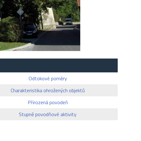
Odtokové poměry
Charakteristika ohrožených objektů
Přirozená povodeň
Stupně povodňové aktivity