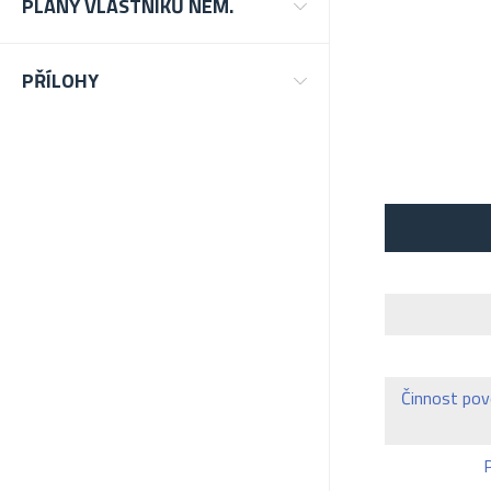
PLÁNY VLASTNÍKŮ NEM.
PŘÍLOHY
Činnost pov
P