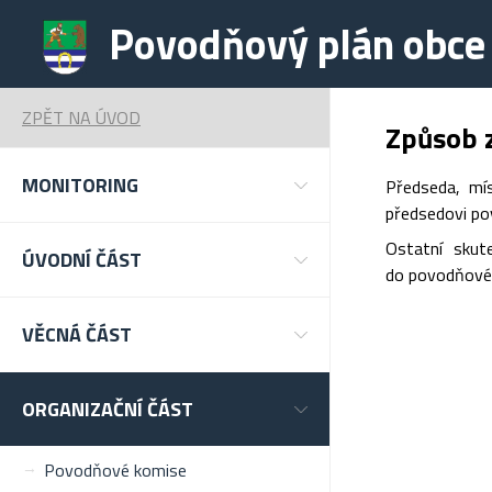
Povodňový plán obce
ZPĚT NA ÚVOD
Způsob z
MONITORING
Předseda, mí
předsedovi pov
Ostatní skut
ÚVODNÍ ČÁST
do povodňovéh
VĚCNÁ ČÁST
ORGANIZAČNÍ ČÁST
Povodňové komise