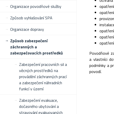
ochrana 
Organizace povodňové služby
opatření
opatření
Způsob vyhlašování SPA
provizor
instala
Organizace dopravy
opatření
opatření
Způsob zabezpečení
opatření
záchranných a
zabezpečovacích prostředků
Povodňové zab
a vlastníci d
Zabezpečení pracovních sil a
podmínky a pr
věcných prostředků na
povodí.
provádění záchranných prací
a zabezpečení náhradních
funkcí v území
Zabezpečení evakuace,
dočasného ubytování a
stravování evakuovaných