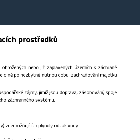
cích prostředků
 ohrožených nebo již zaplavených územích k záchraně
če o ně po nezbytně nutnou dobu, zachraňování majetku
ospodářské zájmy, jimiž jsou doprava, zásobování, spoje
aného záchranného systému.
ty) znemožňujících plynulý odtok vody