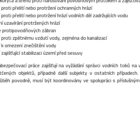
koryta a břehů proti narušování povodňovým průtokem a zajišťová
 proti přelití nebo protržení ochranných hrází
 proti přelití nebo protržení hrází vodních děl zadržujících vodu
ní uzavírání protržených hrází
ce protipovodňových zábran
 proti zpětnému vzdutí vody, zejména do kanalizací
 k omezení znečištění vody
 zajišťující stabilizaci území před sesuvy
ezpečovací práce zajišťují na vyžádání správci vodních toků na
otčených objektů, případně další subjekty v ostatních případec
ůběh povodně, musí být koordinovány ve spolupráci s příslušný