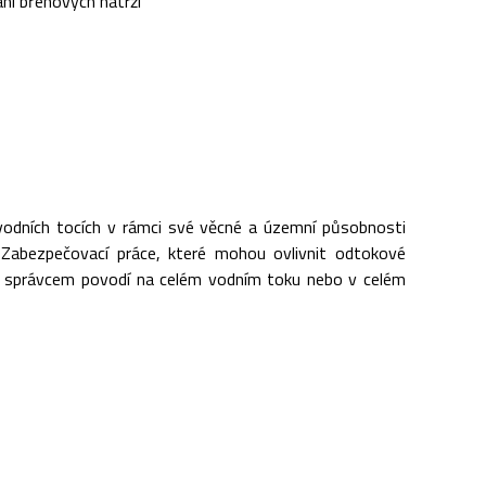
ní břehových nátrží
 vodních tocích v rámci své věcné a územní působnosti
h. Zabezpečovací práce, které mohou ovlivnit odtokové
m správcem povodí na celém vodním toku nebo v celém