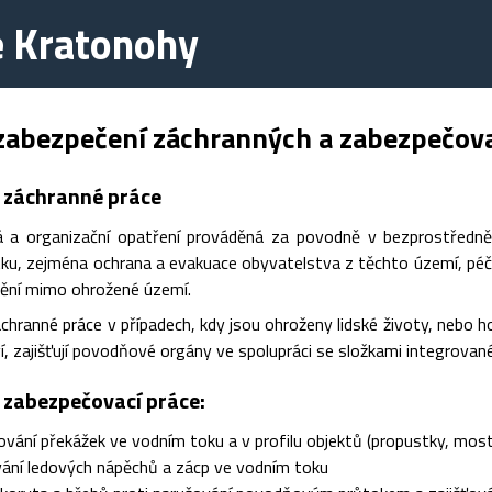
e Kratonohy
zabezpečení záchranných a zabezpečova
 záchranné práce
á a organizační opatření prováděná za povodně v bezprostředně
tku, zejména ochrana a evakuace obyvatelstva z těchto území, pé
tění mimo ohrožené území.
ranné práce v případech, kdy jsou ohroženy lidské životy, nebo h
ví, zajišťují povodňové orgány ve spolupráci se složkami integrov
zabezpečovací práce:
vání překážek ve vodním toku a v profilu objektů (propustky, mos
ání ledových nápěchů a zácp ve vodním toku