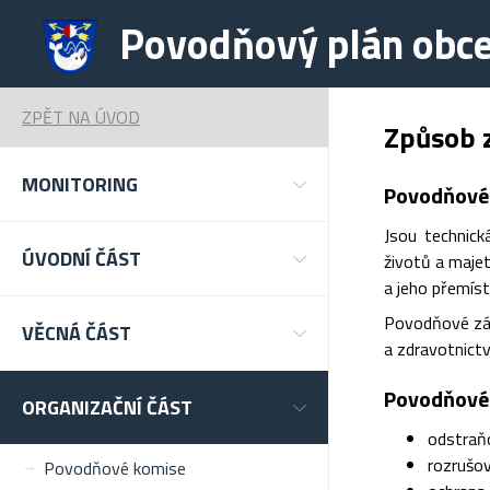
Povodňový plán obc
ZPĚT NA ÚVOD
Způsob 
MONITORING
Povodňové
Jsou technick
ÚVODNÍ ČÁST
životů a maje
a jeho přemís
Povodňové zách
VĚCNÁ ČÁST
a zdravotnict
Povodňové 
ORGANIZAČNÍ ČÁST
odstraňo
rozrušov
Povodňové komise