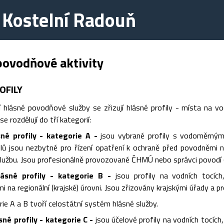
 Kostelní Radouň
povodňové aktivity
OFILY
 hlásné povodňové služby se zřizují hlásné profily - místa na vo
se rozdělují do tří kategorií:
sné profily - kategorie A -
jsou vybrané profily s vodoměrným
ilů jsou nezbytné pro řízení opatření k ochraně před povodněmi n
užbu. Jsou profesionálně provozované ČHMÚ nebo správci povodí (P
ásné profily - kategorie B -
jsou profily na vodních tocích
 na regionální (krajské) úrovni. Jsou zřizovány krajskými úřady a 
rie A a B tvoří celostátní systém hlásné služby.
é profily - kategorie C -
jsou účelové profily na vodních tocíc