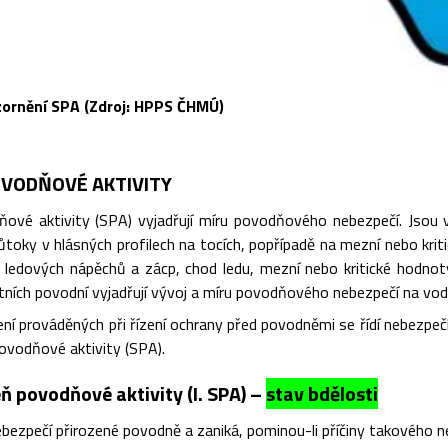
zornění SPA (Zdroj: HPPS ČHMÚ)
VODŇOVÉ AKTIVITY
ové aktivity (SPA) vyjadřují míru povodňového nebezpečí. Jsou vá
toky v hlásných profilech na tocích, popřípadě na mezní nebo kriti
ik ledových nápěchů a zácp, chod ledu, mezní nebo kritické hodnot
štních povodní vyjadřují vývoj a míru povodňového nebezpečí na vod
ní prováděných při řízení ochrany před povodněmi se řídí nebezpe
ovodňové aktivity (SPA).
ň povodňové aktivity (I. SPA) –
stav bdělosti
bezpečí přirozené povodně a zaniká, pominou-li příčiny takového n