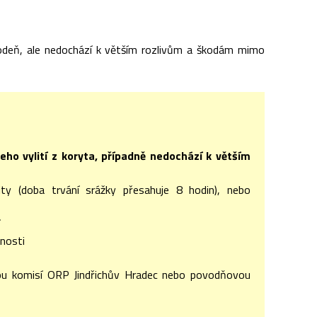
odeň, ale nedochází k větším rozlivům a škodám mimo
jeho vylití z koryta, případně nedochází k větším
zity (doba trvání srážky přesahuje 8 hodin), nebo
í
čnosti
u komisí ORP Jindřichův Hradec nebo povodňovou