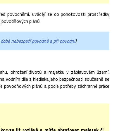
 před povodněmi, uvádějí se do pohotovosti prostředky
e povodňových plánů.
době nebezpečí povodně a při povodni
)
sahu, ohrožení životů a majetku v záplavovém území.
 na vodním díle z hlediska jeho bezpečnosti současně se
le povodňových plánů a podle potřeby záchranné práce
 koryta již rozlévá a může ohrožovat majetek či