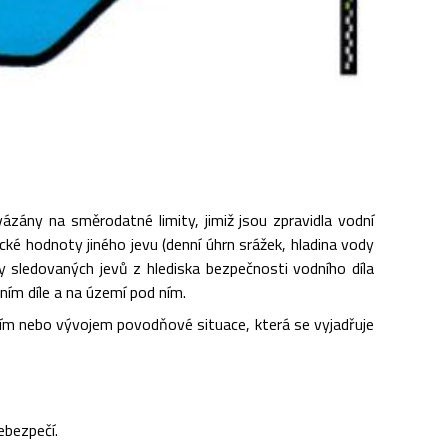
zány na směrodatné limity, jimiž jsou zpravidla vodní
cké hodnoty jiného jevu (denní úhrn srážek, hladina vody
y sledovaných jevů z hlediska bezpečnosti vodního díla
ním díle a na území pod ním.
čím nebo vývojem povodňové situace, která se vyjadřuje
ebezpečí.