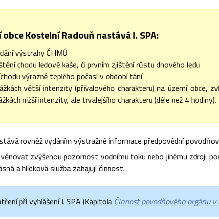
 obce Kostelní Radouň nastává I. SPA:
ydání výstrahy ČHMÚ
jištění chodu ledové kaše, či prvním zjištění růstu dnového ledu
říchodu výrazně teplého počasí v období tání
rážkách větší intenzity (přívalového charakteru) na území obce, z
rážkách nižší intenzity, ale trvalejšího charakteru (déle než 4 hodiny).
stává rovněž vydáním výstražné informace předpovědní povodňové
 věnovat zvýšenou pozornost vodnímu toku nebo jinému zdroji pov
ásná a hlídková služba zahajují činnost.
ření při vyhlášení I. SPA (Kapitola
Činnost povodňového orgánu v 