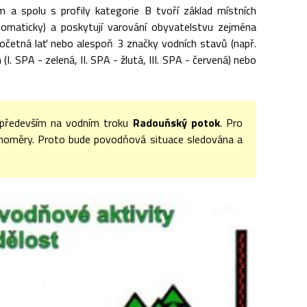
m a spolu s profily kategorie B tvoří základ místních
tomaticky) a poskytují varování obyvatelstvu zejména
dočetná lať nebo alespoň 3 značky vodních stavů (např.
. SPA - zelená, II. SPA - žlutá, III. SPA - červená) nebo
 především na vodním troku
Radouňský potok
. Pro
inoměry. Proto bude povodňová situace sledována a