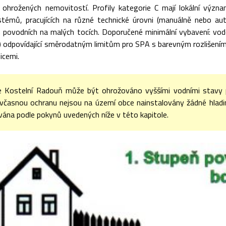
i ohrožených nemovitostí. Profily kategorie C mají lokální význa
témů, pracujících na různé technické úrovni (manuálně nebo au
ch povodních na malých tocích. Doporučené minimální vybavení: vo
u) odpovídající směrodatným limitům pro SPA s barevným rozlišením (I
icemi.
 Kostelní Radouň může být ohrožováno vyššími vodními stavy
 včasnou ochranu nejsou na území obce nainstalovány žádné hlad
ána podle pokynů uvedených níže v této kapitole.