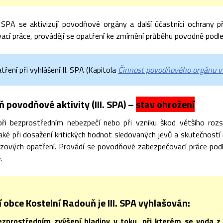
. SPA se aktivizují povodňové orgány a další účastníci ochrany
ací práce, provádějí se opatření ke zmírnění průběhu povodně podl
ření při vyhlášení II. SPA (Kapitola
Činnost povodňového orgánu v 
ň povodňové aktivity (III. SPA) –
stav ohrožení
při bezprostředním nebezpečí nebo při vzniku škod většího roz
aké při dosažení kritických hodnot sledovaných jevů a skutečností
zových opatření. Provádí se povodňové zabezpečovací práce pod
.
 obce Kostelní Radouň je III. SPA vyhlašován:
ezprostředním zvýšení hladiny v toku, při kterém se voda z