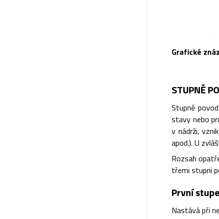
Grafické zná
STUPNĚ PO
Stupně povodň
stavy nebo prů
v nádrži, vzn
apod.). U zvlá
Rozsah opatře
třemi stupni p
První stupe
Nastává při ne