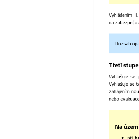
Vyhlášením II
na zabezpečov
Rozsah opat
Třetí stupe
Vyhlašuje se 
Vyhlašuje se t
zahájením nou
nebo evakuace
Na území
při
b