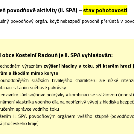
ň povodňové aktivity (II. SPA) –
stav pohotovosti
slušný povodňový orgán, když nebezpečí povodně přerůstá v pov
 obce Kostelní Radouň je II. SPA vyhlašován:
přechodném výrazném
zvýšení hladiny v toku, při kterém hrozí 
ivům a škodám mimo koryto
louhodobějších srážkách trvalejšího charakteru ale nízké inten
binaci s táním sněhové pokrývky
ntenzivním tání sněhové pokrývky v kombinaci se srážkovou činnost
známení vlastníka vodního díla na nepříznivý vývoj z hlediska bezpe
učením správce vodního toku
ášením II. SPA povodňovým orgánem vyššího stupně (povodňovo
í Jihočeského kraje)