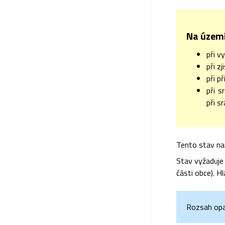
Na území
při v
při z
při p
při s
při s
Tento stav na
Stav vyžaduje
části obce). Hl
Rozsah opat