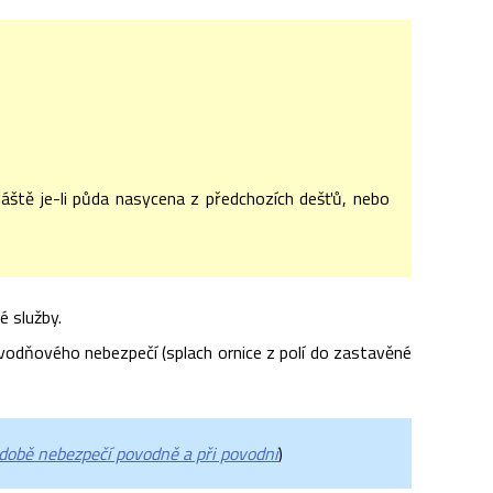
vláště je-li půda nasycena z předchozích dešťů, nebo
 služby.
odňového nebezpečí (splach ornice z polí do zastavěné
době nebezpečí povodně a při povodni
)