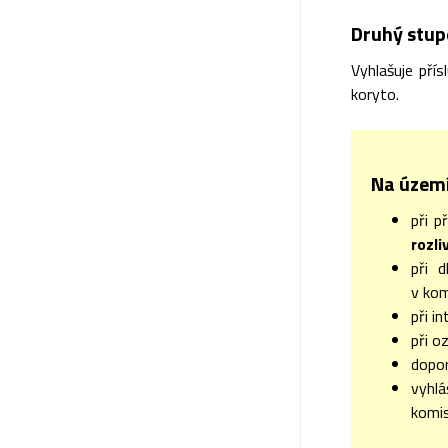
Druhý stupe
Vyhlašuje pří
koryto.
Na území
při 
rozl
při d
v kom
při i
při o
dopor
vyhl
komis