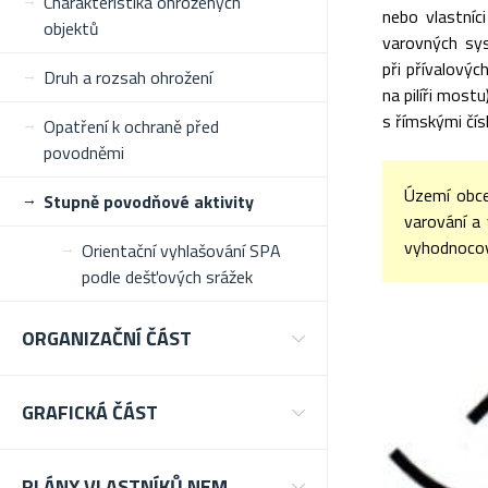
Charakteristika ohrožených
nebo vlastníc
objektů
varovných sys
při přívalový
Druh a rozsah ohrožení
na pilíři most
s římskými čísl
Opatření k ochraně před
povodněmi
Území obce
Stupně povodňové aktivity
varování a
vyhodnocov
Orientační vyhlašování SPA
podle dešťových srážek
ORGANIZAČNÍ ČÁST
GRAFICKÁ ČÁST
PLÁNY VLASTNÍKŮ NEM.