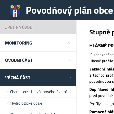
Povodňový plán obce
ZPĚT NA ÚVOD
Stupně 
MONITORING
HLÁSNÉ PR
K zabezpečení
ÚVODNÍ ČÁST
Hlásné profily 
Základní hlá
z těchto prof
VĚCNÁ ČÁST
povodňovou sl
Doplňkové hl
Charakteristika zájmového území
před povodněmi
Hydrologické údaje
Profily katego
Pomocné hlásn