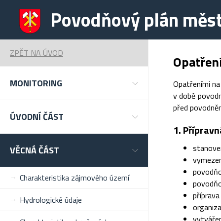
Povodňový plán měst
ZPĚT NA ÚVOD
Opatřen
MONITORING
Opatřeními na
v době povodně
před povodněmi
ÚVODNÍ ČÁST
1. Přípravn
stanove
VĚCNÁ ČÁST
vymezen
povodňo
Charakteristika zájmového území
povodňo
příprava
Hydrologické údaje
organiza
vytváře