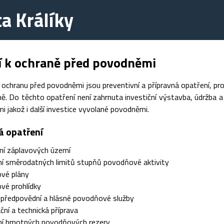
a Králíky
í k ochraně před povodněmi
 ochranu před povodněmi jsou preventivní a přípravná opatření, p
. Do těchto opatření není zahrnuta investiční výstavba, údržba a 
 jakož i další investice vyvolané povodněmi.
á opatření
ní záplavových území
í směrodatných limitů stupňů povodňové aktivity
vé plány
vé prohlídky
 předpovědní a hlásné povodňové služby
ční a technická příprava
ní hmotných povodňových rezerv