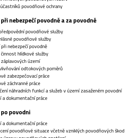
a účastníků povodňové ochrany
í při nebezpečí povodně a za povodně
 předpovědní povodňové služby
 hlásné povodňové služby
 při nebezpečí povodně
a činnost hlídkové služby
í záplavových území
ovlivňování odtokových poměrů
vé zabezpečovací práce
vé záchranné práce
ení náhradních funkcí a služeb v území zasaženém povodní
í a dokumentační práce
í po povodni
í a dokumentační práce
cení povodňové situace včetně vzniklých povodňových škod