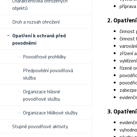
Charakteristika ohrožených
příprav
objektů
2. Opatřen
Druh a rozsah ohrožení
činnost
Opatření k ochraně před
činnost
povodněmi
varování
zřízení 
Povodňové prohlídky
vyklízen
řízené 
Předpovědní povodňová
povodňo
služba
povodňo
zabezpeč
Organizace hlásné
evidenčn
povodňové služby
3. Opatřen
Organizace hlídkové služby
evidenčn
Stupně povodňové aktivity
vyhodno