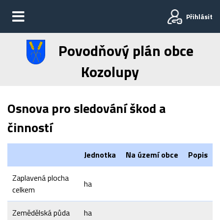
Přihlásit
Povodňový plán obce
Kozolupy
Osnova pro sledování škod a
činností
Jednotka
Na území obce
Popis
Zaplavená plocha
ha
celkem
Zemědělská půda
ha