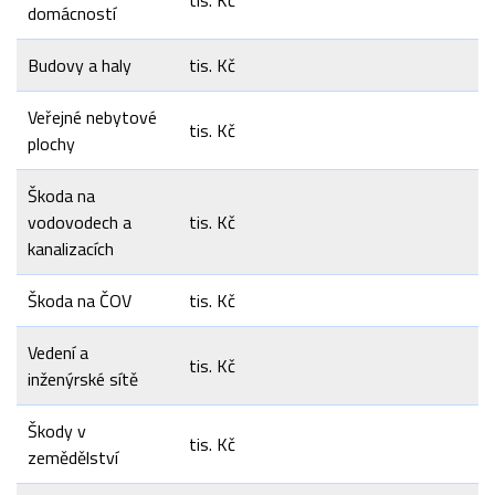
tis. Kč
domácností
Budovy a haly
tis. Kč
Veřejné nebytové
tis. Kč
plochy
Škoda na
vodovodech a
tis. Kč
kanalizacích
Škoda na ČOV
tis. Kč
Vedení a
tis. Kč
inženýrské sítě
Škody v
tis. Kč
zemědělství