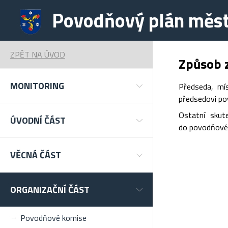
Povodňový plán měst
ZPĚT NA ÚVOD
Způsob z
MONITORING
Předseda, mí
předsedovi pov
Ostatní skut
ÚVODNÍ ČÁST
do povodňovéh
VĚCNÁ ČÁST
ORGANIZAČNÍ ČÁST
Povodňové komise