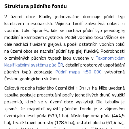
Struktura půdního fondu
V území obce Kladky jednoznačně dominuje půdní typ
kambizem mesobazická. Výjímku tvoří zalesněná oblast u
vodního toku Špraněk, kde se nachází půdní typ pseudoglej
modální a kambizem dystrická. Podél vodního toku Věžnice se
dále nachází fluvizem glejová a podél ostatních vodních toků
na území obce se nachází půdní typ glej fluvický. Podrobnosti
o zmíněných půdních typech jsou uvedeny v
Taxonomickém
klasifikačními systému půd ČR
, detailní prostorové uspořádání
půdních typů zobrazuje
Půdní mapa 1:50 000
vytvořená
Českou geologickou službou.
Celková rozloha řešeného území činí 1 311,1 ha. Níže uvedená
tabulka popisuje procentuální podíly jednotlivých druhů využití
pozemků, které se v území obce vyskytují. Dle tabulky je
zjevné, že majoritní využití půdního fondu je v zájmovém
území jako lesní půda (579,1 ha). Následuje orná půda (444,5
ha), trvalé travní porosty (178,5 ha), ostatní plocha (67,4 ha),