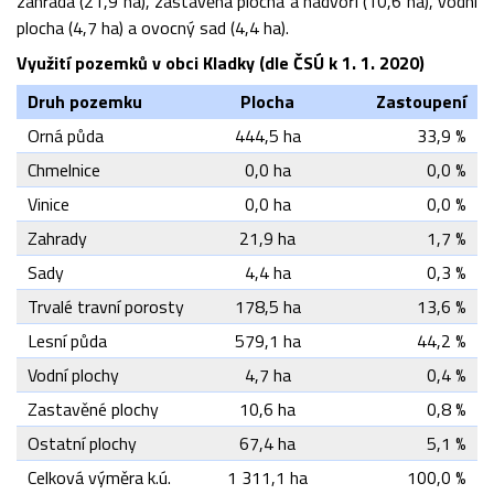
zahrada (21,9 ha), zastavěná plocha a nádvoří (10,6 ha), vodní
plocha (4,7 ha) a ovocný sad (4,4 ha).
Využití pozemků v obci Kladky (dle ČSÚ k 1. 1. 2020)
Druh pozemku
Plocha
Zastoupení
Orná půda
444,5 ha
33,9 %
Chmelnice
0,0 ha
0,0 %
Vinice
0,0 ha
0,0 %
Zahrady
21,9 ha
1,7 %
Sady
4,4 ha
0,3 %
Trvalé travní porosty
178,5 ha
13,6 %
Lesní půda
579,1 ha
44,2 %
Vodní plochy
4,7 ha
0,4 %
Zastavěné plochy
10,6 ha
0,8 %
Ostatní plochy
67,4 ha
5,1 %
Celková výměra k.ú.
1 311,1 ha
100,0 %