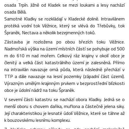
osada Trpín. Jižně od Kladek se mezi loukami a lesy nachází
osada Bělá.
Samotné Kladky se rozkládají v Kladecké dolině. Intravilánem
protéká vodní tok Věžnice, který se vlévá do Třebůvky, tok
Špraněk, Nectava a několik bezejmenných toků.
Zástavba je rozložena po obou březích toku Věžnice.
Nadmořská výška na území místních částí se pohybuje od 500
m do 610 m nad mořem. Celkový ráz krajiny v okolí obce je
členitý a velká část katastrálního území je zalesněná. Přímo
na intravilán navazuje orná půda, která následně přechází v
TTP a dále navazuje na lesní pozemky (západní část území).
Výrazným umělým krajinným prvkem v bezprostřední blízkosti
obce je údolní nádrž na toku Špraněk.
V severní části katastru se nachází obora Kladky. Jedná se o
menší oboru s chovem daňka, muflona a částečně jelena siky.
Její charakteristikou je lesnaté údolí Věžnice, které se táhne až
k bouzovskému lesnímu komplexu.