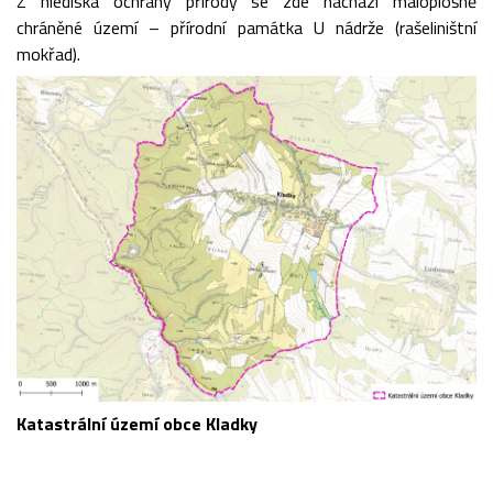
Z hlediska ochrany přírody se zde nachází maloplošně
chráněné území – přírodní památka U nádrže (rašeliništní
mokřad).
Katastrální území obce Kladky