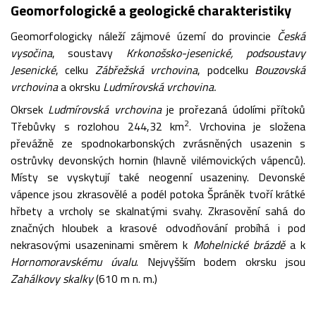
Geomorfologické a geologické charakteristiky
Geomorfologicky náleží zájmové území do provincie
Česká
vysočina
, soustavy
Krkonošsko-jesenické, podsoustavy
Jesenické
, celku
Zábřežská vrchovina
, podcelku
Bouzovská
vrchovina
a okrsku
Ludmírovská vrchovina.
Okrsek
Ludmírovská vrchovina
je prořezaná údolími přítoků
2
Třebůvky s rozlohou 244,32 km
. Vrchovina je složena
převážně ze spodnokarbonských zvrásněných usazenin s
ostrůvky devonských hornin (hlavně vilémovických vápenců).
Místy se vyskytují také neogenní usazeniny. Devonské
vápence jsou zkrasovělé a podél potoka Špráněk tvoří krátké
hřbety a vrcholy se skalnatými svahy. Zkrasovění sahá do
značných hloubek a krasové odvodňování probíhá i pod
nekrasovými usazeninami směrem k
Mohelnické brázdě
a k
Hornomoravskému úvalu
. Nejvyšším bodem okrsku jsou
Zahálkovy skalky
(610 m n. m.)