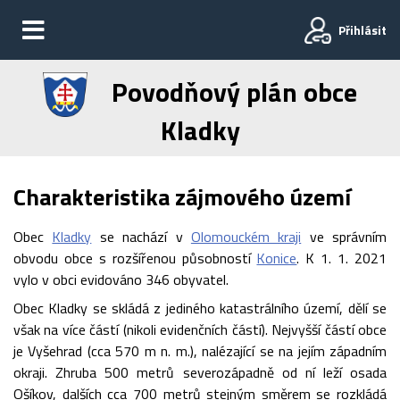
Přihlásit
Povodňový plán obce
Kladky
Charakteristika zájmového území
Obec
Kladky
se nachází v
Olomouckém kraji
ve správním
obvodu obce s rozšířenou působností
Konice
. K 1. 1. 2021
vylo v obci evidováno 346 obyvatel.
Obec Kladky se skládá z jediného katastrálního území, dělí se
však na více částí (nikoli evidenčních částí). Nejvyšší částí obce
je Vyšehrad (cca 570 m n. m.), nalézající se na jejím západním
okraji. Zhruba 500 metrů severozápadně od ní leží osada
Ošíkov, dalších cca 700 metrů stejným směrem se rozkládá