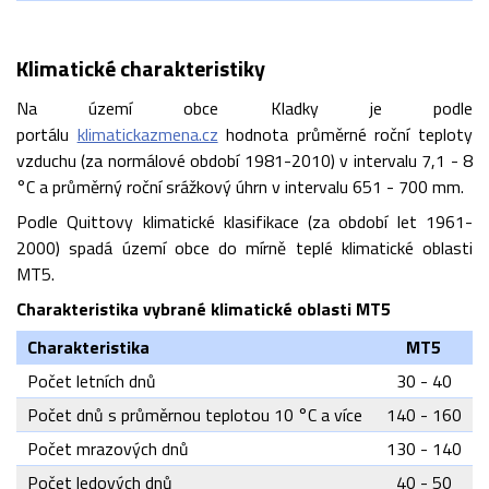
Klimatické charakteristiky
Na území obce Kladky je podle
portálu
klimatickazmena.cz
hodnota průměrné roční teploty
vzduchu (za normálové období 1981-2010) v intervalu 7,1 - 8
°C a průměrný roční srážkový úhrn v intervalu 651 - 700 mm.
Podle Quittovy klimatické klasifikace (za období let 1961-
2000) spadá území obce do mírně teplé klimatické oblasti
MT5.
Charakteristika vybrané klimatické oblasti MT5
Charakteristika
MT5
Počet letních dnů
30 - 40
Počet dnů s průměrnou teplotou 10 °C a více
140 - 160
Počet mrazových dnů
130 - 140
Počet ledových dnů
40 - 50