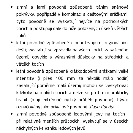
zimní a jarní povodně způsobené táním sněhové
pokrývky, popřípadě v kombinaci s dešťovými srážkami;
tyto povodně se vyskytují nejvíce na podhorských
tocích a postupují dále do níže položených úseků větších
toků
letní povodně způsobené dlouhotrvajícími regionálními
dešti; vyskytují se zpravidla na všech tocích zasaženého
území, obvykle s výraznými důsledky na středních a
větších tocích
letní povodně způsobené krátkodobými srážkami velké
intenzity (i přes 100 mm za několik málo hodin)
zasahující poměrně malá území; mohou se vyskytovat
kdekoliv na malých tocích a nelze se proti nim prakticky
bránit (mají extrémně rychlý průběh povodně); bývají
označovány jako přívalové povodně (
flash floods
)
zimní povodně způsobené ledovými jevy na tocích i
při relativně menších průtocích, vyskytují se v úsecích
náchylných ke vzniku ledových jevů