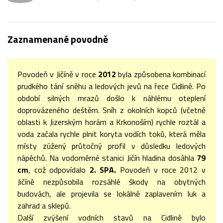
Zaznamenané povodně
Povodeň v Jičíně v roce
2012
byla způsobena kombinací
prudkého tání sněhu a ledových jevů
na řece Cidlině. Po
období silných mrazů došlo k náhlému oteplení
doprovázeného deštěm. Sníh z okolních kopců (včetně
oblasti k Jizerským horám a Krkonoším) rychle roztál a
voda začala rychle plnit koryta vodích toků, která měla
místy zúžený průtočný profil v důsledku ledových
nápěchů. Na vodoměrné stanici Jičín hladina dosáhla
7
9
cm
, což odpovídalo
2. SPA.
Povodeň v roce 2012 v
Jičíně nezpůsobila rozsáhlé škody na obytných
budovách, ale projevila se lokálně zaplavením luk a
zahrad a sklepů.
Další zvýšení vodních stavů na Cidlině bylo