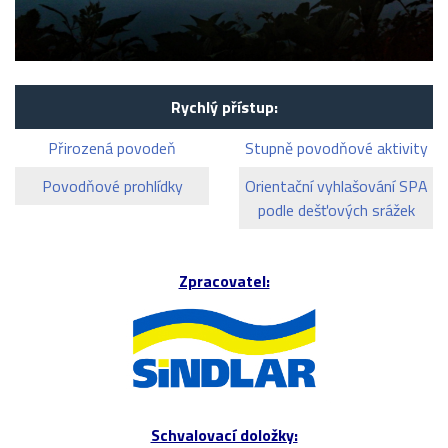
Rychlý přístup:
Přirozená povodeň
Stupně povodňové aktivity
Povodňové prohlídky
Orientační vyhlašování SPA
podle dešťových srážek
Zpracovatel:
Schvalovací doložky: