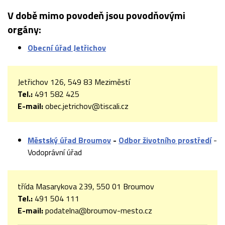
V době mimo povodeň jsou povodňovými
orgány:
Obecní úřad Jetřichov
Jetřichov 126, 549 83 Meziměstí
Tel.:
491 582 425
E-mail:
obec.jetrichov@tiscali.cz
Městský úřad Broumov
-
Odbor životního prostředí
-
Vodoprávní úřad
třída Masarykova 239, 550 01 Broumov
Tel.:
491 504 111
E-mail:
podatelna@broumov-mesto.cz