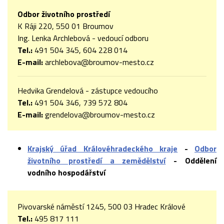
Odbor životního prostředí
K Ráji 220, 550 01 Broumov
Ing. Lenka Archlebová - vedoucí odboru
Tel.:
491 504 345, 604 228 014
E-mail:
archlebova@broumov-mesto.cz
Hedvika Grendelová - zástupce vedoucího
Tel.:
491 504 346, 739 572 804
E-mail:
grendelova@broumov-mesto.cz
Krajský úřad Královéhradeckého kraje
-
Odbor
životního prostředí a zemědělství
- Oddělení
vodního hospodářství
Pivovarské náměstí 1245, 500 03 Hradec Králové
Tel.:
495 817 111