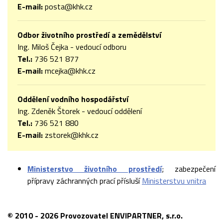
E-mail:
posta@khk.cz
Odbor životního prostředí a zemědělství
Ing. Miloš Čejka - vedoucí odboru
Tel.:
736 521 877
E-mail:
mcejka@khk.cz
Oddělení vodního hospodářství
Ing. Zdeněk Štorek - vedoucí oddělení
Tel.:
736 521 880
E
-mail:
zstorek@khk.cz
Ministerstvo životního prostředí
; zabezpečení
přípravy záchranných prací přísluší
Ministerstvu vnitra
© 2010 - 2026 Provozovatel ENVIPARTNER, s.r.o.