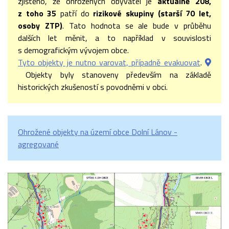
zjištěno, že ohrožených obyvatel je
aktuálně 208,
z toho 35
patří do
rizikové skupiny (starší 70 let,
osoby ZTP)
. Tato hodnota se ale bude v průběhu
dalších let měnit, a to například v souvislosti
s demografickým vývojem obce.
Tyto objekty je nutno varovat, případně evakuovat
.
Objekty byly stanoveny především na základě
historických zkušeností s povodněmi v obci.
Ohrožené objekty na území obce Dolní Lánov -
agregované