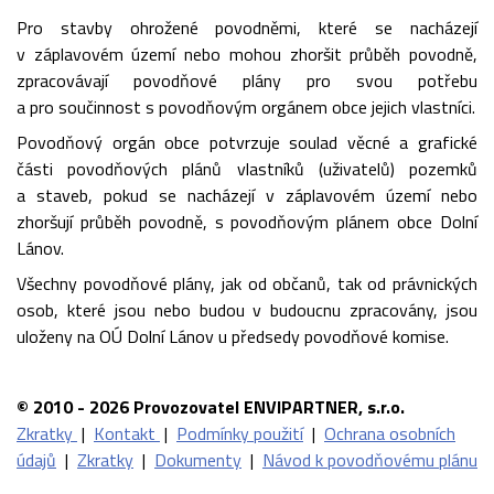
Pro stavby ohrožené povodněmi, které se nacházejí
v záplavovém území nebo mohou zhoršit průběh povodně,
zpracovávají povodňové plány pro svou potřebu
a pro součinnost s povodňovým orgánem obce jejich vlastníci.
Povodňový orgán obce potvrzuje soulad věcné a grafické
části povodňových plánů vlastníků (uživatelů) pozemků
a staveb, pokud se nacházejí v záplavovém území nebo
zhoršují průběh povodně, s povodňovým plánem obce Dolní
Lánov.
Všechny povodňové plány, jak od občanů, tak od právnických
osob, které jsou nebo budou v budoucnu zpracovány, jsou
uloženy na OÚ Dolní Lánov u předsedy povodňové komise.
© 2010 - 2026 Provozovatel ENVIPARTNER, s.r.o.
Zkratky
|
Kontakt
|
Podmínky použití
|
Ochrana osobních
údajů
|
Zkratky
|
Dokumenty
|
Návod k povodňovému plánu