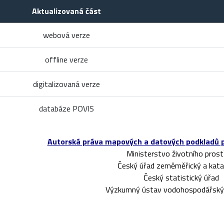
Aktualizovaná část
webová verze
offline verze
digitalizovaná verze
databáze POVIS
Autorská práva mapových a datových podkladů pou
Ministerstvo životního prost
Český úřad zeměměřický a katas
Český statistický úřad
Výzkumný ústav vodohospodářský T