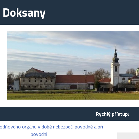
e Doksany
Rychlý přístup:
odňového orgánu v době nebezpečí povodně a při
povodni