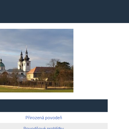
Přirozená povodeň
Povodňové prohlídky