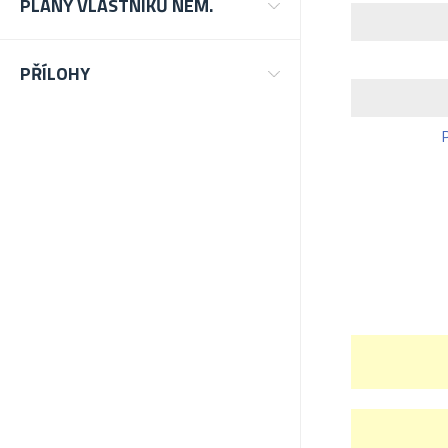
PLÁNY VLASTNÍKŮ NEM.
PŘÍLOHY
P