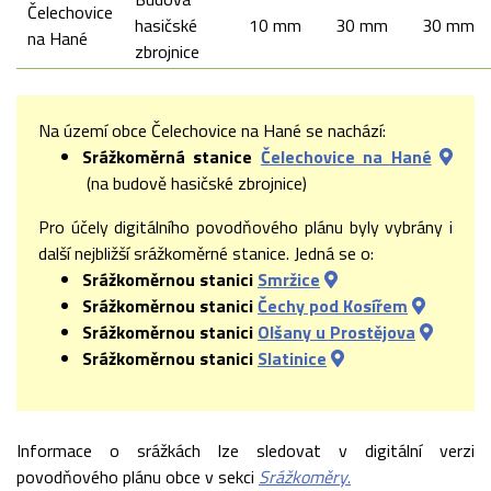
Čelechovice
hasičské
10 mm
30 mm
30 mm
na Hané
zbrojnice
Na území obce Čelechovice na Hané se nachází:
Srážkoměrná stanice
Čelechovice na Hané
(na budově hasičské zbrojnice)
Pro účely digitálního povodňového plánu byly vybrány i
další nejbližší srážkoměrné stanice. Jedná se o:
Srážkoměrnou stanici
Smržice
Srážkoměrnou stanici
Čechy pod Kosířem
Srážkoměrnou stanici
Olšany u Prostějova
Srážkoměrnou stanici
Slatinice
Informace o srážkách lze sledovat v digitální verzi
povodňového plánu obce v sekci
Srážkoměry
.