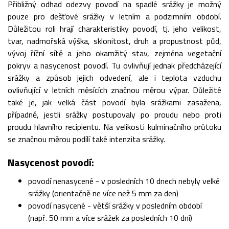
Přibližný odhad odezvy povodí na spadlé srážky je možný
pouze pro dešťové srážky v letním a podzimním období.
Důležitou roli hrají charakteristiky povodí, tj. jeho velikost,
tvar, nadmořská výška, sklonitost, druh a propustnost půd,
vývoj říční sítě a jeho okamžitý stav, zejména vegetační
pokryv a nasycenost povodí. Tu ovlivňují jednak předcházející
srážky a způsob jejich odvedení, ale i teplota vzduchu
ovlivňující v letních měsících značnou měrou výpar. Důležité
také je, jak velká část povodí byla srážkami zasažena,
případně, jestli srážky postupovaly po proudu nebo proti
proudu hlavního recipientu. Na velikosti kulminačního průtoku
se značnou měrou podílí také intenzita srážky.
Nasycenost povodí:
povodí nenasycené - v posledních 10 dnech nebyly velké
srážky (orientačně ne více než 5 mm za den)
povodí nasycené - větší srážky v posledním období
(např. 50 mm a více srážek za posledních 10 dní)