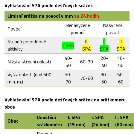
Vyhlašování SPA podle dešťových srážek
Limitní srážka na povodí v mm
za 24 hodin
Nenasycené
Nasycené
Povodí
povodí
povodí
Stupeň povodňové
II.
I.
II.
I. SPA
aktivity
SPA
SPA
SPA
40-
20-
40-
Nižší a střední oblasti
60-70
60
40
50
Vyšší oblasti (nad 600
50-
30-
50-
70-80
m n. m.)
70
50
60
Vyhlašování SPA podle dešťových srážek na srážkoměru
obce
Umístění
I. SPA
I. SPA
II. SPA
Obec
srážkoměru
(15 min)
(24 hod)
(60 min)
Budova